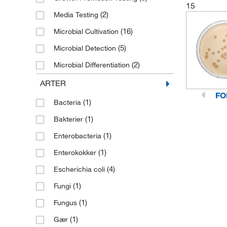
15
(1)
Gram-positive stænger
(2)
Media Testing
(14)
Gær
(16)
Microbial Cultivation
(1)
Kolikforme
(5)
Microbial Detection
(1)
Lactobaciller
(2)
Microbial Differentiation
(2)
Molds
(2)
Microbiological Tests
ARTER
(3)
Mycobacteria
FO
(8)
Mikrobiel detektion
(1)
Bacteria
(5)
Non-fastidious Organisms
(4)
Mikrobiel dyrkning
(1)
Bakterier
(1)
P. pastoris
(2)
Mikrobiel identifikation
(1)
Enterobacteria
(1)
S. aureus
(9)
Mikrobiel påvisning
(1)
Enterokokker
(2)
S. cerevisiae
(18)
Mikrobiologiske tests
(4)
Escherichia coli
(1)
Syretolerante mikroorganismer
(3)
Miljøtest
(1)
Fungi
(2)
Yeast
Standard Plate Count for
(1)
Fungus
(1)
Microorganism
(1)
Gær
(5)
Sterility Testing