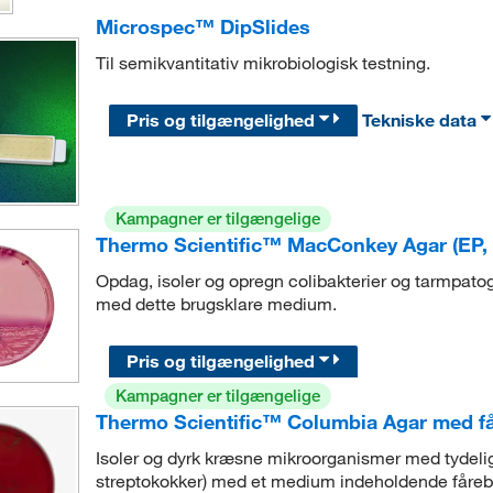
Microspec™ DipSlides
Til semikvantitativ mikrobiologisk testning.
Pris og tilgængelighed
Tekniske data
Kampagner er tilgængelige
Thermo Scientific™ MacConkey Agar (EP, 
Opdag, isoler og opregn colibakterier og tarmpatog
med dette brugsklare medium.
Pris og tilgængelighed
Kampagner er tilgængelige
Thermo Scientific™ Columbia Agar med f
Isoler og dyrk kræsne mikroorganismer med tydelig
streptokokker) med et medium indeholdende fåreb