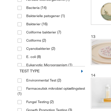
(6)
Prepared Microbiology Tubes
(14)
Bacteria
(2)
Prøveindsamling
(1)
Bakterielle patogener
(17)
Rørmedie
(16)
Bakterier
(1)
Saline Tube
(7)
Coliforme bakterier
13
(7)
Samling af prøver
(2)
Coliforms
(1)
Tubed Media
(2)
Cyanobakterier
(8)
E. coli
(1)
Eukaryotic Microorganism
TEST TYPE
(7)
Fastidious Organisms
14
(2)
Environmental Test
(14)
Forme
Farmaceutisk mikrobiel optællingstest
(10)
Fungi
(1)
(2)
Gram-negative Rods
(2)
Fungal Testing
(1)
Gram-positive Organisms
(3)
Growth Promotion Testing