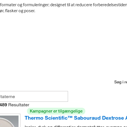
e formater og formuleringer; designet til at reducere forberedelsesti
r, flasker og poser.
Søg i r
489
Resultater
Kampagner er tilgængelige
Thermo Scientific™ Sabouraud Dextrose 