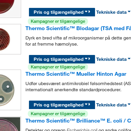
Pris og tilgængelighed
Tekniske data
Kampagner er tilgængelige
Thermo Scientific™ Blodagar (TSA med Få
Dyrk en bred vifte af mikroorganismer på dette gen
for at fremme hæmolyse.
Pris og tilgængelighed
Tekniske data
Kampagner er tilgængelige
Thermo Scientific™ Mueller Hinton Agar
Udfør ubesværet antimikrobiel følsomhedstest (AS
internationalt anerkendte standardprocedurer.
Pris og tilgængelighed
Tekniske data
Kampagner er tilgængelige
Thermo Scientific™ Brilliance™ E. coli / C
Detekter og opregn
og andre colifo
Escherichia coli