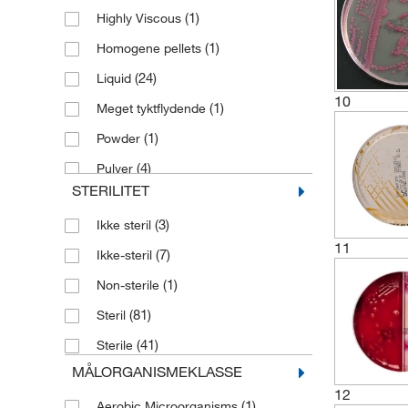
(1)
Highly Viscous
(2)
Isolator bundfældningsplade
(1)
Homogene pellets
(1)
Kontaktplade
(24)
Liquid
(2)
Kulturmedium
10
(1)
Meget tyktflydende
(1)
Liquid Medium
(1)
Powder
(6)
Microbiology Media
(4)
Pulver
Mikrobiologi prøveudtagningsflasker
STERILITET
(12)
med etiket
(3)
Solid
(3)
(92)
Mikrobiologiske medier
Ikke steril
(3)
Solution
11
(7)
Mikrobiologiske prøveprøveflasker
Ikke-steril
(98)
Væske
(6)
med etiket
(1)
Non-sterile
(1)
Væske, Pulver
(1)
Oprenset vand
(81)
Steril
(2)
Peptone
(41)
Sterile
(1)
Petri Dish
MÅLORGANISMEKLASSE
12
(2)
Prepared Microbiology Plate
(1)
Aerobic Microorganisms