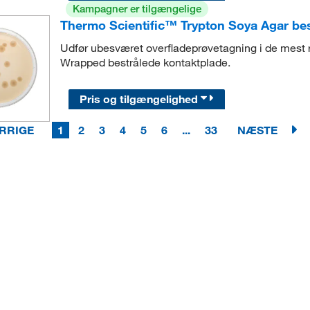
Kampagner er tilgængelige
Thermo Scientific™ Trypton Soya Agar bes
Udfør ubesværet overfladeprøvetagning i de mest r
Wrapped bestrålede kontaktplade.
Pris og tilgængelighed
RRIGE
1
2
3
4
5
6
...
33
NÆSTE