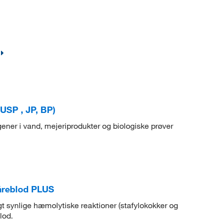
USP , JP, BP)
ener i vand, mejeriprodukter og biologiske prøver
åreblod PLUS
t synlige hæmolytiske reaktioner (stafylokokker og
lod.