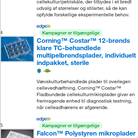
cellekultur/petriskåle, der tilbydes i et bredt
udvalg af størrelser og stilarter, så de kan
opfylde forskellige eksperimentelle behov.
4
Kampagner er tilgængelige
Corning™ Costar™ 12-brønds
klare TC-behandlede
multipelbrøndsplader, individuelt
indpakket, sterile
Vævskulturbehandlede plader til overlegen
cellevedhæftning. Corning™ Costar™
Fladbundede cellekulturmikroplader giver en
fremragende enhed til diagnostisk testning,
når celleadhærens er afgørende.
5
Kampagner er tilgængelige
Falcon™ Polystyren mikroplader