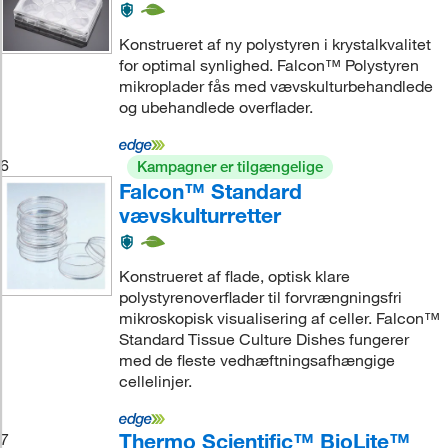
Konstrueret af ny polystyren i krystalkvalitet
for optimal synlighed. Falcon™ Polystyren
mikroplader fås med vævskulturbehandlede
og ubehandlede overflader.
6
Kampagner er tilgængelige
Falcon™ Standard
vævskulturretter
Konstrueret af flade, optisk klare
polystyrenoverflader til forvrængningsfri
mikroskopisk visualisering af celler. Falcon™
Standard Tissue Culture Dishes fungerer
med de fleste vedhæftningsafhængige
cellelinjer.
Thermo Scientific™ BioLite™
7