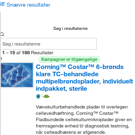
Snævre resultater
Søg i resultaterne
1
–
15
af
188
Resultater
1
Kampagner er tilgængelige
Corning™ Costar™ 6-brønds
klare TC-behandlede
multipelbrøndsplader, individuelt
indpakket, sterile
Vævskulturbehandlede plader til overlegen
cellevedhæftning. Corning™ Costar™
Fladbundede cellekulturmikroplader giver en
fremragende enhed til diagnostisk testning,
når celleadhærens er afgørende.