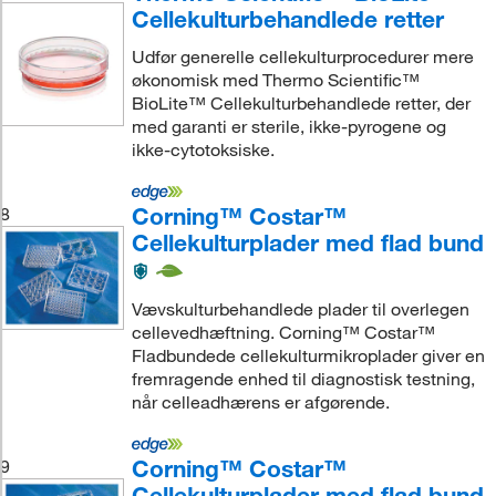
Cellekulturbehandlede retter
Udfør generelle cellekulturprocedurer mere
økonomisk med Thermo Scientific™
BioLite™ Cellekulturbehandlede retter, der
med garanti er sterile, ikke-pyrogene og
ikke-cytotoksiske.
Corning™ Costar™
8
Cellekulturplader med flad bund
Vævskulturbehandlede plader til overlegen
cellevedhæftning. Corning™ Costar™
Fladbundede cellekulturmikroplader giver en
fremragende enhed til diagnostisk testning,
når celleadhærens er afgørende.
Corning™ Costar™
9
Cellekulturplader med flad bund