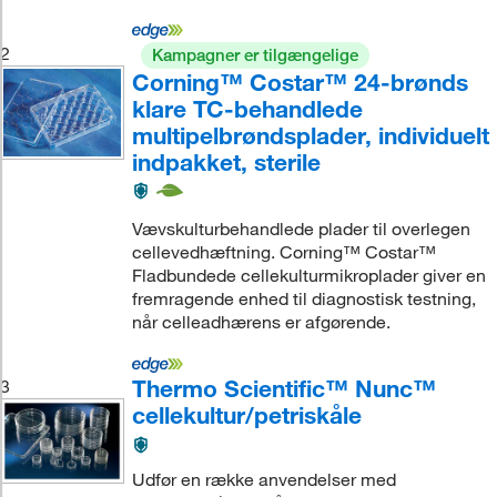
2
Kampagner er tilgængelige
Corning™ Costar™ 24-brønds
klare TC-behandlede
multipelbrøndsplader, individuelt
indpakket, sterile
Vævskulturbehandlede plader til overlegen
cellevedhæftning. Corning™ Costar™
Fladbundede cellekulturmikroplader giver en
fremragende enhed til diagnostisk testning,
når celleadhærens er afgørende.
Thermo Scientific™ Nunc™
3
cellekultur/petriskåle
Udfør en række anvendelser med