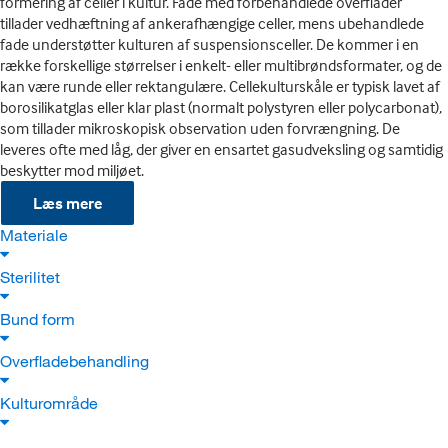
formering af celler i kultur. Fade med forbehandlede overflader
tillader vedhæftning af ankerafhængige celler, mens ubehandlede
fade understøtter kulturen af suspensionsceller. De kommer i en
række forskellige størrelser i enkelt- eller multibrøndsformater, og de
kan være runde eller rektangulære. Cellekulturskåle er typisk lavet af
borosilikatglas eller klar plast (normalt polystyren eller polycarbonat),
som tillader mikroskopisk observation uden forvrængning. De
leveres ofte med låg, der giver en ensartet gasudveksling og samtidig
beskytter mod miljøet.
Læs mere
Materiale
Sterilitet
Bund form
Overfladebehandling
Kulturområde