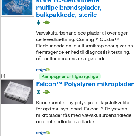
multipelbrøndsplader,
bulkpakkede, sterile
Vævskulturbehandlede plader til overlegen
cellevedhæftning. Corning™ Costar™
Fladbundede cellekulturmikroplader giver en
fremragende enhed til diagnostisk testning,
når celleadhærens er afgørende.
14
Kampagner er tilgængelige
Falcon™ Polystyren mikroplader
Konstrueret af ny polystyren i krystalkvalitet
for optimal synlighed. Falcon™ Polystyren
mikroplader fås med vævskulturbehandlede
og ubehandlede overflader.