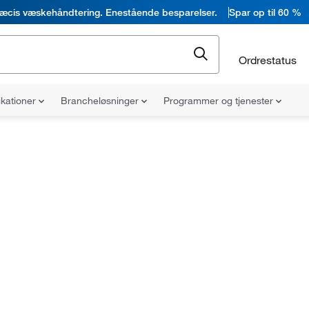
æcis væskehåndtering. Enestående besparelser.
Spar op til 60 %
Ordrestatus
ikationer
Brancheløsninger
Programmer og tjenester