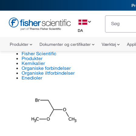
Pr
DA
Produkter
Dokumenter og certifikater
Værktøj
Appl
Fisher Scientific
Produkter
Kemikalier
Organiske forbindelser
Organiske iltforbindelser
Enedioler