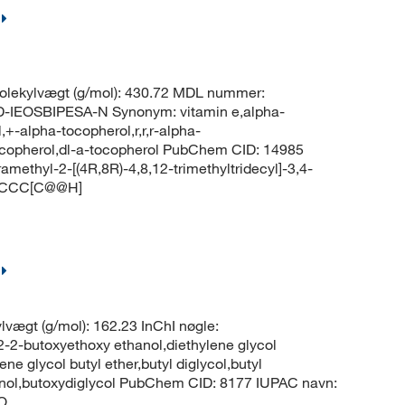
lekylvægt (g/mol): 430.72 MDL nummer:
EOSBIPESA-N Synonym: vitamin e,alpha-
,+-alpha-tocopherol,r,r,r-alpha-
-tocopherol,dl-a-tocopherol PubChem CID: 14985
methyl-2-[(4R,8R)-4,8,12-trimethyltridecyl]-3,4-
C)CCC[C@@H]
1
vægt (g/mol): 162.23 InChI nøgle:
utoxyethoxy ethanol,diethylene glycol
ene glycol butyl ether,butyl diglycol,butyl
anol,butoxydiglycol PubChem CID: 8177 IUPAC navn:
O