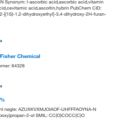
nonym: l-ascorbic acid,ascorbic acid,vitamin
acid,cevitamic acid,ascoltin,hybrin PubChem CID:
[(1S)-1,2-dihydroxyethyl]-3,4-dihydroxy-2H-furan-
, Fisher Chemical
mer: 64328
9%
 InChI nøgle: AZUXKVXMJOIAOF-UHFFFAOYNA-N
opoxy)propan-2-ol SMIL: CC(O)COCC(C)O