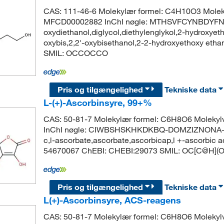
CAS: 111-46-6 Molekylær formel: C4H10O3 Molek
MFCD00002882 InChI nøgle: MTHSVFCYNBDYFN-U
oxydiethanol,diglycol,diethylenglykol,2-hydroxyethy
oxybis,2,2'-oxybisethanol,2-2-hydroxyethoxy et
SMIL: OCCOCCO
Pris og tilgængelighed
Tekniske data
L-(+)-Ascorbinsyre, 99+%
CAS: 50-81-7 Molekylær formel: C6H8O6 Moleky
InChI nøgle: CIWBSHSKHKDKBQ-DOMZIZNONA-N Sy
c,l-ascorbate,ascorbate,ascorbicap,l +-ascorbic 
54670067 ChEBI: CHEBI:29073 SMIL: OC[C@H](
Pris og tilgængelighed
Tekniske data
L(+)-Ascorbinsyre, ACS-reagens
CAS: 50-81-7 Molekylær formel: C6H8O6 Moleky