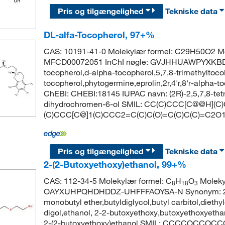
Pris og tilgængelighed
Tekniske data
DL-alfa-Tocopherol, 97+%
CAS: 10191-41-0 Molekylær formel: C29H50O2 Mo
MFCD00072051 InChI nøgle: GVJHHUAWPYXKBD-I
tocopherol,d-alpha-tocopherol,5,7,8-trimethyltocol
tocopherol,phytogermine,eprolin,2r,4'r,8'r-alpha
ChEBI: CHEBI:18145 IUPAC navn: (2R)-2,5,7,8-tetra
dihydrochromen-6-ol SMIL: CC(C)CCC[C@@H](
(C)CCC[C@]1(C)CCC2=C(C)C(O)=C(C)C(C)=C2O
Pris og tilgængelighed
Tekniske data
2-(2-Butoxyethoxy)ethanol, 99+%
CAS: 112-34-5 Molekylær formel: C
H
O
Molekyl
8
18
3
OAYXUHPQHDHDDZ-UHFFFAOYSA-N Synonym: 2-2-b
monobutyl ether,butyldiglycol,butyl carbitol,diethyl
digol,ethanol, 2-2-butoxyethoxy,butoxyethoxyeth
2-(2-butoxyethoxy)ethanol SMIL: CCCCOCCOCC