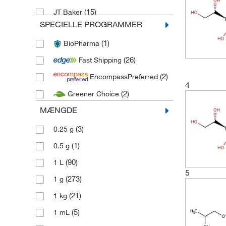
(15)
JT Baker
SPECIELLE PROGRAMMER
(1)
Macron Fine Chemicals
(1)
BioPharma
(2)
Medchem Express
(26)
Fast Shipping
(10)
MP Biomedicals
(2)
EncompassPreferred
(2)
PENTA CHEMICALS
4
(2)
Greener Choice
(1)
Scharlab
MÆNGDE
(13)
Thermo Scientific
(507)
Thermo Scientific Acros
(3)
0.25 g
(840)
Thermo Scientific Alfa Aesar
(1)
0.5 g
(101)
Thermo Scientific Maybridge
(90)
1 L
5
(3)
Tocris
(273)
1 g
(93)
Toronto Research Chemicals
(21)
1 kg
(5)
1 mL