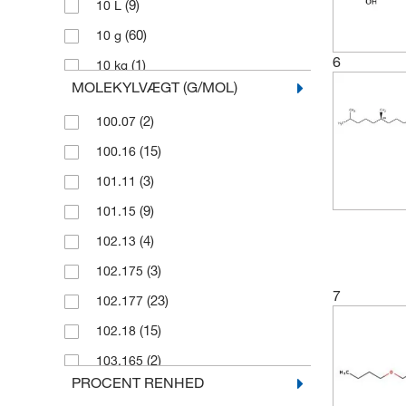
(9)
10 L
(60)
10 g
6
(1)
10 kg
MOLEKYLVÆGT (G/MOL)
(5)
10 mL
(2)
100.07
(5)
10 mg
(15)
100.16
(2)
10,000 g
(3)
101.11
(4)
10,000 mL
(9)
101.15
(115)
100 g
(4)
102.13
(65)
100 mL
(3)
102.175
(16)
100 mg
7
(23)
102.177
(14)
1000 g
(15)
102.18
(8)
1000 mL
(2)
103.165
(1)
100mL
PROCENT RENHED
(5)
104.105
(1)
10g