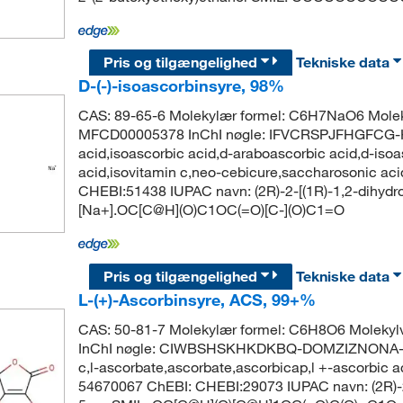
Pris og tilgængelighed
Tekniske data
D-(-)-isoascorbinsyre, 98%
CAS: 89-65-6 Molekylær formel: C6H7NaO6 Molek
MFCD00005378 InChI nøgle: IFVCRSPJFHGFCG-
acid,isoascorbic acid,d-araboascorbic acid,d-isoa
acid,isovitamin c,neo-cebicure,saccharosonic a
CHEBI:51438 IUPAC navn: (2R)-2-[(1R)-1,2-dihydro
[Na+].OC[C@H](O)C1OC(=O)[C-](O)C1=O
Pris og tilgængelighed
Tekniske data
L-(+)-Ascorbinsyre, ACS, 99+%
CAS: 50-81-7 Molekylær formel: C6H8O6 Moleky
InChI nøgle: CIWBSHSKHKDKBQ-DOMZIZNONA-N Sy
c,l-ascorbate,ascorbate,ascorbicap,l +-ascorbic 
54670067 ChEBI: CHEBI:29073 IUPAC navn: (2R)-2-