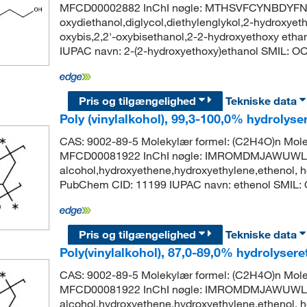
MFCD00002882 InChI nøgle: MTHSVFCYNBDYFN-U
oxydiethanol,diglycol,diethylenglykol,2-hydroxyethy
oxybis,2,2'-oxybisethanol,2-2-hydroxyethoxy et
IUPAC navn: 2-(2-hydroxyethoxy)ethanol SMIL:
Pris og tilgængelighed
Tekniske data
Poly (vinylalkohol), 99,3-100,0% hydrolyse
CAS: 9002-89-5 Molekylær formel: (C2H4O)n Mole
MFCD00081922 InChI nøgle: IMROMDMJAWUWLK-U
alcohol,hydroxyethene,hydroxyethylene,ethenol, 
PubChem CID: 11199 IUPAC navn: ethenol SMIL: 
Pris og tilgængelighed
Tekniske data
Poly(vinylalkohol), 87,0-89,0% hydrolysere
CAS: 9002-89-5 Molekylær formel: (C2H4O)n Mole
MFCD00081922 InChI nøgle: IMROMDMJAWUWLK-U
alcohol,hydroxyethene,hydroxyethylene,ethenol, 