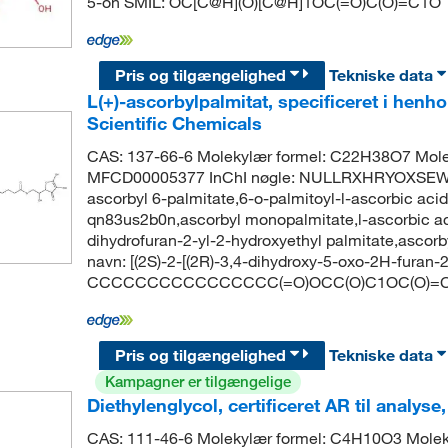
5-on SMIL: OC[C@H](O)[C@H]1OC(=O)C(O)=C1O
Pris og tilgængelighed
Tekniske data
L(+)-ascorbylpalmitat, specificeret i henh
Scientific Chemicals
CAS: 137-66-6 Molekylær formel: C22H38O7 Mole
MFCD00005377 InChI nøgle: NULLRXHRYOXSEW-U
ascorbyl 6-palmitate,6-o-palmitoyl-l-ascorbic acid
qn83us2b0n,ascorbyl monopalmitate,l-ascorbic aci
dihydrofuran-2-yl-2-hydroxyethyl palmitate,asco
navn: [(2S)-2-[(2R)-3,4-dihydroxy-5-oxo-2H-furan-
CCCCCCCCCCCCCCCC(=O)OCC(O)C1OC(O)=C
Pris og tilgængelighed
Tekniske data
Kampagner er tilgængelige
Diethylenglycol, certificeret AR til analys
CAS: 111-46-6 Molekylær formel: C4H10O3 Molek