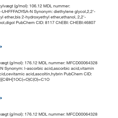
ylvægt (g/mol): 106.12 MDL nummer:
HFFFAOYSA-N Synonym: diethylene glycol,2,2'-
l ether,bis 2-hydroxyethyl ether,ethanol, 2,2'-
hanol,digol PubChem CID: 8117 ChEBI: CHEBI:46807
lvægt (g/mol): 176.12 MDL nummer: MFCD00064328
nonym: l-ascorbic acid,ascorbic acid,vitamin
acid,cevitamic acid,ascoltin,hybrin PubChem CID:
O)[C@H]1OC(=O)C(O)=C1O
lvægt (g/mol): 176.12 MDL nummer: MFCD00064328