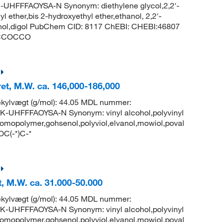
HFFFAOYSA-N Synonym: diethylene glycol,2,2'-
l ether,bis 2-hydroxyethyl ether,ethanol, 2,2'-
hanol,digol PubChem CID: 8117 ChEBI: CHEBI:46807
 OCCOCCO
ret, M.W. ca. 146,000-186,000
kylvægt (g/mol): 44.05 MDL nummer:
HFFFAOYSA-N Synonym: vinyl alcohol,polyvinyl
homopolymer,gohsenol,polyviol,elvanol,mowiol,poval
OC(-*)C-*
t, M.W. ca. 31.000-50.000
kylvægt (g/mol): 44.05 MDL nummer:
HFFFAOYSA-N Synonym: vinyl alcohol,polyvinyl
homopolymer,gohsenol,polyviol,elvanol,mowiol,poval