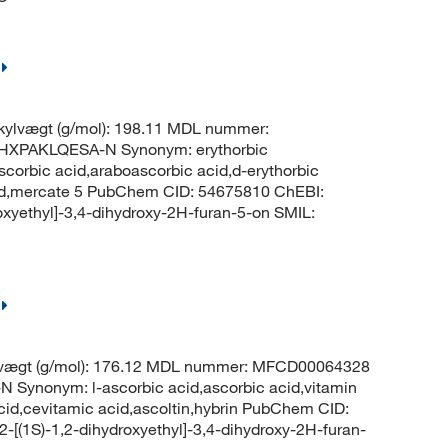
ylvægt (g/mol): 198.11 MDL nummer:
HXPAKLQESA-N Synonym: erythorbic
scorbic acid,araboascorbic acid,d-erythorbic
cid,mercate 5 PubChem CID: 54675810 ChEBI:
xyethyl]-3,4-dihydroxy-2H-furan-5-on SMIL:
lvægt (g/mol): 176.12 MDL nummer: MFCD00064328
nonym: l-ascorbic acid,ascorbic acid,vitamin
acid,cevitamic acid,ascoltin,hybrin PubChem CID:
[(1S)-1,2-dihydroxyethyl]-3,4-dihydroxy-2H-furan-