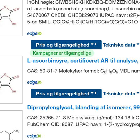
InChI nøgle: CIWBSHSKHKDKBQ-DOMZIZNONA-N Sy
c,l-ascorbate,ascorbate,ascorbicap,l +-ascorbic 
54670067 ChEBI: CHEBI:29073 IUPAC navn: (2R)-2-
5-on SMIL: OC[C@H](O)[C@H]1OC(=O)C(O)=C1O
Pris og tilgængelighed
Tekniske data
Kampagner er tilgængelige
L-ascorbinsyre, certificeret AR til analyse
CAS: 50-81-7 Molekylær formel: C
H
O
MDL num
6
8
6
Pris og tilgængelighed
Tekniske data
Dipropylenglycol, blanding af isomerer, 9
CAS: 25265-71-8 Molekylvægt (g/mol): 134.18
PubChem CID: 8087 IUPAC navn: 1-(2-hydroxypr