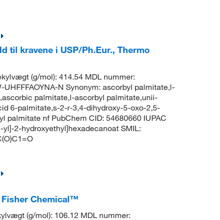
old til kravene i USP/Ph.Eur., Thermo
kylvægt (g/mol): 414.54 MDL nummer:
HFFFAOYNA-N Synonym: ascorbyl palmitate,l-
,ascorbic palmitate,l-ascorbyl palmitate,unii-
d 6-palmitate,s-2-r-3,4-dihydroxy-5-oxo-2,5-
rbyl palmitate nf PubChem CID: 54680660 IUPAC
2-yl]-2-hydroxyethyl]hexadecanoat SMIL:
(O)C1=O
e, Fisher Chemical™
ylvægt (g/mol): 106.12 MDL nummer: