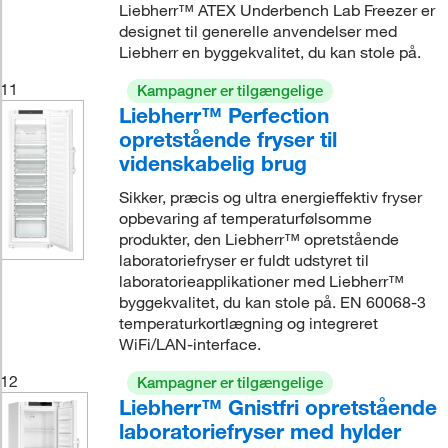
Liebherr™ ATEX Underbench Lab Freezer er
designet til generelle anvendelser med
Liebherr en byggekvalitet, du kan stole på.
11
Kampagner er tilgængelige
Liebherr™ Perfection
opretstående fryser til
videnskabelig brug
Sikker, præcis og ultra energieffektiv fryser
opbevaring af temperaturfølsomme
produkter, den Liebherr™ opretstående
laboratoriefryser er fuldt udstyret til
laboratorieapplikationer med Liebherr™
byggekvalitet, du kan stole på. EN 60068-3
temperaturkortlægning og integreret
WiFi/LAN-interface.
12
Kampagner er tilgængelige
Liebherr™ Gnistfri opretstående
laboratoriefryser med hylder