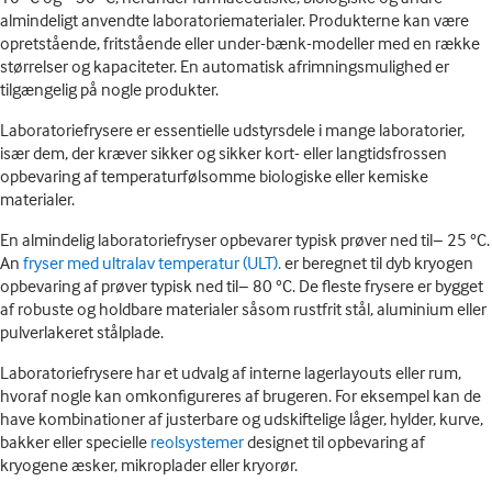
almindeligt anvendte laboratoriematerialer. Produkterne kan være
opretstående, fritstående eller under-bænk-modeller med en række
størrelser og kapaciteter. En automatisk afrimningsmulighed er
tilgængelig på nogle produkter.
Laboratoriefrysere er essentielle udstyrsdele i mange laboratorier,
især dem, der kræver sikker og sikker kort- eller langtidsfrossen
opbevaring af temperaturfølsomme biologiske eller kemiske
materialer.
En almindelig laboratoriefryser opbevarer typisk prøver ned til− 25 °C.
An
fryser med ultralav temperatur (ULT).
er beregnet til dyb kryogen
opbevaring af prøver typisk ned til− 80 °C. De fleste frysere er bygget
af robuste og holdbare materialer såsom rustfrit stål, aluminium eller
pulverlakeret stålplade.
Laboratoriefrysere har et udvalg af interne lagerlayouts eller rum,
hvoraf nogle kan omkonfigureres af brugeren. For eksempel kan de
have kombinationer af justerbare og udskiftelige låger, hylder, kurve,
bakker eller specielle
reolsystemer
designet til opbevaring af
kryogene æsker, mikroplader eller kryorør.