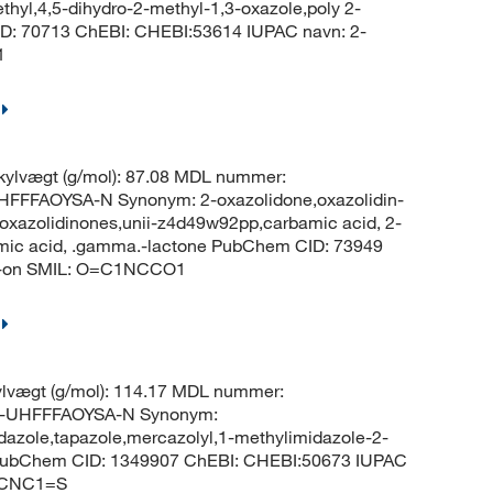
thyl,4,5-dihydro-2-methyl-1,3-oxazole,poly 2-
ID: 70713 ChEBI: CHEBI:53614 IUPAC navn: 2-
1
ylvægt (g/mol): 87.08 MDL nummer:
FFFAOYSA-N Synonym: 2-oxazolidone,oxazolidin-
,oxazolidinones,unii-z4d49w92pp,carbamic acid, 2-
amic acid, .gamma.-lactone PubChem CID: 73949
-2-on SMIL: O=C1NCCO1
lvægt (g/mol): 114.17 MDL nummer:
-UHFFFAOYSA-N Synonym:
azole,tapazole,mercazolyl,1-methylimidazole-2-
l PubChem CID: 1349907 ChEBI: CHEBI:50673 IUPAC
C=CNC1=S