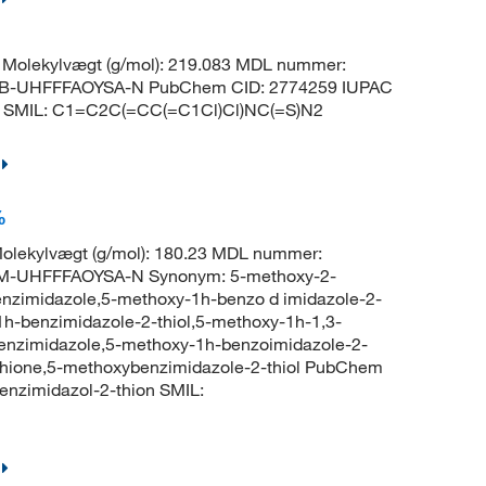
Molekylvægt (g/mol): 219.083 MDL nummer:
B-UHFFFAOYSA-N PubChem CID: 2774259 IUPAC
ion SMIL: C1=C2C(=CC(=C1Cl)Cl)NC(=S)N2
%
lekylvægt (g/mol): 180.23 MDL nummer:
-UHFFFAOYSA-N Synonym: 5-methoxy-2-
zimidazole,5-methoxy-1h-benzo d imidazole-2-
1h-benzimidazole-2-thiol,5-methoxy-1h-1,3-
benzimidazole,5-methoxy-1h-benzoimidazole-2-
-thione,5-methoxybenzimidazole-2-thiol PubChem
enzimidazol-2-thion SMIL: