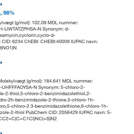
n, 98%
lvægt (g/mol): 102.09 MDL nummer:
H-UWTATZPHSA-N Synonym: d-
xamycin,cyclorin,cyclo-d-
em CID: 6234 ChEBI: CHEBI:40009 IUPAC navn:
=O)NO1)N
olekylvægt (g/mol): 184.641 MDL nummer:
UHFFFAOYSA-N Synonym: 5-chloro-2-
-2-thiol,5-chloro-2-benzimidazolethiol,2-
ydro-2h-benzimidazole-2-thione,5-chloro-1h-
oro,5-chloro-2 3-benzimidazolethione,6-chloro-1h-
azole-2-thiol PubChem CID: 2056429 IUPAC navn: 5-
C1=CC2=C(C=C1Cl)NC(=S)N2