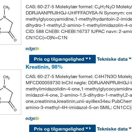
CAS: 60-27-5 Molekylær formel: C
H
N
O Molekyl
4
7
3
DDRJAANPRJIHGJ-UHFFFAOYSA-N Synonym: creatin
methylglycocyamidine,1-methylhydantoin-2-imide,
dihydro-1-methyl,2-amino-1-methylimidazolin-4-o
CID: 588 ChEBI: CHEBI:16737 IUPAC navn: 2-ami
CN1CC(=O)N=C1N
Pris og tilgængelighed
Tekniske data
Kreatinin, 98%
CAS: 60-27-5 Molekylær formel: C4H7N3O Moleky
MFCD00059730 InChI nøgle: DDRJAANPRJIHGJ-UH
methylimidazolidin-4-one,1-methylglycocyamidine
imidazol-4-one, 2-amino-1,5-dihydro-1-methyl,2-
one,creatinina,kreatinin,unii-ayi8ex34eu PubChe
amino-3-methyl-4H-imidazol-5-on SMIL: CN1C
Pris og tilgængelighed
Tekniske data