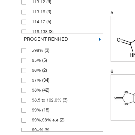
(9)
113.12
(4)
50 g
(3)
113.16
5
(1)
50 mg
(5)
114.17
(5)
500 g
(3)
116.138
(1)
500 mg
PROCENT RENHED
(2)
143.248
(3)
≥98%
(8)
150.20
(5)
95%
(2)
151.59
(2)
96%
6
(3)
161.16
(34)
97%
(3)
164.23
(42)
98%
(5)
165.21
(3)
98.5 to 102.0%
(4)
171.30
(18)
99%
(4)
174.2
(2)
99%,98% e.e
(2)
176.219
(5)
99+%
(2)
177.23