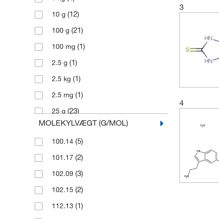
3
(12)
10 g
(21)
100 g
(1)
100 mg
(1)
2.5 g
(1)
2.5 kg
(1)
2.5 mg
4
(23)
25 g
MOLEKYLVÆGT (G/MOL)
(2)
25 mg
(5)
100.14
(4)
250 g
(2)
101.17
(2)
250 mg
(3)
102.09
(1)
2500 g
(2)
102.15
(25)
5 g
(1)
112.13
(1)
5 mg