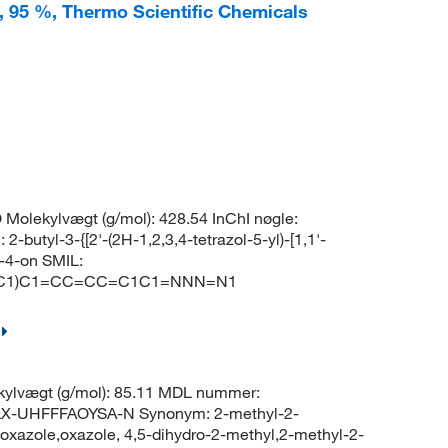
 95 %, Thermo Scientific Chemicals
olekylvægt (g/mol): 428.54 InChI nøgle:
l-3-{[2'-(2H-1,2,3,4-tetrazol-5-yl)-[1,1'-
n-4-on SMIL:
C1)C1=CC=CC=C1C1=NNN=N1
ylvægt (g/mol): 85.11 MDL nummer:
-UHFFFAOYSA-N Synonym: 2-methyl-2-
oxazole,oxazole, 4,5-dihydro-2-methyl,2-methyl-2-