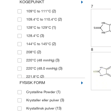
KOGEPUNKT
(1)
178.22
7
(2)
109°C to 111°C
(5)
180.23
(2)
109.4°C to 110.4°C
(2)
184.641
(1)
128°C to 129°C
(2)
189.258
(3)
128.4°C
(2)
194.252
(2)
144°C to 145°C
(3)
195.20
8
(2)
208°C
(2)
202.631
(3)
220°C (48 mmHg)
(2)
208.24
(3)
220°C (48.0 mmHg)
(2)
216.206
(2)
221.8°C
(4)
219.083
FYSISK FORM
(2)
280°C (decomposition)
(3)
255.895
(1)
Crystalline Powder
(3)
280.0°C
(3)
259.947
(3)
Krystaller eller pulver
(3)
45°C to 47°C (12 mmHg)
(1)
259.95
(13)
Krystallinsk pulver
(4)
451°C