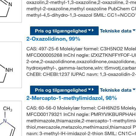
oxazolin,2-methyl-1,3-oxazoline,2-oxazoline, 2-me
methyl-2-oxazoline,methyl oxazoline PubChem C
methyl-4,5-dihydro-1,3-oxazol SMIL: CC1=NCCO
Pris og tilgængelighed
Tekniske data
2-Oxazolidinon, 99%
CAS: 497-25-6 Molekylær formel: C3H5NO2 Molek
MFCD00005268 InChI nøgle: IZXIZTKNFFYFOF-UH
2-one,2-oxazolidinone,oxazolidinone,oxazolidone
hydroxyethyl-, gamma-lactone,wln: t5mvotj,carb
ChEBI: CHEBI:1237 IUPAC navn: 1,3-oxazolidin
Pris og tilgængelighed
Tekniske data
2-Mercapto-1-methylimidazol, 98%
CAS: 60-56-0 Molekylær formel: C4H6N2S Moleky
MFCD00179321 InChI nøgle: PMRYVIKBURPHAH
methimazole,thiamazole,2-mercapto-1-methylimid
thiol,mercazole,metazolo,methimazol,thiamazo
navn: 3-methyl-lH-imidazol-2-thion SMIL: CN1