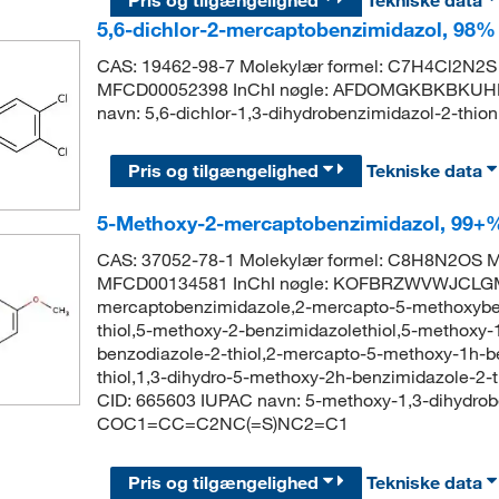
Pris og tilgængelighed
Tekniske data
5,6-dichlor-2-mercaptobenzimidazol, 98%
CAS: 19462-98-7 Molekylær formel: C7H4Cl2N2S 
MFCD00052398 InChI nøgle: AFDOMGKBKBKUH
navn: 5,6-dichlor-1,3-dihydrobenzimidazol-2-th
Pris og tilgængelighed
Tekniske data
5-Methoxy-2-mercaptobenzimidazol, 99+
CAS: 37052-78-1 Molekylær formel: C8H8N2OS Mo
MFCD00134581 InChI nøgle: KOFBRZWVWJCLGM
mercaptobenzimidazole,2-mercapto-5-methoxyben
thiol,5-methoxy-2-benzimidazolethiol,5-methoxy-
benzodiazole-2-thiol,2-mercapto-5-methoxy-1h-
thiol,1,3-dihydro-5-methoxy-2h-benzimidazole-2
CID: 665603 IUPAC navn: 5-methoxy-1,3-dihydrob
COC1=CC=C2NC(=S)NC2=C1
Pris og tilgængelighed
Tekniske data