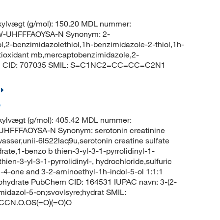
ylvægt (g/mol): 150.20 MDL nummer:
-UHFFFAOYSA-N Synonym: 2-
,2-benzimidazolethiol,1h-benzimidazole-2-thiol,1h-
ntioxidant mb,mercaptobenzimidazole,2-
em CID: 707035 SMIL: S=C1NC2=CC=CC=C2N1
%
ylvægt (g/mol): 405.42 MDL nummer:
FFFAOYSA-N Synonym: serotonin creatinine
asser,unii-6l522laq9u,serotonin creatine sulfate
rate,1-benzo b thien-3-yl-3-1-pyrrolidinyl-1-
en-3-yl-3-1-pyrrolidinyl-, hydrochloride,sulfuric
-4-one and 3-2-aminoethyl-1h-indol-5-ol 1:1:1
nohydrate PubChem CID: 164531 IUPAC navn: 3-(2-
midazol-5-on;svovlsyre;hydrat SMIL:
CN.O.OS(=O)(=O)O