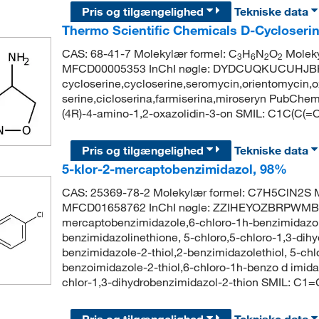
Pris og tilgængelighed
Tekniske data
Thermo Scientific Chemicals D-Cycloseri
CAS: 68-41-7 Molekylær formel: C
H
N
O
Moleky
3
6
2
2
MFCD00005353 InChI nøgle: DYDCUQKUCUHJB
cycloserine,cycloserine,seromycin,orientomycin,o
serine,cicloserina,farmiserina,miroseryn PubCh
(4R)-4-amino-1,2-oxazolidin-3-on SMIL: C1C(C(
Pris og tilgængelighed
Tekniske data
5-klor-2-mercaptobenzimidazol, 98%
CAS: 25369-78-2 Molekylær formel: C7H5ClN2S M
MFCD01658762 InChI nøgle: ZZIHEYOZBRPWMB-
mercaptobenzimidazole,6-chloro-1h-benzimidazole
benzimidazolinethione, 5-chloro,5-chloro-1,3-dih
benzimidazole-2-thiol,2-benzimidazolethiol, 5-chl
benzoimidazole-2-thiol,6-chloro-1h-benzo d imid
chlor-1,3-dihydrobenzimidazol-2-thion SMIL: 