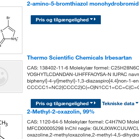
2-amino-5-bromthiazol monohydrobromid,
Pris og tilgængelighed
Thermo Scientific Chemicals Irbesartan
CAS: 138402-11-6 Molekylær formel: C25H28N6O M
YOSHYTLCDANDAN-UHFFFAOYSA-N IUPAC navn: 2-buty
biphenyl]-4-yl]methyl}-1,3-diazaspiro[4.4]non-1-e
CCCCC1=NC2(CCCC2)C(=O)N1CC1=CC=C(C=
Pris og tilgængelighed
Tekniske data
2-Methyl-2-oxazolin, 99%
CAS: 1120-64-5 Molekylær formel: C4H7NO Molek
MFCD00005298 InChI nøgle: GUXJXWKCUUWCLX
oxazoline,2-methyloxazoline,2-methyl-4,5-dihydro