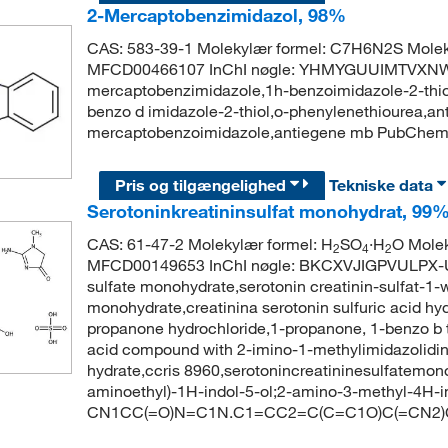
2-Mercaptobenzimidazol, 98%
CAS: 583-39-1 Molekylær formel: C7H6N2S Molek
MFCD00466107 InChI nøgle: YHMYGUUIMTVXNW
mercaptobenzimidazole,1h-benzoimidazole-2-thiol
benzo d imidazole-2-thiol,o-phenylenethiourea,a
mercaptobenzoimidazole,antiegene mb PubCh
Pris og tilgængelighed
Tekniske data
Serotoninkreatininsulfat monohydrat, 99
CAS: 61-47-2 Molekylær formel: H
SO
·H
O Molek
2
4
2
MFCD00149653 InChI nøgle: BKCXVJIGPVULPX-UH
sulfate monohydrate,serotonin creatinin-sulfat-1-w
monohydrate,creatinina serotonin sulfuric acid hyd
propanone hydrochloride,1-propanone, 1-benzo b thi
acid compound with 2-imino-1-methylimidazolidin
hydrate,ccris 8960,serotonincreatininesulfatemo
aminoethyl)-1H-indol-5-ol;2-amino-3-methyl-4H-i
CN1CC(=O)N=C1N.C1=CC2=C(C=C1O)C(=CN2)C