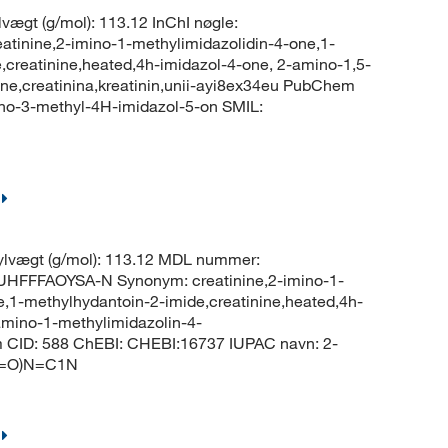
vægt (g/mol): 113.12 InChI nøgle:
ine,2-imino-1-methylimidazolidin-4-one,1-
creatinine,heated,4h-imidazol-4-one, 2-amino-1,5-
ne,creatinina,kreatinin,unii-ayi8ex34eu PubChem
no-3-methyl-4H-imidazol-5-on SMIL:
lvægt (g/mol): 113.12 MDL nummer:
FFFAOYSA-N Synonym: creatinine,2-imino-1-
,1-methylhydantoin-2-imide,creatinine,heated,4h-
amino-1-methylimidazolin-4-
m CID: 588 ChEBI: CHEBI:16737 IUPAC navn: 2-
C(=O)N=C1N