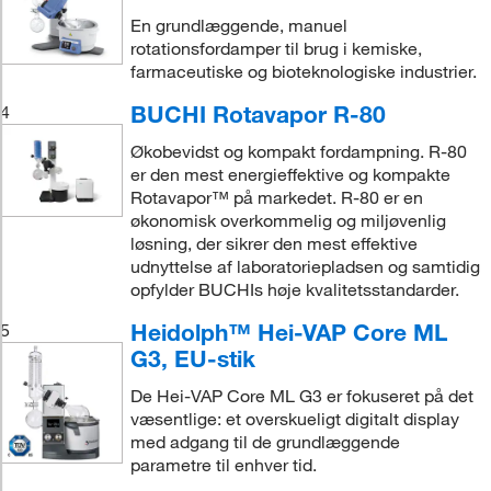
En grundlæggende, manuel
rotationsfordamper til brug i kemiske,
farmaceutiske og bioteknologiske industrier.
BUCHI Rotavapor R-80
4
Økobevidst og kompakt fordampning. R-80
er den mest energieffektive og kompakte
Rotavapor™ på markedet. R-80 er en
økonomisk overkommelig og miljøvenlig
løsning, der sikrer den mest effektive
udnyttelse af laboratoriepladsen og samtidig
opfylder BUCHIs høje kvalitetsstandarder.
Heidolph™ Hei-VAP Core ML
5
G3, EU-stik
De Hei-VAP Core ML G3 er fokuseret på det
væsentlige: et overskueligt digitalt display
med adgang til de grundlæggende
parametre til enhver tid.