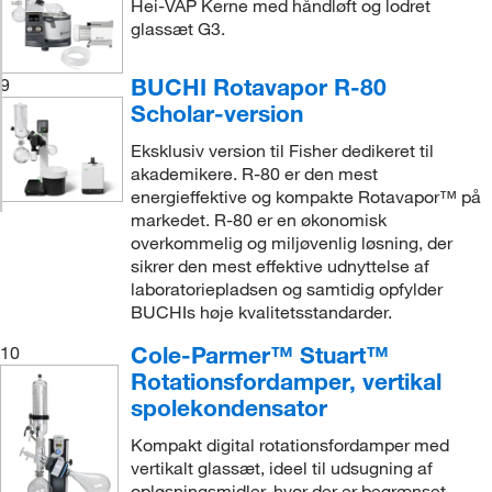
Hei-VAP Kerne med håndløft og lodret
glassæt G3.
BUCHI Rotavapor R-80
9
Scholar-version
Eksklusiv version til Fisher dedikeret til
akademikere. R-80 er den mest
energieffektive og kompakte Rotavapor™ på
markedet. R-80 er en økonomisk
overkommelig og miljøvenlig løsning, der
sikrer den mest effektive udnyttelse af
laboratoriepladsen og samtidig opfylder
BUCHIs høje kvalitetsstandarder.
Cole-Parmer™ Stuart™
10
Rotationsfordamper, vertikal
spolekondensator
Kompakt digital rotationsfordamper med
vertikalt glassæt, ideel til udsugning af
opløsningsmidler, hvor der er begrænset