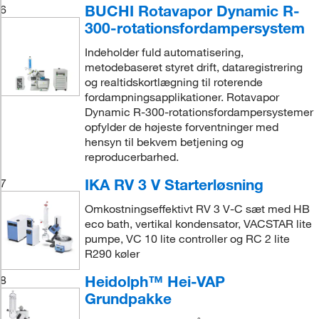
BUCHI Rotavapor Dynamic R-
6
300-rotationsfordampersystem
Indeholder fuld automatisering,
metodebaseret styret drift, dataregistrering
og realtidskortlægning til roterende
fordampningsapplikationer. Rotavapor
Dynamic R-300-rotationsfordampersystemer
opfylder de højeste forventninger med
hensyn til bekvem betjening og
reproducerbarhed.
IKA RV 3 V Starterløsning
7
Omkostningseffektivt RV 3 V-C sæt med HB
eco bath, vertikal kondensator, VACSTAR lite
pumpe, VC 10 lite controller og RC 2 lite
R290 køler
Heidolph™ Hei-VAP
8
Grundpakke