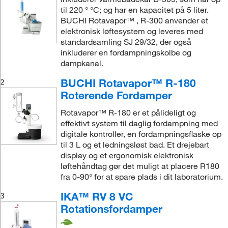
til 220 ° °C; og har en kapacitet på 5 liter.
BUCHI Rotavapor™ , R-300 anvender et
elektronisk løftesystem og leveres med
standardsamling SJ 29/32, der også
inkluderer en fordampningskolbe og
dampkanal.
BUCHI Rotavapor™ R-180
2
Roterende Fordamper
Rotavapor™ R-180 er et pålideligt og
effektivt system til daglig fordampning med
digitale kontroller, en fordampningsflaske op
til 3 L og et ledningsløst bad. Et drejebart
display og et ergonomisk elektronisk
løftehåndtag gør det muligt at placere R180
fra 0-90° for at spare plads i dit laboratorium.
IKA™ RV 8 VC
3
Rotationsfordamper