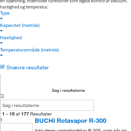
en opløsning. Indeholder funktioner som digital kontrol af vakuum,
hastighed og temperatur.
Type
Kapacitet (metrisk)
Hastighed
Temperaturområde (metrisk)
Snævre resultater
Søg i resultaterne
1
–
15
af
177
Resultater
BUCHI Rotavapor R-300
1
Inkluderer varmebadekar B-305, som når op