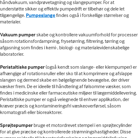
håndvakuum, vandprøvetagning og slangepumper. For at
understøtte sikker og effektiv pumpedrift er tilbehør og dele let
tilgængelige.
Pumpeslange
findes også i forskellige størrelser og
materialer.
Vakuum pumper
skabe og kontrollere vakuumforhold for processer
såsom rotationsfordampning, frysetørring, filtrering, tørring og
afgasning som findes i kemi-, biologi- og materialevidenskabelige
laboratorier.
Peristaltiske pumper
(også kendt som slange- eller klempumper) er
afhængige af rotationsruller eller sko til at komprimere og afslappe
slangen og dermed skabe en bølgelignende bevægelse, der driver
væsker frem. De er ideelle til håndtering af følsomme væsker, som
findes i medicinske eller farmaceutiske miljøer til lægemiddellevering.
Peristaltiske pumper er også velegnede til enhver applikation, der
kræver præcis og kontamineringsfri væskeoverførsel, såsom
kromatografi eller bioreaktorer.
Sprøjtepumper
bruge et motordrevet stempel i en sprøjtecylinder
for at give præcise og kontrollerede strømningshastigheder. Disse