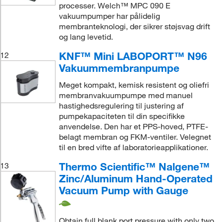
processer. Welch™ MPC 090 E
vakuumpumper har pålidelig
membranteknologi, der sikrer støjsvag drift
og lang levetid.
KNF™ Mini LABOPORT™ N96
12
Vakuummembranpumpe
Meget kompakt, kemisk resistent og oliefri
membranvakuumpumpe med manuel
hastighedsregulering til justering af
pumpekapaciteten til din specifikke
anvendelse. Den har et PPS-hoved, PTFE-
belagt membran og FKM-ventiler. Velegnet
til en bred vifte af laboratorieapplikationer.
Thermo Scientific™ Nalgene™
13
Zinc/Aluminum Hand-Operated
Vacuum Pump with Gauge
Obtain full blank port pressure with only two