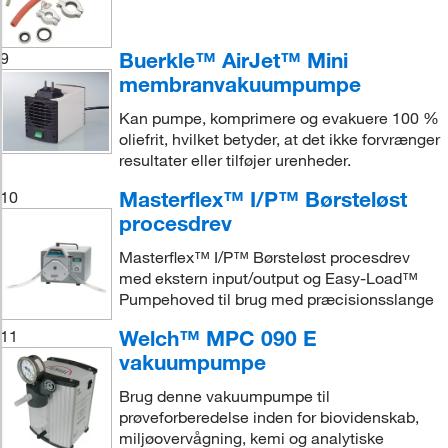
Buerkle™ AirJet™ Mini
9
membranvakuumpumpe
Kan pumpe, komprimere og evakuere 100 %
oliefrit, hvilket betyder, at det ikke forvrænger
resultater eller tilføjer urenheder.
Masterflex™ I/P™ Børsteløst
10
procesdrev
Masterflex™ I/P™ Børsteløst procesdrev
med ekstern input/output og Easy-Load™
Pumpehoved til brug med præcisionsslange
Welch™ MPC 090 E
11
vakuumpumpe
Brug denne vakuumpumpe til
prøveforberedelse inden for biovidenskab,
miljøovervågning, kemi og analytiske