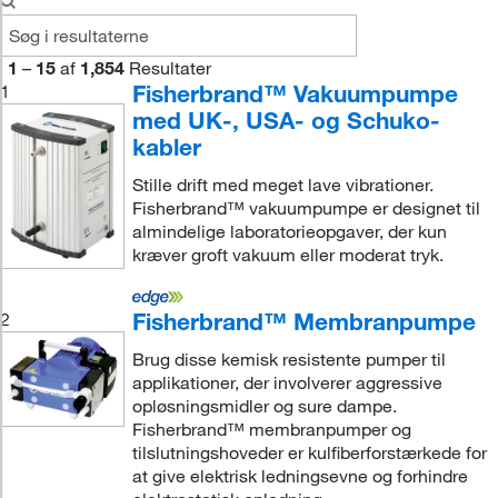
1
–
15
af
1,854
Resultater
Fisherbrand™ Vakuumpumpe
1
med UK-, USA- og Schuko-
kabler
Stille drift med meget lave vibrationer.
Fisherbrand™ vakuumpumpe er designet til
almindelige laboratorieopgaver, der kun
kræver groft vakuum eller moderat tryk.
Fisherbrand™ Membranpumpe
2
Brug disse kemisk resistente pumper til
applikationer, der involverer aggressive
opløsningsmidler og sure dampe.
Fisherbrand™ membranpumper og
tilslutningshoveder er kulfiberforstærkede for
at give elektrisk ledningsevne og forhindre