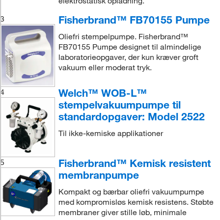
elektrostatisk opladning.
Fisherbrand™ FB70155 Pumpe
3
Oliefri stempelpumpe. Fisherbrand™
FB70155 Pumpe designet til almindelige
laboratorieopgaver, der kun kræver groft
vakuum eller moderat tryk.
Welch™ WOB-L™
4
stempelvakuumpumpe til
standardopgaver: Model 2522
Til ikke-kemiske applikationer
Fisherbrand™ Kemisk resistent
5
membranpumpe
Kompakt og bærbar oliefri vakuumpumpe
med kompromisløs kemisk resistens. Støbte
membraner giver stille løb, minimale