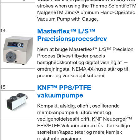
strokes when using the Thermo ScientificTM
NalgeneTM Zinc/Aluminum Hand-Operated
Vacuum Pump with Gauge.
Masterflex™ L/S™
14
Præcisionsprocesdrev
Nem at bruge Masterflex™ L/S™ Precision
Process Drives tilbyder præcis
hastighedskontrol og digital visning af —
omdrejningstal NEMA 4X-huse står op til
proces- og vaskeapplikationer
KNF™ PPS/PTFE
15
vakuumpumpe
Kompakt, alsidig, oliefri, oscillerende
membranpumpe til uforurenet og
vedligeholdelsesfri drift. KNF Neuberger™
PPS/PTFE Vakuumpumpe fås i forskellige
størrelser/kapaciteter og mere kemisk
resistente versioner.