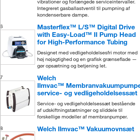
vibrationer og forlængede serviceintervaller.
Integreret gasballastventil til pumpning af
kondenserbare dampe.
Masterflex™ L/S™ Digital Drive
6
with Easy-Load™ II Pump Head
for High-Performance Tubing
Designet med vedligeholdelsesfri motor med
høj nøjagtighed og en grafisk grænseflade —
gør opsætning og betjening let.
Welch
7
Ilmvac™ Membranvakuumpump
service- og vedligeholdelsessæt
Service- og vedligeholdelsessæt bestående
af udskiftningstætninger og sliddele til
forskellige modeller af membranpumper.
Welch Ilmvac™ Vakuumovnsæt
8