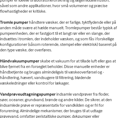
pumper er ideelle til laboratorieforskning og lægemiddelinfusion,
såvel som andre applikationer, hvor små volumener og præcise
flowhastigheder er kritiske.
Tromle pumper
håndtere væsker, der er farlige, tyktflydende eller på
anden måde svære at hælde manuelt. Tromlepumper består typisk af
pumpeenheden, der er fastgjort til et langt rør eller en slange, der
indsættes i tromlen, der indeholder væsken, og som fås i forskellige
konfigurationer (såsom roterende, stempel eller elektrisk) baseret på
den type væske, der overføres.
Håndvakuumpumper
skabe et vakuum for at tillade luft eller gas at
blive fjernet fra en forseglet beholder. Disse manuelle enheder er
håndbetjente og bruges almindeligvis til væskeoverførsel og -
håndtering, hævert, vandsugere til filtrering, blødende
væskeledninger eller kontrol for lækager.
Vandprøveudtagningspumper
indsamle vandprøver fra floder,
søer, oceaner, grundvand, brønde og andre kilder. De sikrer, at den
indsamlede prøve er repræsentativ for vandkilden og er fri for
forurening. Almindelige mekanismer, der bruges til at udtage
prøvevand, omfatter peristaltiske pumper, dykpumper eller