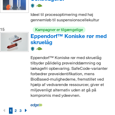
Ideel til procesoptimering med høj
gennemløb til suspensionscellekultur
15
Kampagner er tilgængelige
Eppendorf™ Koniske rør med
skruelåg
Eppendorf™ Koniske rør med skruelåg
tilbyder pålidelig prøveinddæmning og
lækagefri opbevaring. SafeCode-varianter
forbedrer prøveidentifikation, mens
BioBased-mulighederne, fremstillet ved
hjælp af vedvarende ressourcer, giver et
miljøvenligt alternativ uden at gå på
kompromis med ydeevnen.
1
2
3