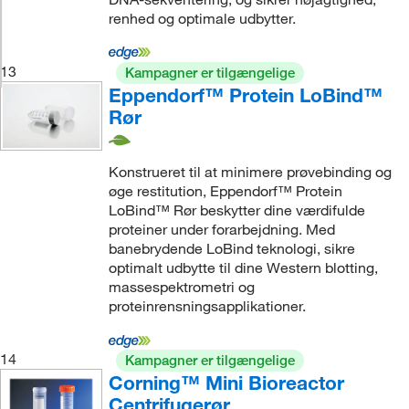
renhed og optimale udbytter.
13
Kampagner er tilgængelige
Eppendorf™ Protein LoBind™
Rør
Konstrueret til at minimere prøvebinding og
øge restitution, Eppendorf™ Protein
LoBind™ Rør beskytter dine værdifulde
proteiner under forarbejdning. Med
banebrydende LoBind teknologi, sikre
optimalt udbytte til dine Western blotting,
massespektrometri og
proteinrensningsapplikationer.
14
Kampagner er tilgængelige
Corning™ Mini Bioreactor
Centrifugerør