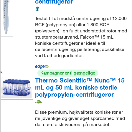
centrifugerør
Testet til at modstå centrifugering af 12.000
RCF (polypropylen) eller 1.800 RCF
(polystyren) i en fuldt understøttet rotor med
stuetemperaturvand. Falcon™ 15 mL
koniske centrifugerør er ideelle til
cellecentrifugering; pelletering; adskillelse
ved tæthedsgradienter.
5
Kampagner er tilgængelige
Thermo Scientific™ Nunc™ 15
mL og 50 mL koniske sterile
polypropylen-centrifugerør
Disse premium, højkvalitets koniske rør er
miljøvenlige og giver øget sporbarhed med
det største skriveareal på markedet.