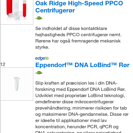
Oak Ridge High-Speed PPCO
Centrifugerør
Se indholdet af disse kontaktklare
højhastigheds PPCO centrifugerør nemt.
Rørene har også fremragende mekanisk
styrke.
Eppendorf™ DNA LoBind™ Rør
12
Slip kraften af præcision løs i din DNA-
forskning med Eppendorf DNA LoBind Rør.
Udviklet med proprietær LoBind teknologi,
omdefinerer disse mikrocentrifugerør
prøvehåndtering, minimerer risikoen for tab
og maksimerer DNA-gendannelse. Disse rør
er ideelle til applikationer med lav
koncentration, herunder PCR, qPCR og
DNA-sekventering, og sikrer nøjagtighed,