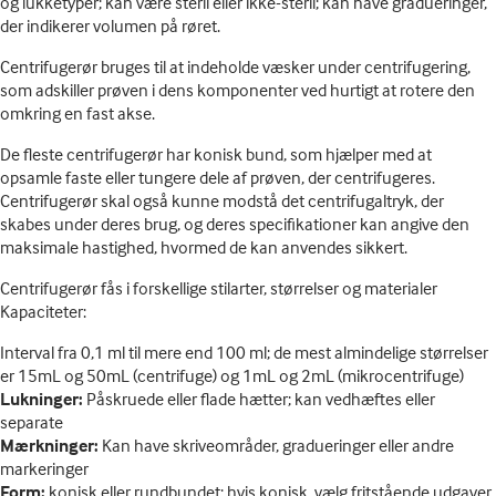
og lukketyper; kan være steril eller ikke-steril; kan have gradueringer,
der indikerer volumen på røret.
Centrifugerør bruges til at indeholde væsker under centrifugering,
som adskiller prøven i dens komponenter ved hurtigt at rotere den
omkring en fast akse.
De fleste centrifugerør har konisk bund, som hjælper med at
opsamle faste eller tungere dele af prøven, der centrifugeres.
Centrifugerør skal også kunne modstå det centrifugaltryk, der
skabes under deres brug, og deres specifikationer kan angive den
maksimale hastighed, hvormed de kan anvendes sikkert.
Centrifugerør fås i forskellige stilarter, størrelser og materialer
Kapaciteter:
Interval fra 0,1 ml til mere end 100 ml; de mest almindelige størrelser
er 15mL og 50mL (centrifuge) og 1mL og 2mL (mikrocentrifuge)
Lukninger:
Påskruede eller flade hætter; kan vedhæftes eller
separate
Mærkninger:
Kan have skriveområder, gradueringer eller andre
markeringer
Form:
konisk eller rundbundet; hvis konisk, vælg fritstående udgaver