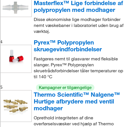
Masterflex™ Lige forbindelse af
polypropylen med modhager
Disse økonomiske lige modhager forbinder
nemt væskebaner i laboratoriet uden brug af
værktøj.
Pyrex™ Polypropylen
4
skruegevindforbindelser
Fastgøres nemt til glasvarer med fleksible
slanger. Pyrex™ Polypropylen
skruetrådsforbindelser tåler temperaturer op
til 140 °C
5
Kampagner er tilgængelige
Thermo Scientific™ Nalgene™
Hurtige afbrydere med ventil
modhager
Oprethold integriteten af dine
overførselsvæsker ved hjælp af Thermo