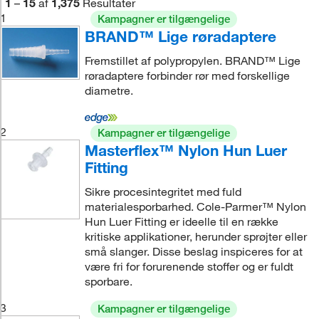
1
–
15
af
1,375
Resultater
1
Kampagner er tilgængelige
BRAND™ Lige røradaptere
Fremstillet af polypropylen. BRAND™ Lige
røradaptere forbinder rør med forskellige
diametre.
2
Kampagner er tilgængelige
Masterflex™ Nylon Hun Luer
Fitting
Sikre procesintegritet med fuld
materialesporbarhed. Cole-Parmer™ Nylon
Hun Luer Fitting er ideelle til en række
kritiske applikationer, herunder sprøjter eller
små slanger. Disse beslag inspiceres for at
være fri for forurenende stoffer og er fuldt
sporbare.
3
Kampagner er tilgængelige