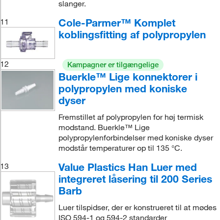
slanger.
Cole-Parmer™ Komplet
11
koblingsfitting af polypropylen
12
Kampagner er tilgængelige
Buerkle™ Lige konnektorer i
polypropylen med koniske
dyser
Fremstillet af polypropylen for høj termisk
modstand. Buerkle™ Lige
polypropylenforbindelser med koniske dyser
modstår temperaturer op til 135 °C.
Value Plastics Han Luer med
13
integreret låsering til 200 Series
Barb
Luer tilspidser, der er konstrueret til at mødes
ISO 594-1 og 594-2 standarder