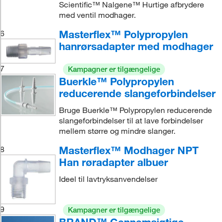
Scientific™ Nalgene™ Hurtige afbrydere
med ventil modhager.
Masterflex™ Polypropylen
6
hanrørsadapter med modhager
7
Kampagner er tilgængelige
Buerkle™ Polypropylen
reducerende slangeforbindelser
Bruge Buerkle™ Polypropylen reducerende
slangeforbindelser til at lave forbindelser
mellem større og mindre slanger.
Masterflex™ Modhager NPT
8
Han røradapter albuer
Ideel til lavtryksanvendelser
9
Kampagner er tilgængelige