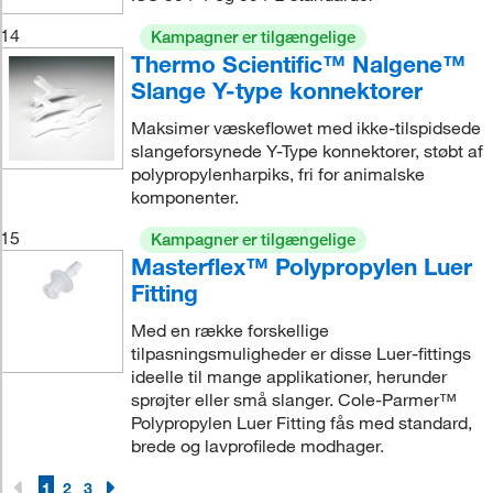
14
Kampagner er tilgængelige
Thermo Scientific™ Nalgene™
Slange Y-type konnektorer
Maksimer væskeflowet med ikke-tilspidsede
slangeforsynede Y-Type konnektorer, støbt af
polypropylenharpiks, fri for animalske
komponenter.
15
Kampagner er tilgængelige
Masterflex™ Polypropylen Luer
Fitting
Med en række forskellige
tilpasningsmuligheder er disse Luer-fittings
ideelle til mange applikationer, herunder
sprøjter eller små slanger. Cole-Parmer™
Polypropylen Luer Fitting fås med standard,
brede og lavprofilede modhager.
1
2
3