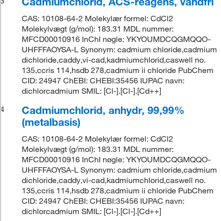
Cadmiumchlorid, ACS-reagens, vandfri
3
CAS: 10108-64-2 Molekylær formel: CdCl2
Molekylvægt (g/mol): 183.31 MDL nummer:
MFCD00010916 InChI nøgle: YKYOUMDCQGMQQO-
UHFFFAOYSA-L Synonym: cadmium chloride,cadmium
dichloride,caddy,vi-cad,kadmiumchlorid,caswell no.
135,ccris 114,hsdb 278,cadmium ii chloride PubChem
CID: 24947 ChEBI: CHEBI:35456 IUPAC navn:
dichlorcadmium SMIL: [Cl-].[Cl-].[Cd++]
Cadmiumchlorid, anhydr, 99,99%
4
(metalbasis)
CAS: 10108-64-2 Molekylær formel: CdCl2
Molekylvægt (g/mol): 183.31 MDL nummer:
MFCD00010916 InChI nøgle: YKYOUMDCQGMQQO-
UHFFFAOYSA-L Synonym: cadmium chloride,cadmium
dichloride,caddy,vi-cad,kadmiumchlorid,caswell no.
135,ccris 114,hsdb 278,cadmium ii chloride PubChem
CID: 24947 ChEBI: CHEBI:35456 IUPAC navn:
dichlorcadmium SMIL: [Cl-].[Cl-].[Cd++]