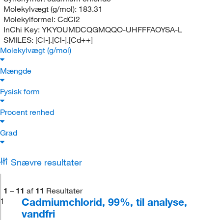
Molekylvægt (g/mol):
183.31
Molekylformel:
CdCl2
InChi Key:
YKYOUMDCQGMQQO-UHFFFAOYSA-L
SMILES:
[Cl-].[Cl-].[Cd++]
Molekylvægt (g/mol)
Mængde
Fysisk form
Procent renhed
Grad
Snævre resultater
1
–
11
af
11
Resultater
Cadmiumchlorid, 99%, til analyse,
1
vandfri