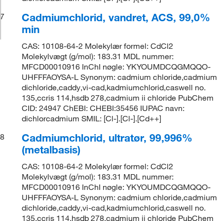
Cadmiumchlorid, vandret, ACS, 99,0%
7
min
CAS: 10108-64-2 Molekylær formel: CdCl2
Molekylvægt (g/mol): 183.31 MDL nummer:
MFCD00010916 InChI nøgle: YKYOUMDCQGMQQO-
UHFFFAOYSA-L Synonym: cadmium chloride,cadmium
dichloride,caddy,vi-cad,kadmiumchlorid,caswell no.
135,ccris 114,hsdb 278,cadmium ii chloride PubChem
CID: 24947 ChEBI: CHEBI:35456 IUPAC navn:
dichlorcadmium SMIL: [Cl-].[Cl-].[Cd++]
Cadmiumchlorid, ultratør, 99,996%
8
(metalbasis)
CAS: 10108-64-2 Molekylær formel: CdCl2
Molekylvægt (g/mol): 183.31 MDL nummer:
MFCD00010916 InChI nøgle: YKYOUMDCQGMQQO-
UHFFFAOYSA-L Synonym: cadmium chloride,cadmium
dichloride,caddy,vi-cad,kadmiumchlorid,caswell no.
135,ccris 114,hsdb 278,cadmium ii chloride PubChem