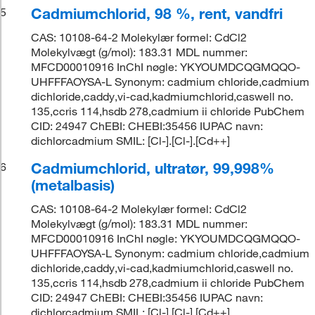
Cadmiumchlorid, 98 %, rent, vandfri
5
CAS: 10108-64-2 Molekylær formel: CdCl2
Molekylvægt (g/mol): 183.31 MDL nummer:
MFCD00010916 InChI nøgle: YKYOUMDCQGMQQO-
UHFFFAOYSA-L Synonym: cadmium chloride,cadmium
dichloride,caddy,vi-cad,kadmiumchlorid,caswell no.
135,ccris 114,hsdb 278,cadmium ii chloride PubChem
CID: 24947 ChEBI: CHEBI:35456 IUPAC navn:
dichlorcadmium SMIL: [Cl-].[Cl-].[Cd++]
Cadmiumchlorid, ultratør, 99,998%
6
(metalbasis)
CAS: 10108-64-2 Molekylær formel: CdCl2
Molekylvægt (g/mol): 183.31 MDL nummer:
MFCD00010916 InChI nøgle: YKYOUMDCQGMQQO-
UHFFFAOYSA-L Synonym: cadmium chloride,cadmium
dichloride,caddy,vi-cad,kadmiumchlorid,caswell no.
135,ccris 114,hsdb 278,cadmium ii chloride PubChem
CID: 24947 ChEBI: CHEBI:35456 IUPAC navn:
dichlorcadmium SMIL: [Cl-].[Cl-].[Cd++]