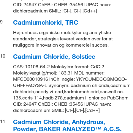
CID: 24947 ChEBI: CHEBI:35456 IUPAC navn:
dichlorcadmium SMIL: [Cl-].[Cl-].[Cd++]
Cadmiumchlorid, TRC
9
Højrenheds organiske molekyler og analytiske
standarder, strategisk leveret verden over for at
muliggøre innovation og kommerciel succes.
Cadmium Chloride, Solstice
10
CAS: 10108-64-2 Molekylær formel: CdCl2
Molekylvægt (g/mol): 183.31 MDL nummer:
MFCD00010916 InChI nøgle: YKYOUMDCQGMQQO-
UHFFFAOYSA-L Synonym: cadmium chloride,cadmium
dichloride,caddy,vi-cad,kadmiumchlorid,caswell no.
135,ccris 114,hsdb 278,cadmium ii chloride PubChem
CID: 24947 ChEBI: CHEBI:35456 IUPAC navn:
dichlorocadmium SMIL: [Cl-].[Cl-].[Cd++]
Cadmium Chloride, Anhydrous,
11
Powder, BAKER ANALYZED™ A.C.S.