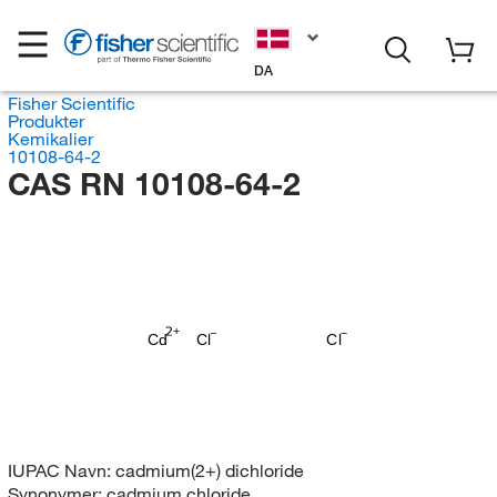
DA
Fisher Scientific
Produkter
Kemikalier
10108-64-2
CAS RN 10108-64-2
Cd
Cl
Cl
IUPAC Navn:
cadmium(2+) dichloride
Synonymer:
cadmium chloride