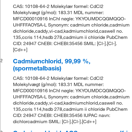
CAS: 10108-64-2 Molekylær formel: CdCl2
Molekylvægt (g/mol): 183.31 MDL nummer:
MFCD00010916 InChI nøgle: YKYOUMDCQGMQQO-
UHFFFAOYSA-L Synonym: cadmium chloride,cadmium
dichloride,caddy,vi-cad,kadmiumchlorid,caswell no.
135,ccris 114,hsdb 278,cadmium ii chloride PubChem
CID: 24947 ChEBI: CHEBI:35456 SMIL: [Cl-].[Cl-].
[Cd++]
Cadmiumchlorid, 99,99 %,
2
(spormetalbasis)
CAS: 10108-64-2 Molekylær formel: CdCl2
Molekylvægt (g/mol): 183.31 MDL nummer:
MFCD00010916 InChI nøgle: YKYOUMDCQGMQQO-
UHFFFAOYSA-L Synonym: cadmium chloride,cadmium
dichloride,caddy,vi-cad,kadmiumchlorid,caswell no.
135,ccris 114,hsdb 278,cadmium ii chloride PubChem
CID: 24947 ChEBI: CHEBI:35456 IUPAC navn:
dichlorcadmium SMIL: [Cl-].[Cl-].[Cd++]