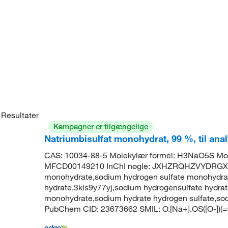
Resultater
Kampagner er tilgængelige
Natriumbisulfat monohydrat, 99 %, til ana
CAS: 10034-88-5 Molekylær formel: H3NaO5S Mol
MFCD00149210 InChI nøgle: JXHZRQHZVYDRGX-
monohydrate,sodium hydrogen sulfate monohydrate,
hydrate,3kls9y77yj,sodium hydrogensulfate hydrate
monohydrate,sodium hydrate hydrogen sulfate,so
PubChem CID: 23673662 SMIL: O.[Na+].OS([O-])(