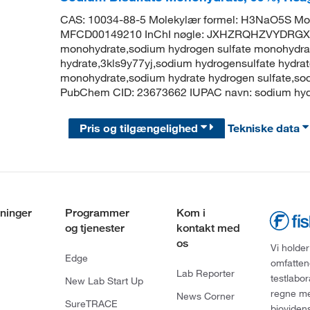
CAS: 10034-88-5 Molekylær formel: H3NaO5S Mol
MFCD00149210 InChI nøgle: JXHZRQHZVYDRGX-
monohydrate,sodium hydrogen sulfate monohydrate,
hydrate,3kls9y77yj,sodium hydrogensulfate hydrate
monohydrate,sodium hydrate hydrogen sulfate,so
PubChem CID: 23673662 IUPAC navn: sodium hydra
Pris og tilgængelighed
Tekniske data
ninger
Programmer
Kom i
og tjenester
kontakt med
os
Vi holder
Edge
omfatten
Lab Reporter
testlabo
New Lab Start Up
regne med
News Corner
SureTRACE
bioviden