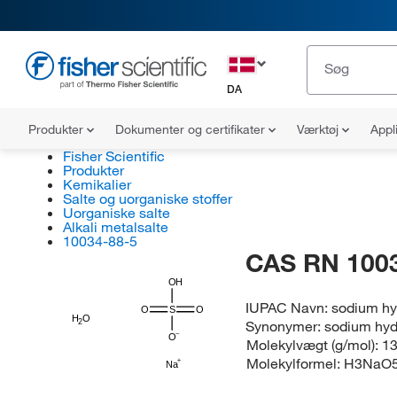
DA
Produkter
Dokumenter og certifikater
Værktøj
Appl
Fisher Scientific
Produkter
Kemikalier
Salte og uorganiske stoffer
Uorganiske salte
Alkali metalsalte
10034-88-5
CAS RN 100
OH
IUPAC Navn:
sodium hy
O
S
O
H
O
Synonymer:
sodium hyd
2
O
Molekylvægt (g/mol):
13
Molekylformel:
H3NaO
Na