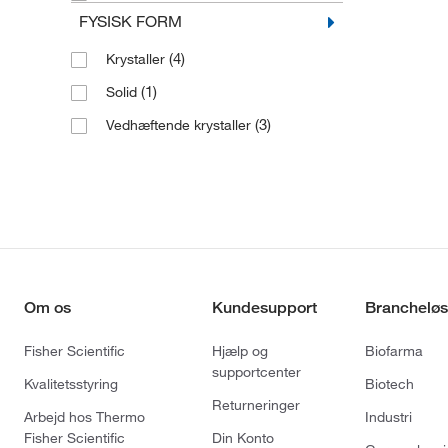
FYSISK FORM
(4)
Krystaller
(1)
Solid
(3)
Vedhæftende krystaller
Om os
Kundesupport
Brancheløs
Fisher Scientific
Hjælp og
Biofarma
supportcenter
Kvalitetsstyring
Biotech
Returneringer
Arbejd hos Thermo
Industri
Fisher Scientific
Din Konto