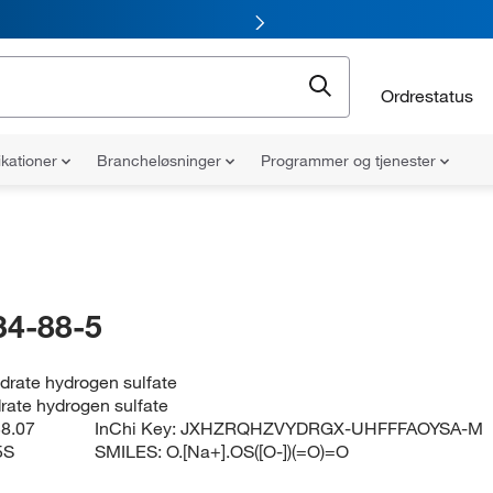
Ordrestatus
ikationer
Brancheløsninger
Programmer og tjenester
34-88-5
drate hydrogen sulfate
rate hydrogen sulfate
8.07
InChi Key:
JXHZRQHZVYDRGX-UHFFFAOYSA-M
5S
SMILES:
O.[Na+].OS([O-])(=O)=O