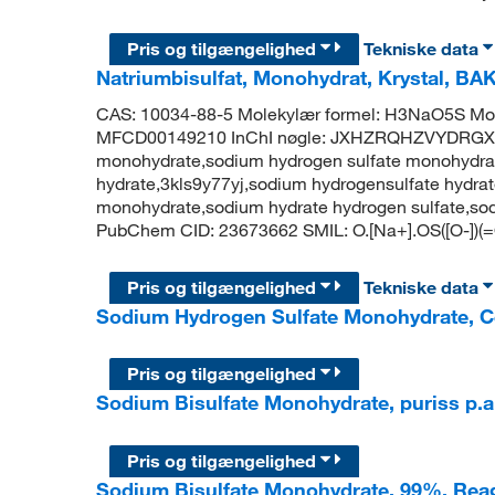
Pris og tilgængelighed
Tekniske data
Natriumbisulfat, Monohydrat, Krystal, 
CAS: 10034-88-5 Molekylær formel: H3NaO5S Mol
MFCD00149210 InChI nøgle: JXHZRQHZVYDRGX-
monohydrate,sodium hydrogen sulfate monohydrate,
hydrate,3kls9y77yj,sodium hydrogensulfate hydrate
monohydrate,sodium hydrate hydrogen sulfate,so
PubChem CID: 23673662 SMIL: O.[Na+].OS([O-])(
Pris og tilgængelighed
Tekniske data
Sodium Hydrogen Sulfate Monohydrate, Cer
Pris og tilgængelighed
Sodium Bisulfate Monohydrate, puriss p.a.
Pris og tilgængelighed
Sodium Bisulfate Monohydrate, 99%, Re