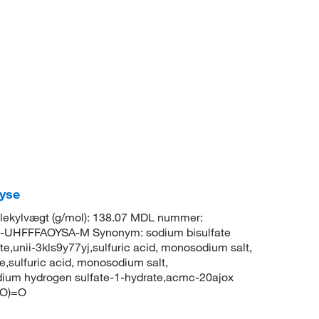
lyse
ekylvægt (g/mol): 138.07 MDL nummer:
UHFFFAOYSA-M Synonym: sodium bisulfate
unii-3kls9y77yj,sulfuric acid, monosodium salt,
,sulfuric acid, monosodium salt,
dium hydrogen sulfate-1-hydrate,acmc-20ajox
=O)=O