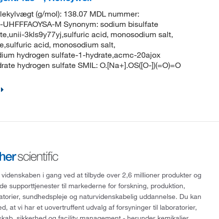
ekylvægt (g/mol): 138.07 MDL nummer:
UHFFFAOYSA-M Synonym: sodium bisulfate
unii-3kls9y77yj,sulfuric acid, monosodium salt,
,sulfuric acid, monosodium salt,
dium hydrogen sulfate-1-hydrate,acmc-20ajox
te hydrogen sulfate SMIL: O.[Na+].OS([O-])(=O)=O
 videnskaben i gang ved at tilbyde over 2,6 millioner produkter og
de supporttjenester til markederne for forskning, produktion,
ratorier, sundhedspleje og naturvidenskabelig uddannelse. Du kan
, at vi har et uovertruffent udvalg af forsyninger til laboratorier,
skab, sikkerhed og facility management - herunder kemikalier,