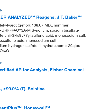
BAKER ANALYZED™ Reagens, J.T. Baker™
ekylvægt (g/mol): 138.07 MDL nummer:
UHFFFAOYSA-M Synonym: sodium bisulfate
unii-3kls9y77yj,sulfuric acid, monosodium salt,
,sulfuric acid, monosodium salt,
dium hydrogen sulfate-1-hydrate,acmc-20ajox
=O)=O
tified AR for Analysis, Fisher Chemical
, ≥99.0% (T), Solstice
agentPlus™, Honeywell™