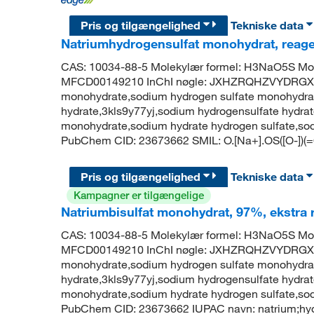
Pris og tilgængelighed
Tekniske data
Natriumhydrogensulfat monohydrat, reage
CAS: 10034-88-5 Molekylær formel: H3NaO5S Mol
MFCD00149210 InChI nøgle: JXHZRQHZVYDRGX-
monohydrate,sodium hydrogen sulfate monohydrate,
hydrate,3kls9y77yj,sodium hydrogensulfate hydrate
monohydrate,sodium hydrate hydrogen sulfate,so
PubChem CID: 23673662 SMIL: O.[Na+].OS([O-])(
Pris og tilgængelighed
Tekniske data
Kampagner er tilgængelige
Natriumbisulfat monohydrat, 97%, ekstra re
CAS: 10034-88-5 Molekylær formel: H3NaO5S Mol
MFCD00149210 InChI nøgle: JXHZRQHZVYDRGX-
monohydrate,sodium hydrogen sulfate monohydrate,
hydrate,3kls9y77yj,sodium hydrogensulfate hydrate
monohydrate,sodium hydrate hydrogen sulfate,so
PubChem CID: 23673662 IUPAC navn: natrium;hydr