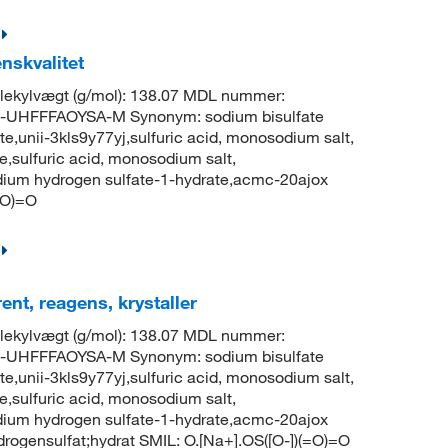
nskvalitet
ekylvægt (g/mol): 138.07 MDL nummer:
UHFFFAOYSA-M Synonym: sodium bisulfate
unii-3kls9y77yj,sulfuric acid, monosodium salt,
,sulfuric acid, monosodium salt,
dium hydrogen sulfate-1-hydrate,acmc-20ajox
=O)=O
nt, reagens, krystaller
ekylvægt (g/mol): 138.07 MDL nummer:
UHFFFAOYSA-M Synonym: sodium bisulfate
unii-3kls9y77yj,sulfuric acid, monosodium salt,
,sulfuric acid, monosodium salt,
dium hydrogen sulfate-1-hydrate,acmc-20ajox
ogensulfat;hydrat SMIL: O.[Na+].OS([O-])(=O)=O