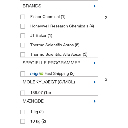
BRANDS
(1)
Fisher Chemical
2
(4)
Honeywell Research Chemicals
(1)
JT Baker
(6)
Thermo Scientific Acros
(3)
Thermo Scientific Alfa Aesar
SPECIELLE PROGRAMMER
(2)
Fast Shipping
3
MOLEKYLVÆGT (G/MOL)
(15)
138.07
MÆNGDE
(2)
1 kg
(2)
10 kg