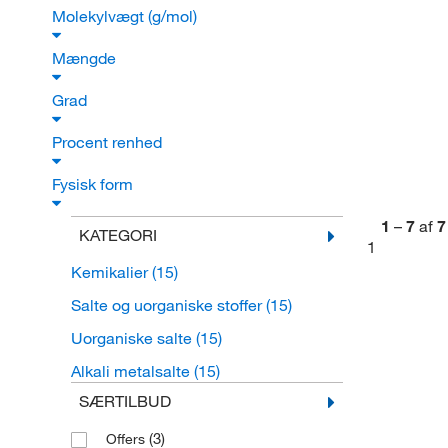
Molekylvægt (g/mol)
Mængde
Grad
Procent renhed
Fysisk form
1
–
7
af
7
KATEGORI
1
Kemikalier
(15)
Salte og uorganiske stoffer
(15)
Uorganiske salte
(15)
Alkali metalsalte
(15)
SÆRTILBUD
(3)
Offers