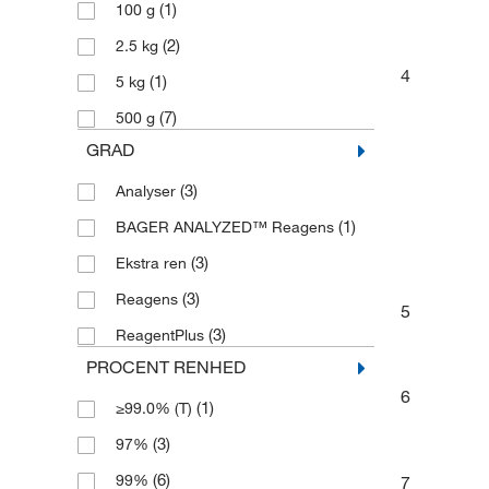
(1)
100 g
(2)
2.5 kg
4
(1)
5 kg
(7)
500 g
GRAD
(3)
Analyser
(1)
BAGER ANALYZED™ Reagens
(3)
Ekstra ren
(3)
Reagens
5
(3)
ReagentPlus
PROCENT RENHED
6
(1)
≥99.0% (T)
(3)
97%
(6)
99%
7