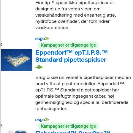
Finntip™ specifikke pipettespidser er
designet ud fra vores viden om
væskehåndtering med ensartet glatte,
hydrofobe overflader, der forhindrer
væskeretention.
4
Kampagner er tilgængelige
Eppendorf™ epT.I.P.S.™
Standard pipettespidser
Brug disse universelle pipettespidser med en
bred vifte af pipettemodeller. Eppendorf™
epT.I.P.S.™ Standard pipettespidser har
optimale befugtningsegenskaber, høj
gennemsigtighed og specielle, certificerede
renhedsgrader.
5
Kampagner er tilgængelige