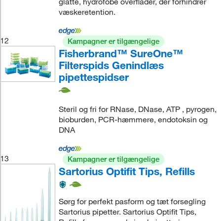
glatte, hydrofobe overflader, der forhindrer
væskeretention.
12
Kampagner er tilgængelige
Fisherbrand™ SureOne™
Filterspids Genindlæs
pipettespidser
Steril og fri for RNase, DNase, ATP , pyrogen,
bioburden, PCR-hæmmere, endotoksin og
DNA
13
Kampagner er tilgængelige
Sartorius Optifit Tips, Refills
Sørg for perfekt pasform og tæt forsegling
Sartorius pipetter. Sartorius Optifit Tips,