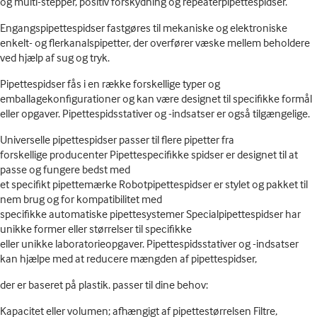
og multi-stepper, positiv forskydning og repeaterpipettespidser.
Engangspipettespidser fastgøres til mekaniske og elektroniske
enkelt- og flerkanalspipetter, der overfører væske mellem beholdere
ved hjælp af sug og tryk.
Pipettespidser fås i en række forskellige typer og
emballagekonfigurationer og kan være designet til specifikke formål
eller opgaver. Pipettespidsstativer og -indsatser er også tilgængelige.
Universelle pipettespidser passer til flere pipetter fra
forskellige producenter Pipettespecifikke spidser er designet til at
passe og fungere bedst med
et specifikt pipettemærke Robotpipettespidser er stylet og pakket til
nem brug og for kompatibilitet med
specifikke automatiske pipettesystemer Specialpipettespidser har
unikke former eller størrelser til specifikke
eller unikke laboratorieopgaver. Pipettespidsstativer og -indsatser
kan hjælpe med at reducere mængden af pipettespidser,
der er baseret på plastik. passer til dine behov:
Kapacitet eller volumen; afhængigt af pipettestørrelsen Filtre,