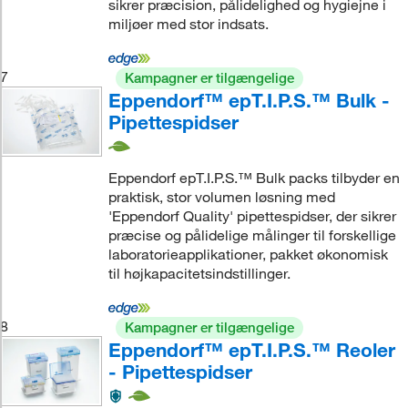
sikrer præcision, pålidelighed og hygiejne i
miljøer med stor indsats.
7
Kampagner er tilgængelige
Eppendorf™ epT.I.P.S.™ Bulk -
Pipettespidser
Eppendorf epT.I.P.S.™ Bulk packs tilbyder en
praktisk, stor volumen løsning med
'Eppendorf Quality' pipettespidser, der sikrer
præcise og pålidelige målinger til forskellige
laboratorieapplikationer, pakket økonomisk
til højkapacitetsindstillinger.
8
Kampagner er tilgængelige
Eppendorf™ epT.I.P.S.™ Reoler
- Pipettespidser