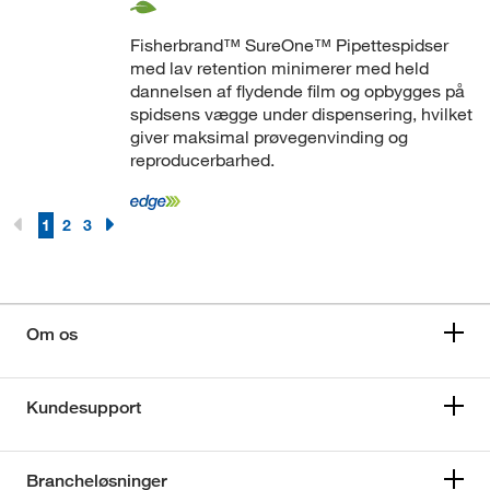
Fisherbrand™ SureOne™ Pipettespidser
med lav retention minimerer med held
dannelsen af flydende film og opbygges på
spidsens vægge under dispensering, hvilket
giver maksimal prøvegenvinding og
reproducerbarhed.
1
2
3
Om os
Kundesupport
Brancheløsninger