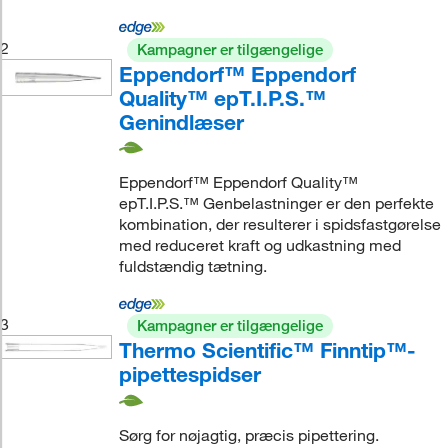
2
Kampagner er tilgængelige
Eppendorf™ Eppendorf
Quality™ epT.I.P.S.™
Genindlæser
Eppendorf™ Eppendorf Quality™
epT.I.P.S.™ Genbelastninger er den perfekte
kombination, der resulterer i spidsfastgørelse
med reduceret kraft og udkastning med
fuldstændig tætning.
3
Kampagner er tilgængelige
Thermo Scientific™ Finntip™-
pipettespidser
Sørg for nøjagtig, præcis pipettering.