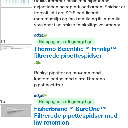
Refills fremmer maksimal pipettering
nøjagtighed og reproducerbarhed. Spidser er
fremstillet i en ISO 8 certificeret
renrumsmiljø og fås i sterile og ikke-sterile
versioner i en række forskellige volumener.
14
Kampagner er tilgængelige
Thermo Scientific™ Finntip™
filtrerede pipettespidser
Beskyt pipetter og prøverne mod
kontaminering med disse filtrerede
pipettespidser.
15
Kampagner er tilgængelige
Fisherbrand™ SureOne™
Filtrerede pipettespidser med
lav retention