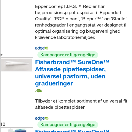
Eppendorf epT.I.P.S.™ Reoler har
højpræcisionspipettespidser i 'Eppendorf
Quality', 'PCR clean', 'Biopur™ ' og 'Sterile'
renhedsgrader i engangsstativer designet til
optimal organisering og brugervenlighed i
krævende laboratoriemiljøer.
9
Kampagner er tilgængelige
Fisherbrand™ SureOne™
Affasede pipettespidser,
universel pasform, uden
gradueringer
Tilbyder et komplet sortiment af universal fit
affasede pipettespidser
10
Kampagner er tilgængelige
Fisherbrand™ SureOne™