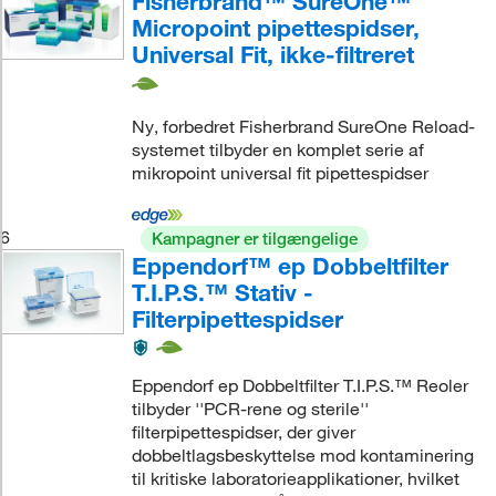
Fisherbrand™ SureOne™
Micropoint pipettespidser,
Universal Fit, ikke-filtreret
Ny, forbedret Fisherbrand SureOne Reload-
systemet tilbyder en komplet serie af
mikropoint universal fit pipettespidser
6
Kampagner er tilgængelige
Eppendorf™ ep Dobbeltfilter
T.I.P.S.™ Stativ -
Filterpipettespidser
Eppendorf ep Dobbeltfilter T.I.P.S.™ Reoler
tilbyder ''PCR-rene og sterile''
filterpipettespidser, der giver
dobbeltlagsbeskyttelse mod kontaminering
til kritiske laboratorieapplikationer, hvilket