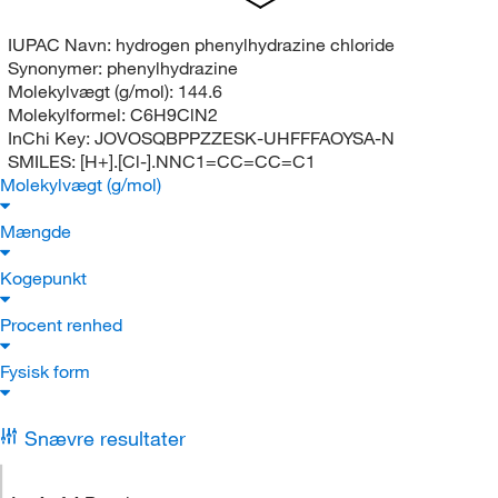
IUPAC Navn:
hydrogen phenylhydrazine chloride
Synonymer:
phenylhydrazine
Molekylvægt (g/mol):
144.6
Molekylformel:
C6H9ClN2
InChi Key:
JOVOSQBPPZZESK-UHFFFAOYSA-N
SMILES:
[H+].[Cl-].NNC1=CC=CC=C1
Molekylvægt (g/mol)
Mængde
Kogepunkt
Procent renhed
Fysisk form
Snævre resultater