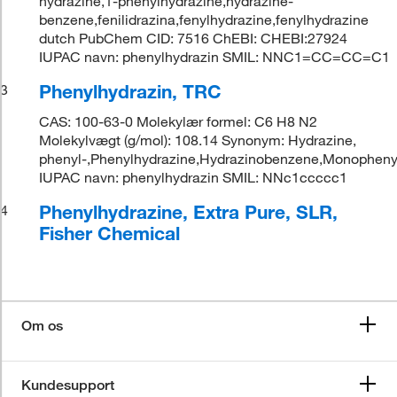
hydrazine,1-phenylhydrazine,hydrazine-
benzene,fenilidrazina,fenylhydrazine,fenylhydrazine
dutch PubChem CID: 7516 ChEBI: CHEBI:27924
IUPAC navn: phenylhydrazin SMIL: NNC1=CC=CC=C1
Phenylhydrazin, TRC
3
CAS: 100-63-0 Molekylær formel: C6 H8 N2
Molekylvægt (g/mol): 108.14 Synonym: Hydrazine,
phenyl-,Phenylhydrazine,Hydrazinobenzene,Monopheny
IUPAC navn: phenylhydrazin SMIL: NNc1ccccc1
Phenylhydrazine, Extra Pure, SLR,
4
Fisher Chemical
Om os
Kundesupport