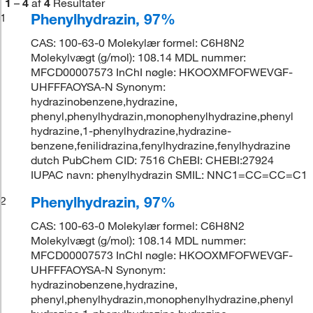
1
–
4
af
4
Resultater
Phenylhydrazin, 97%
1
CAS: 100-63-0 Molekylær formel: C6H8N2
Molekylvægt (g/mol): 108.14 MDL nummer:
MFCD00007573 InChI nøgle: HKOOXMFOFWEVGF-
UHFFFAOYSA-N Synonym:
hydrazinobenzene,hydrazine,
phenyl,phenylhydrazin,monophenylhydrazine,phenyl
hydrazine,1-phenylhydrazine,hydrazine-
benzene,fenilidrazina,fenylhydrazine,fenylhydrazine
dutch PubChem CID: 7516 ChEBI: CHEBI:27924
IUPAC navn: phenylhydrazin SMIL: NNC1=CC=CC=C1
Phenylhydrazin, 97%
2
CAS: 100-63-0 Molekylær formel: C6H8N2
Molekylvægt (g/mol): 108.14 MDL nummer:
MFCD00007573 InChI nøgle: HKOOXMFOFWEVGF-
UHFFFAOYSA-N Synonym:
hydrazinobenzene,hydrazine,
phenyl,phenylhydrazin,monophenylhydrazine,phenyl