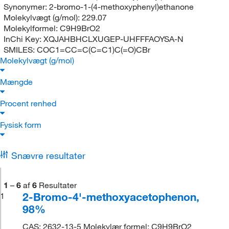
Synonymer:
2-bromo-1-(4-methoxyphenyl)ethanone
Molekylvægt (g/mol):
229.07
Molekylformel:
C9H9BrO2
InChi Key:
XQJAHBHCLXUGEP-UHFFFAOYSA-N
SMILES:
COC1=CC=C(C=C1)C(=O)CBr
Molekylvægt (g/mol)
Mængde
Procent renhed
Fysisk form
Snævre resultater
1
–
6
af
6
Resultater
2-Bromo-4'-methoxyacetophenon,
1
98%
CAS: 2632-13-5 Molekylær formel: C9H9BrO2