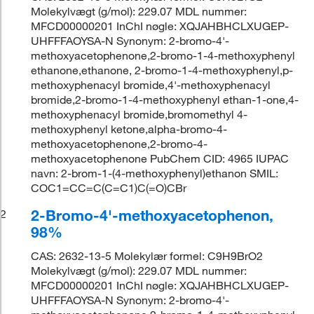
Molekylvægt (g/mol): 229.07 MDL nummer:
MFCD00000201 InChI nøgle: XQJAHBHCLXUGEP-
UHFFFAOYSA-N Synonym: 2-bromo-4'-
methoxyacetophenone,2-bromo-1-4-methoxyphenyl
ethanone,ethanone, 2-bromo-1-4-methoxyphenyl,p-
methoxyphenacyl bromide,4'-methoxyphenacyl
bromide,2-bromo-1-4-methoxyphenyl ethan-1-one,4-
methoxyphenacyl bromide,bromomethyl 4-
methoxyphenyl ketone,alpha-bromo-4-
methoxyacetophenone,2-bromo-4-
methoxyacetophenone PubChem CID: 4965 IUPAC
navn: 2-brom-1-(4-methoxyphenyl)ethanon SMIL:
COC1=CC=C(C=C1)C(=O)CBr
2-Bromo-4'-methoxyacetophenon,
2
98%
CAS: 2632-13-5 Molekylær formel: C9H9BrO2
Molekylvægt (g/mol): 229.07 MDL nummer:
MFCD00000201 InChI nøgle: XQJAHBHCLXUGEP-
UHFFFAOYSA-N Synonym: 2-bromo-4'-