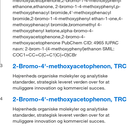
methoxyacetophenone,2-bromo-1-4-methoxyphenyl
ethanone,ethanone, 2-bromo-1-4-methoxyphenyl,p-
methoxyphenacyl bromide,4'-methoxyphenacyl
bromide,2-bromo-1-4-methoxyphenyl ethan-1-one,4-
methoxyphenacyl bromide,bromomethyl 4-
methoxyphenyl ketone,alpha-bromo-4-
methoxyacetophenone,2-bromo-4-
methoxyacetophenone PubChem CID: 4965 IUPAC
navn: 2-brom-1-(4-methoxyphenyl)ethanon SMIL:
COC1=CC=C(C=C1)C(=O)CBr
2-Bromo-4'-methoxyacetophenon, TRC
3
Højrenheds organiske molekyler og analytiske
standarder, strategisk leveret verden over for at
muliggøre innovation og kommerciel succes.
2-Bromo-4'-methoxyacetophenon, TRC
4
Højrenheds organiske molekyler og analytiske
standarder, strategisk leveret verden over for at
muliggøre innovation og kommerciel succes.