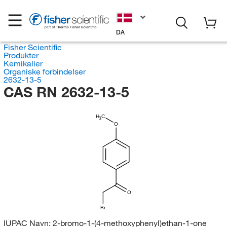
DA
Fisher Scientific
Produkter
Kemikalier
Organiske forbindelser
2632-13-5
CAS RN 2632-13-5
H
C
3
O
O
Br
IUPAC Navn:
2-bromo-1-(4-methoxyphenyl)ethan-1-one