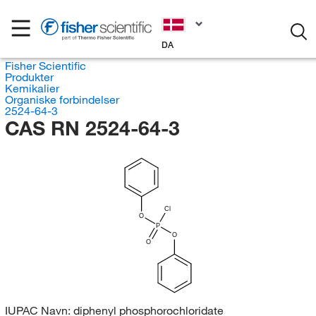
DA
Fisher Scientific
Produkter
Kemikalier
Organiske forbindelser
2524-64-3
CAS RN 2524-64-3
Cl
O
P
O
O
IUPAC Navn:
diphenyl phosphorochloridate