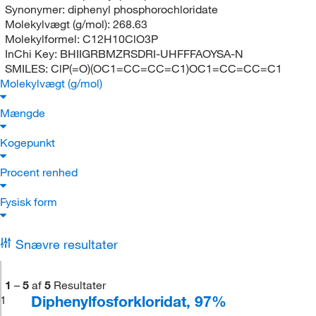
Synonymer:
diphenyl phosphorochloridate
Molekylvægt (g/mol):
268.63
Molekylformel:
C12H10ClO3P
InChi Key:
BHIIGRBMZRSDRI-UHFFFAOYSA-N
SMILES:
ClP(=O)(OC1=CC=CC=C1)OC1=CC=CC=C1
Molekylvægt (g/mol)
Mængde
Kogepunkt
Procent renhed
Fysisk form
Snævre resultater
1
–
5
af
5
Resultater
Diphenylfosforkloridat, 97%
1