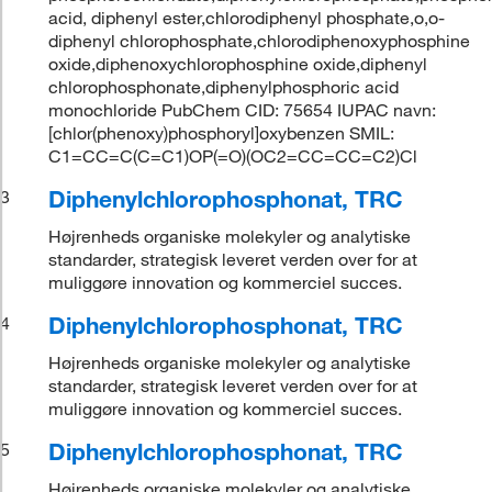
acid, diphenyl ester,chlorodiphenyl phosphate,o,o-
diphenyl chlorophosphate,chlorodiphenoxyphosphine
oxide,diphenoxychlorophosphine oxide,diphenyl
chlorophosphonate,diphenylphosphoric acid
monochloride PubChem CID: 75654 IUPAC navn:
[chlor(phenoxy)phosphoryl]oxybenzen SMIL:
C1=CC=C(C=C1)OP(=O)(OC2=CC=CC=C2)Cl
Diphenylchlorophosphonat, TRC
3
Højrenheds organiske molekyler og analytiske
standarder, strategisk leveret verden over for at
muliggøre innovation og kommerciel succes.
Diphenylchlorophosphonat, TRC
4
Højrenheds organiske molekyler og analytiske
standarder, strategisk leveret verden over for at
muliggøre innovation og kommerciel succes.
Diphenylchlorophosphonat, TRC
5
Højrenheds organiske molekyler og analytiske