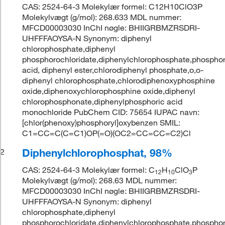
CAS: 2524-64-3 Molekylær formel: C12H10ClO3P
Molekylvægt (g/mol): 268.633 MDL nummer:
MFCD00003030 InChI nøgle: BHIIGRBMZRSDRI-
UHFFFAOYSA-N Synonym: diphenyl
chlorophosphate,diphenyl
phosphorochloridate,diphenylchlorophosphate,phosphor
acid, diphenyl ester,chlorodiphenyl phosphate,o,o-
diphenyl chlorophosphate,chlorodiphenoxyphosphine
oxide,diphenoxychlorophosphine oxide,diphenyl
chlorophosphonate,diphenylphosphoric acid
monochloride PubChem CID: 75654 IUPAC navn:
[chlor(phenoxy)phosphoryl]oxybenzen SMIL:
C1=CC=C(C=C1)OP(=O)(OC2=CC=CC=C2)Cl
Diphenylchlorophosphat, 98%
2
CAS: 2524-64-3 Molekylær formel: C
H
ClO
P
12
10
3
Molekylvægt (g/mol): 268.63 MDL nummer:
MFCD00003030 InChI nøgle: BHIIGRBMZRSDRI-
UHFFFAOYSA-N Synonym: diphenyl
chlorophosphate,diphenyl
phosphorochloridate,diphenylchlorophosphate,phosphor