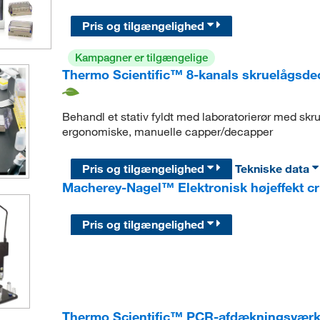
Pris og tilgængelighed
Kampagner er tilgængelige
Thermo Scientific™ 8-kanals skruelågsde
Behandl et stativ fyldt med laboratorierør med sk
ergonomiske, manuelle capper/decapper
Pris og tilgængelighed
Tekniske data
Macherey-Nagel™ Elektronisk højeffekt c
Pris og tilgængelighed
Thermo Scientific™ PCR-afdækningsværk