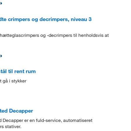
te crimpers og decrimpers, niveau 3
hætteglascrimpers og -decrimpers til henholdsvis at
ål til rent rum
 gå i stykker
ated Decapper
Decapper er en fuld-service, automatiseret
s stativer.