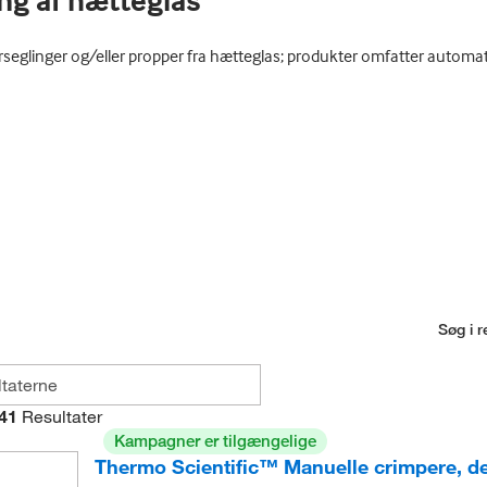
ng af hætteglas
g, forseglinger og/eller propper fra hætteglas; produkter omfatter auto
Søg i r
41
Resultater
Kampagner er tilgængelige
Thermo Scientific™ Manuelle crimpere, d