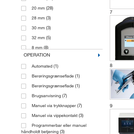
(1)
(28)
20 mm
7
(4)
Elektronisk krympetang
(3)
28 mm
(1)
Kasketåbnersæt
(3)
30 mm
(10)
Manuel Decrimper
(5)
32 mm
(4)
Manuel afkappetang
(8)
8 mm
OPERATION
(5)
Manuel afrenser
(11)
8
Manuel crimper
(1)
Automated
(2)
Manuel crimper (flip-off)
(1)
Berøringsgrænseflade
(9)
Manuel decapper
(1)
Berøringsgrænseflade
(1)
Manuel ergonomisk crimper
(7)
Brugsanvisning
(2)
Manuel ergonomisk decapper
9
(7)
Manuel via trykknapper
(10)
Manuel krimper
(3)
Manuel via vippekontakt
(1)
Opening Pliers
Programmerbar eller manuel
(3)
håndholdt betjening
(2)