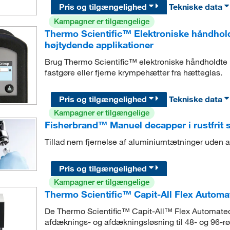
Pris og tilgængelighed
Tekniske data
Kampagner er tilgængelige
Thermo Scientific™ Elektroniske håndhold
højtydende applikationer
Brug Thermo Scientific™ elektroniske håndholdte 
fastgøre eller fjerne krympehætter fra hætteglas.
Pris og tilgængelighed
Tekniske data
Kampagner er tilgængelige
Fisherbrand™ Manuel decapper i rustfrit st
Tillad nem fjernelse af aluminiumtætninger uden at
Pris og tilgængelighed
Kampagner er tilgængelige
Thermo Scientific™ Capit-All Flex Autom
De Thermo Scientific™ Capit-All™ Flex Automated 
afdæknings- og afdækningsløsning til 48- og 96-rør