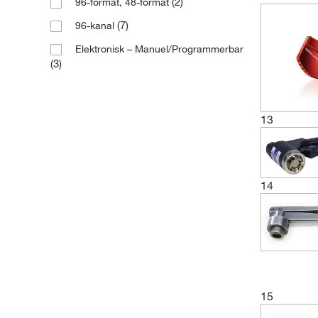
(2)
96-format, 48-format
(1)
Rør i Nunc-stil
(7)
96-kanal
(1)
Rør med 11 mm krympehætter
Elektronisk – Manuel/Programmerbar
(3)
(1)
Rør med 13 mm krympehætter
Rør med 20 mm aluminiumshætter
(1)
13
(1)
Rør med 20 mm krympehætter
(1)
Rør med 8 mm hætter
14
15