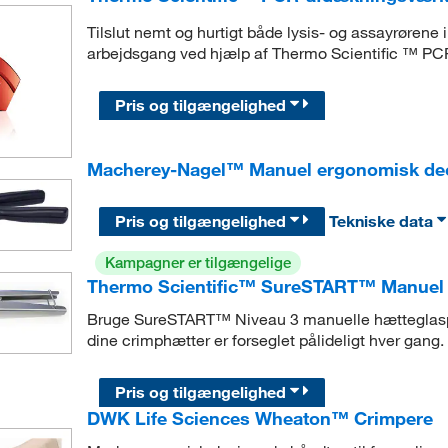
Tilslut nemt og hurtigt både lysis- og assayrøre
arbejdsgang ved hjælp af Thermo Scientific ™ PC
Pris og tilgængelighed
Macherey-Nagel™ Manuel ergonomisk de
Pris og tilgængelighed
Tekniske data
Kampagner er tilgængelige
Thermo Scientific™ SureSTART™ Manuel cr
Bruge SureSTART™ Niveau 3 manuelle hætteglaspre
dine crimphætter er forseglet pålideligt hver gang.
Pris og tilgængelighed
DWK Life Sciences Wheaton™ Crimpere