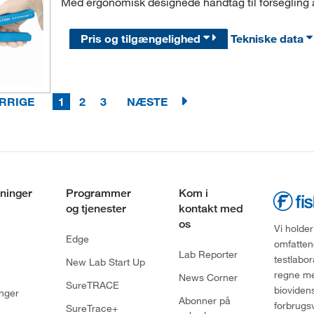
Med ergonomisk designede håndtag til forsegling 
Pris og tilgængelighed
Tekniske data
RRIGE
1
2
3
NÆSTE
ninger
Programmer
Kom i
og tjenester
kontakt med
os
Vi holder
Edge
omfatten
Lab Reporter
testlabo
New Lab Start Up
regne med
News Corner
SureTRACE
bioviden
nger
Abonner på
forbrugs
SureTrace+