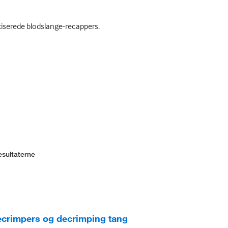
matiserede blodslange-recappers.
esultaterne
ecrimpers og decrimping tang