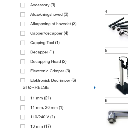
(3)
Accessory
4
(3)
Afdækningshoved
(3)
Afkappning af hovedet
(4)
Capper/decapper
(1)
Capping Tool
5
(1)
Decapper
(2)
Decapping Head
(3)
Electronic Crimper
(6)
Elektronisk Decrimper
STØRRELSE
(3)
Elektronisk afdækker
(21)
11 mm
(9)
Elektronisk crimper
6
(1)
11 mm, 20 mm
(2)
Elektronisk crimper (flip-off)
(1)
110/240 V
(2)
Elektronisk decapper
(17)
13 mm
Elektronisk højeffekt crimpeværktøj