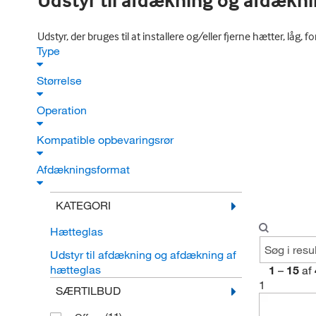
Udstyr til afdækning og afdækni
Udstyr, der bruges til at installere og/eller fjerne hætter, lå
Type
Størrelse
Operation
Kompatible opbevaringsrør
Afdækningsformat
KATEGORI
Hætteglas
Udstyr til afdækning og afdækning af
hætteglas
1
–
15
af
1
SÆRTILBUD