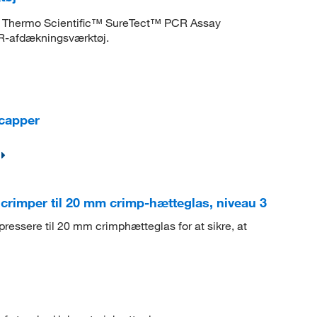
ne i Thermo Scientific™ SureTect™ PCR Assay
R-afdækningsværktøj.
capper
imper til 20 mm crimp-hætteglas, niveau 3
ssere til 20 mm crimphætteglas for at sikre, at