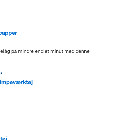
capper
ruelåg på mindre end et minut med denne
rimpeværktøj
tøj