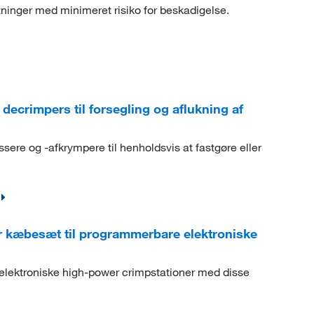
tninger med minimeret risiko for beskadigelse.
ecrimpers til forsegling og aflukning af
re og -afkrympere til henholdsvis at fastgøre eller
 kæbesæt til programmerbare elektroniske
lektroniske high-power crimpstationer med disse