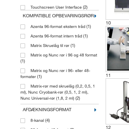
Stå
(2)
Touchscreen User Interface
(1)
Stand for Capper/Decapper
KOMPATIBLE OPBEVARINGSRØR
10
(1)
Azenta 96-format ekstern tråd
(1)
Azenta 96-format intern tråd
(1)
Matrix Skruelåg til rør
Matrix og Nunc rør i 96 og 48 format
(1)
Matrix og Nunc rør i 96- eller 48-
11
(1)
formater
Matrix-rør med skruelåg (0,2, 0,5, 1
ml), Nunc Cryobank-rør (0,5, 1, 2 ml),
(2)
Nunc Universal-rør (1,8, 2 ml)
(1)
Matrix-skruelågrør (0,2 ml)
AFDÆKNINGSFORMAT
(1)
Matrix-skruelågrør (0,5 ml)
(4)
8-kanal
(1)
Rør i Matrix-stil
12