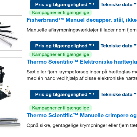
Pris og tilgængelighed
Tekniske data
Kampagner er tilgængelige
Fisherbrand™ Manuel decapper, stål, ikke
Manuelle afkrympningsværktøjer tillader nem fjern
Pris og tilgængelighed
Tekniske data
Kampagner er tilgængelige
Thermo Scientific™ Elektroniske hættegl
Sæt eller fjern krympeforseglinger på hætteglas m
med én hånd ved hjælp af disse elektroniske hætt
Pris og tilgængelighed
Tekniske data
Kampagner er tilgængelige
Thermo Scientific™ Manuelle crimpere og 
Opnå sikre, gentagelige krympninger eller fjern tæ