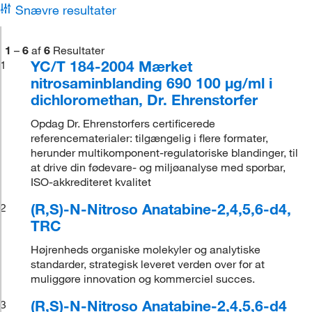
Snævre resultater
1
–
6
af
6
Resultater
YC/T 184-2004 Mærket
1
nitrosaminblanding 690 100 μg/ml i
dichloromethan, Dr. Ehrenstorfer
Opdag Dr. Ehrenstorfers certificerede
referencematerialer: tilgængelig i flere formater,
herunder multikomponent-regulatoriske blandinger, til
at drive din fødevare- og miljøanalyse med sporbar,
ISO-akkrediteret kvalitet
(R,S)-N-Nitroso Anatabine-2,4,5,6-d4,
2
TRC
Højrenheds organiske molekyler og analytiske
standarder, strategisk leveret verden over for at
muliggøre innovation og kommerciel succes.
(R,S)-N-Nitroso Anatabine-2,4,5,6-d4
3