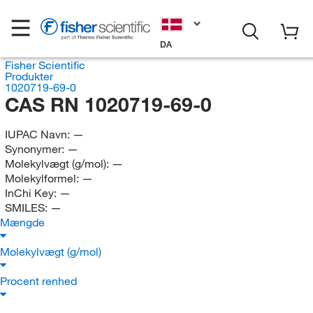
DA
Fisher Scientific
Produkter
1020719-69-0
CAS RN 1020719-69-0
IUPAC Navn:
—
Synonymer:
—
Molekylvægt (g/mol):
—
Molekylformel:
—
InChi Key:
—
SMILES:
—
Mængde
Molekylvægt (g/mol)
Procent renhed