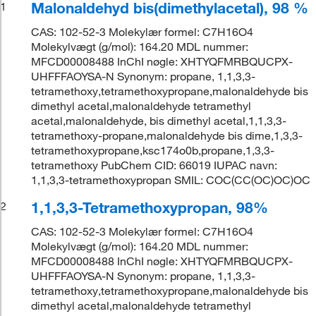
Malonaldehyd bis(dimethylacetal), 98 %
1
CAS: 102-52-3 Molekylær formel: C7H16O4
Molekylvægt (g/mol): 164.20 MDL nummer:
MFCD00008488 InChI nøgle: XHTYQFMRBQUCPX-
UHFFFAOYSA-N Synonym: propane, 1,1,3,3-
tetramethoxy,tetramethoxypropane,malonaldehyde bis
dimethyl acetal,malonaldehyde tetramethyl
acetal,malonaldehyde, bis dimethyl acetal,1,1,3,3-
tetramethoxy-propane,malonaldehyde bis dime,1,3,3-
tetramethoxypropane,ksc174o0b,propane,1,3,3-
tetramethoxy PubChem CID: 66019 IUPAC navn:
1,1,3,3-tetramethoxypropan SMIL: COC(CC(OC)OC)OC
1,1,3,3-Tetramethoxypropan, 98%
2
CAS: 102-52-3 Molekylær formel: C7H16O4
Molekylvægt (g/mol): 164.20 MDL nummer:
MFCD00008488 InChI nøgle: XHTYQFMRBQUCPX-
UHFFFAOYSA-N Synonym: propane, 1,1,3,3-
tetramethoxy,tetramethoxypropane,malonaldehyde bis
dimethyl acetal,malonaldehyde tetramethyl