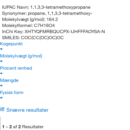
IUPAC Navn:
1,1,3,3-tetramethoxypropane
Synonymer:
propane, 1,1,3,3-tetramethoxy-
Molekylvægt (g/mol):
164.2
Molekylformel:
C7H16O4
InChi Key:
XHTYQFMRBQUCPX-UHFFFAOYSA-N
SMILES:
COC(CC(OC)OC)OC
Kogepunkt
Molekylvægt (g/mol)
Procent renhed
Mængde
Fysisk form
Snævre resultater
1
–
2
af
2
Resultater