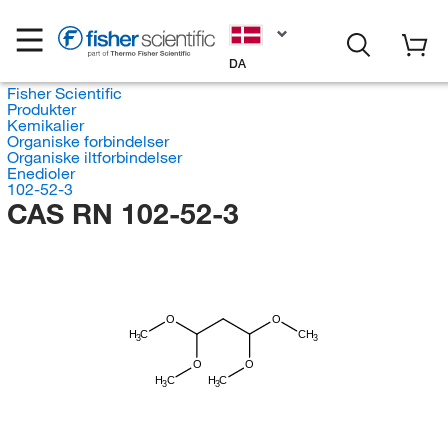
DA
Fisher Scientific
Produkter
Kemikalier
Organiske forbindelser
Organiske iltforbindelser
Enedioler
102-52-3
CAS RN 102-52-3
O
O
H
C
CH
3
3
O
O
H
H
C
C
3
3