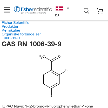
DA
Fisher Scientific
Produkter
Kemikalier
Organiske forbindelser
1006-39-9
CAS RN 1006-39-9
H
C
O
3
Br
F
IUPAC Navn:
1-(2-bromo-4-fluorophenyl)ethan-1-one