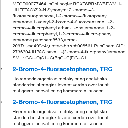
MFCD00077464 InChI nøgle: RCXFSBRMWBFWMH-
UHFFFAOYSA-N Synonym: 2'-bromo-4'-
fluoroacetophenone,1-2-bromo-4-fluorophenyl
ethanone,1-acetyl-2-bromo-4-fluorobenzene,1-2-
bromo-4-fluorophenyl ethan-1-one,ethanone, 1-2-
bromo-4-fluorophenyl,1-2-bromo-4-fluoro-phenyl
ethanone,pubchem8533,acmc-
2097rj,ksc499c4r,timtec-bb sbb006561 PubChem CID:
2736304 IUPAC navn: 1-(2-brom-4-fluorphenyl)ethanon
SMIL: CC(=O)C1=C(Br)C=C(F)C=C1
2-Bromo-4-fluoracetophenon, TRC
2
Højrenheds organiske molekyler og analytiske
standarder, strategisk leveret verden over for at
muliggøre innovation og kommerciel succes.
2-Bromo-4-fluoracetophenon, TRC
3
Højrenheds organiske molekyler og analytiske
standarder, strategisk leveret verden over for at
muliggøre innovation og kommerciel succes.