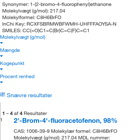
Synonymer:
1-(2-bromo-4-fluorophenyl)ethanone
Molekylvægt (g/mol):
217.04
Molekylformel:
C8H6BrFO
InChi Key:
RCXFSBRMWBFWMH-UHFFFAOYSA-N
SMILES:
CC(=O)C1=C(Br)C=C(F)C=C1
Molekylvægt (g/mol)
Mængde
Kogepunkt
Procent renhed
Snævre resultater
1
–
4
af
4
Resultater
2'-Brom-4'-fluoracetofenon, 98%
1
CAS: 1006-39-9 Molekylær formel: C8H6BrFO
Molekylvægt (g/mol): 217.04 MDL nummer: