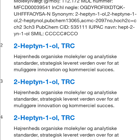
Molekylvægt (g/mol): 112.172 MDL nummer:
MFCD00039541 InChI nøgle: OGDYROFIIXDTQK-
UHFFFAOYSA-N Synonym: 2-heptyn-1-ol,2-heptyne-1-
ol,2-heptynol,pubchem13065,acmc-2097no,hoch2c=c
ch2 3ch3 PubChem CID: 535111 IUPAC navn: hept-2-
yn-1-ol SMIL: CCCCC#CCO
2-Heptyn-1-ol, TRC
2
Højrenheds organiske molekyler og analytiske
standarder, strategisk leveret verden over for at
muliggøre innovation og kommerciel succes.
2-Heptyn-1-ol, TRC
3
Højrenheds organiske molekyler og analytiske
standarder, strategisk leveret verden over for at
muliggøre innovation og kommerciel succes.
2-Heptyn-1-ol, TRC
4
Højrenheds organiske molekyler og analytiske
standarder, strategisk leveret verden over for at