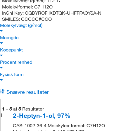
Molekylvægt (g/mol):
112.17
Molekylformel:
C7H12O
InChi Key:
OGDYROFIIXDTQK-UHFFFAOYSA-N
SMILES:
CCCCC#CCO
Molekylvægt (g/mol)
Mængde
Kogepunkt
Procent renhed
Fysisk form
Snævre resultater
1
–
5
af
5
Resultater
2-Heptyn-1-ol, 97%
1
CAS: 1002-36-4 Molekylær formel: C7H12O