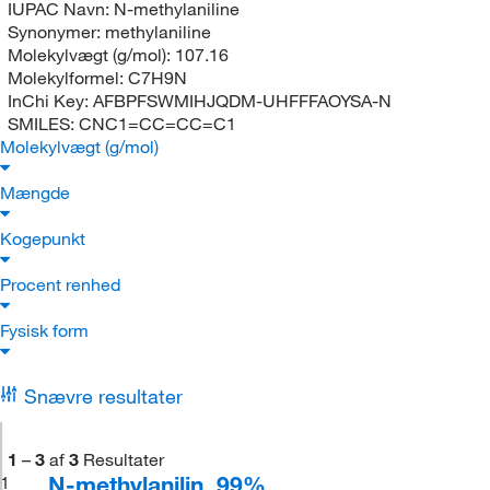
IUPAC Navn:
N-methylaniline
Synonymer:
methylaniline
Molekylvægt (g/mol):
107.16
Molekylformel:
C7H9N
InChi Key:
AFBPFSWMIHJQDM-UHFFFAOYSA-N
SMILES:
CNC1=CC=CC=C1
Molekylvægt (g/mol)
Mængde
Kogepunkt
Procent renhed
Fysisk form
Snævre resultater
1
–
3
af
3
Resultater
N-methylanilin, 99%
1