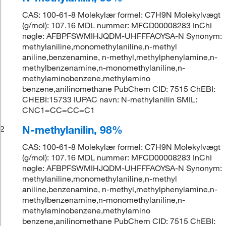
CAS: 100-61-8 Molekylær formel: C7H9N Molekylvægt
(g/mol): 107.16 MDL nummer: MFCD00008283 InChI
nøgle: AFBPFSWMIHJQDM-UHFFFAOYSA-N Synonym:
methylaniline,monomethylaniline,n-methyl
aniline,benzenamine, n-methyl,methylphenylamine,n-
methylbenzenamine,n-monomethylaniline,n-
methylaminobenzene,methylamino
benzene,anilinomethane PubChem CID: 7515 ChEBI:
CHEBI:15733 IUPAC navn: N-methylanilin SMIL:
CNC1=CC=CC=C1
N-methylanilin, 98%
2
CAS: 100-61-8 Molekylær formel: C7H9N Molekylvægt
(g/mol): 107.16 MDL nummer: MFCD00008283 InChI
nøgle: AFBPFSWMIHJQDM-UHFFFAOYSA-N Synonym:
methylaniline,monomethylaniline,n-methyl
aniline,benzenamine, n-methyl,methylphenylamine,n-
methylbenzenamine,n-monomethylaniline,n-
methylaminobenzene,methylamino
benzene,anilinomethane PubChem CID: 7515 ChEBI: