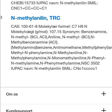
CHEBI:15733 IUPAC navn: N-methylanilin SMIL:
CNC1=CC=CC=C1
N-methylanilin, TRC
3
CAS: 100-61-8 Molekylær formel: C7 H9 N
Molekylvægt (g/mol): 107.15 Synonym: Benzenamine,
N-methyl- (9CI, ACI),Aniline, N-methyl- (8CI),N-
Methylbenzenamine (ACI),
(Methylamino)benzene,Anilinomethane,Methyl(phenyl)am
Methyl-N-phenylamine,N-Methylaniline,N-
Methylphenylamine,N-Monomethylaniline,N-Phenyl-
N-methylamine,N-Phenylmethylamine,NSC 3502
IUPAC navn: N-methylanilin SMIL: CNc1ccccc1
Om os
Kundesupport