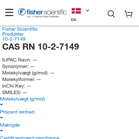
DA
Fisher Scientific
Produkter
10-2-7149
CAS RN 10-2-7149
IUPAC Navn:
—
Synonymer:
—
Molekylvægt (g/mol):
—
Molekylformel:
—
InChi Key:
—
SMILES:
—
Molekylvægt (g/mol)
Procent renhed
Mængde
Certificeringer/compliance