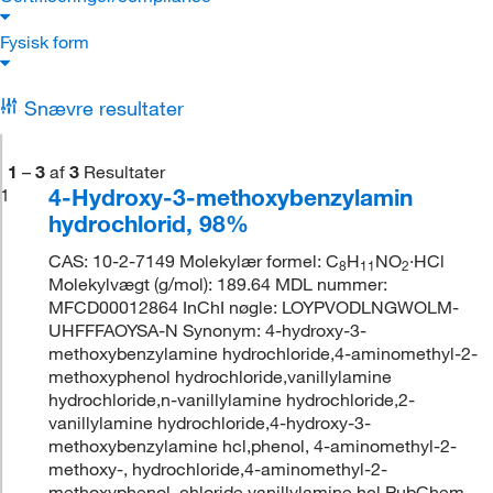
Fysisk form
Snævre resultater
1
–
3
af
3
Resultater
4-Hydroxy-3-methoxybenzylamin
1
hydrochlorid, 98%
CAS: 10-2-7149 Molekylær formel: C
H
NO
·HCl
8
11
2
Molekylvægt (g/mol): 189.64 MDL nummer:
MFCD00012864 InChI nøgle: LOYPVODLNGWOLM-
UHFFFAOYSA-N Synonym: 4-hydroxy-3-
methoxybenzylamine hydrochloride,4-aminomethyl-2-
methoxyphenol hydrochloride,vanillylamine
hydrochloride,n-vanillylamine hydrochloride,2-
vanillylamine hydrochloride,4-hydroxy-3-
methoxybenzylamine hcl,phenol, 4-aminomethyl-2-
methoxy-, hydrochloride,4-aminomethyl-2-
methoxyphenol, chloride,vanillylamine hcl PubChem