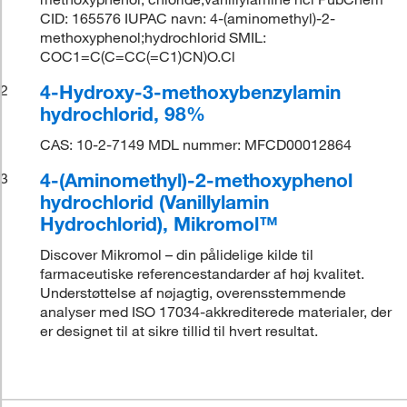
CID: 165576 IUPAC navn: 4-(aminomethyl)-2-
methoxyphenol;hydrochlorid SMIL:
COC1=C(C=CC(=C1)CN)O.Cl
4-Hydroxy-3-methoxybenzylamin
2
hydrochlorid, 98%
CAS: 10-2-7149 MDL nummer: MFCD00012864
4-(Aminomethyl)-2-methoxyphenol
3
hydrochlorid (Vanillylamin
Hydrochlorid), Mikromol™
Discover Mikromol – din pålidelige kilde til
farmaceutiske referencestandarder af høj kvalitet.
Understøttelse af nøjagtig, overensstemmende
analyser med ISO 17034-akkrediterede materialer, der
er designet til at sikre tillid til hvert resultat.