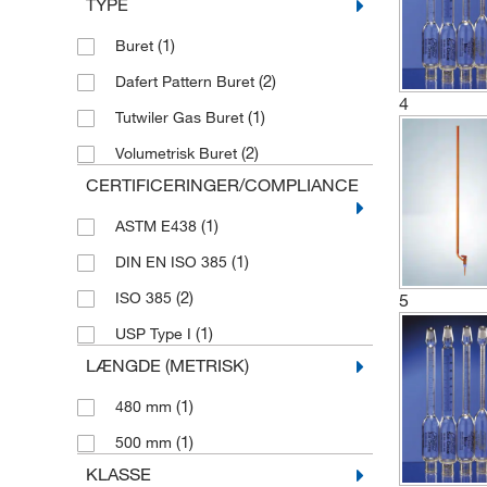
TYPE
(1)
Buret
(2)
Dafert Pattern Buret
4
(1)
Tutwiler Gas Buret
(2)
Volumetrisk Buret
CERTIFICERINGER/COMPLIANCE
(1)
ASTM E438
(1)
DIN EN ISO 385
(2)
ISO 385
5
(1)
USP Type I
LÆNGDE (METRISK)
(1)
480 mm
(1)
500 mm
KLASSE