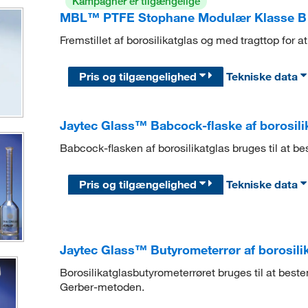
Kampagner er tilgængelige
MBL™ PTFE Stophane Modulær Klasse B 
Fremstillet af borosilikatglas og med tragttop for
Pris og tilgængelighed
Tekniske data
Jaytec Glass™ Babcock-flaske af borosili
Babcock-flasken af borosilikatglas bruges til at b
Pris og tilgængelighed
Tekniske data
Jaytec Glass™ Butyrometerrør af borosili
Borosilikatglasbutyrometerrøret bruges til at best
Gerber-metoden.