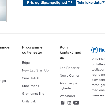
Pris og tilgængelighed
Tekniske data
ninger
Programmer
Kom i
og tjenester
kontakt med
os
Vi holder
Edge
omfatten
Lab Reporter
testlabo
New Lab Start Up
regne med
News Corner
SureTRACE
bioviden
nger
Abonner på
forbrugs
SureTrace+
nyheder
med enes
Grøn omstilling
være en 
Webinarer
Unity Lab