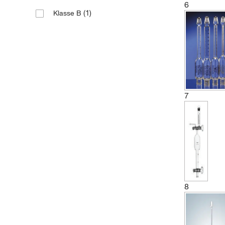
6
(1)
Klasse B
7
8