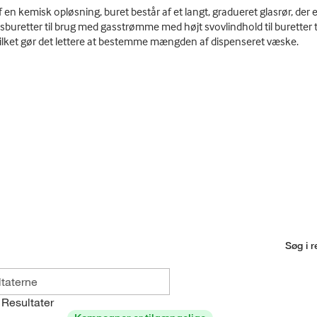
n kemisk opløsning, buret består af et langt, gradueret glasrør, der end
buretter til brug med gasstrømme med højt svovlindhold til buretter til
vilket gør det lettere at bestemme mængden af dispenseret væske.
Søg i r
Resultater