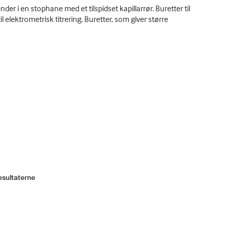
er i en stophane med et tilspidset kapillarrør. Buretter til
 elektrometrisk titrering. Buretter, som giver større
esultaterne