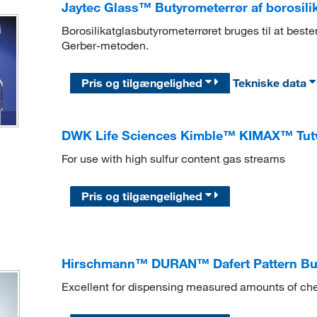
Jaytec Glass™ Butyrometerrør af borosili
Borosilikatglasbutyrometerrøret bruges til at best
Gerber-metoden.
Pris og tilgængelighed
Tekniske data
DWK Life Sciences Kimble™ KIMAX™ Tutwi
For use with high sulfur content gas streams
Pris og tilgængelighed
Hirschmann™ DURAN™ Dafert Pattern Bure
Excellent for dispensing measured amounts of chem