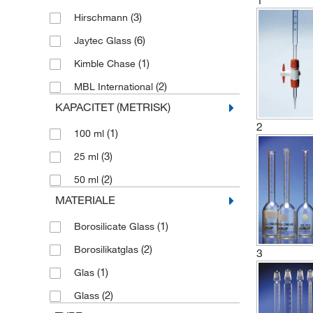
1
(3)
Hirschmann
(6)
Jaytec Glass
(1)
Kimble Chase
(2)
MBL International
KAPACITET (METRISK)
2
(1)
100 ml
(3)
25 ml
(2)
50 ml
MATERIALE
(1)
Borosilicate Glass
(2)
Borosilikatglas
3
(1)
Glas
(2)
Glass