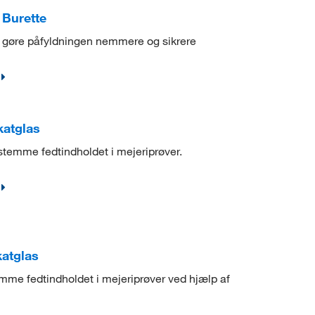
Burette
 at gøre påfyldningen nemmere og sikrere
katglas
estemme fedtindholdet i mejeriprøver.
katglas
emme fedtindholdet i mejeriprøver ved hjælp af