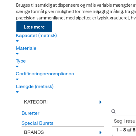
Bruges til samtidig at dispensere og måle variable mængder af e
særlige formål giver mulighed for mere nøjagtig måling, fra gas
præcision sammenlignet med pipetter, er typisk gradueret, h
Læs mere
Kapacitet (metrisk)
Materiale
Type
Certificeringer/compliance
Længde (metrisk)
KATEGORI
Buretter
Special Burets
1
–
8
af
8
BRANDS