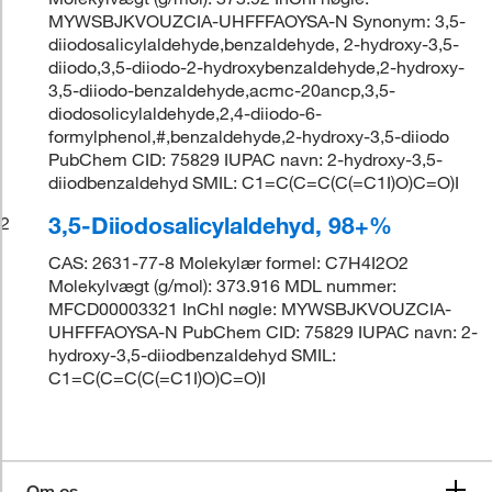
MYWSBJKVOUZCIA-UHFFFAOYSA-N Synonym: 3,5-
diiodosalicylaldehyde,benzaldehyde, 2-hydroxy-3,5-
diiodo,3,5-diiodo-2-hydroxybenzaldehyde,2-hydroxy-
3,5-diiodo-benzaldehyde,acmc-20ancp,3,5-
diodosolicylaldehyde,2,4-diiodo-6-
formylphenol,#,benzaldehyde,2-hydroxy-3,5-diiodo
PubChem CID: 75829 IUPAC navn: 2-hydroxy-3,5-
diiodbenzaldehyd SMIL: C1=C(C=C(C(=C1I)O)C=O)I
3,5-Diiodosalicylaldehyd, 98+%
2
CAS: 2631-77-8 Molekylær formel: C7H4I2O2
Molekylvægt (g/mol): 373.916 MDL nummer:
MFCD00003321 InChI nøgle: MYWSBJKVOUZCIA-
UHFFFAOYSA-N PubChem CID: 75829 IUPAC navn: 2-
hydroxy-3,5-diiodbenzaldehyd SMIL:
C1=C(C=C(C(=C1I)O)C=O)I
Om os