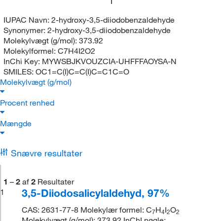
I
IUPAC Navn:
2-hydroxy-3,5-diiodobenzaldehyde
Synonymer:
2-hydroxy-3,5-diiodobenzaldehyde
Molekylvægt (g/mol):
373.92
Molekylformel:
C7H4I2O2
InChi Key:
MYWSBJKVOUZCIA-UHFFFAOYSA-N
SMILES:
OC1=C(I)C=C(I)C=C1C=O
Molekylvægt (g/mol)
Procent renhed
Mængde
Snævre resultater
1
–
2
af
2
Resultater
3,5-Diiodosalicylaldehyd, 97%
1
CAS: 2631-77-8 Molekylær formel: C
H
I
O
7
4
2
2
Molekylvægt (g/mol): 373.92 InChI nøgle: