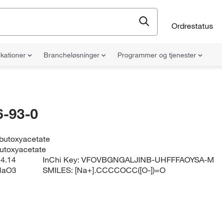
Ordrestatus
ikationer
Brancheløsninger
Programmer og tjenester
-93-0
butoxyacetate
utoxyacetate
4.14
InChi Key:
VFOVBGNGALJINB-UHFFFAOYSA-M
NaO3
SMILES:
[Na+].CCCCOCC([O-])=O