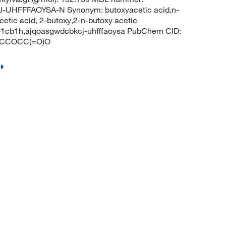
UHFFFAOYSA-N Synonym: butoxyacetic acid,n-
cetic acid, 2-butoxy,2-n-butoxy acetic
c-1cb1h,ajqoasgwdcbkcj-uhfffaoysa PubChem CID:
 CCCCOCC(=O)O