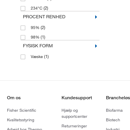
(2)
234°C
PROCENT RENHED
(2)
95%
(1)
98%
FYSISK FORM
(1)
Væske
Om os
Kundesupport
Brancheløs
Fisher Scientific
Hjælp og
Biofarma
supportcenter
Kvalitetsstyring
Biotech
Returneringer
Arbejd hos Thermo
Industri