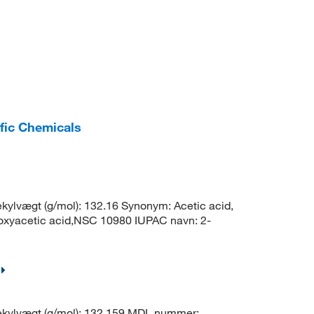
fic Chemicals
ylvægt (g/mol): 132.16 Synonym: Acetic acid,
yloxyacetic acid,NSC 10980 IUPAC navn: 2-
kylvægt (g/mol): 132.159 MDL nummer: