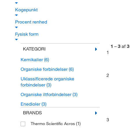
Kogepunkt
Procent renhed
Fysisk form
1
–
3
af
3
KATEGORI
1
Kemikalier
(6)
Organiske forbindelser
(6)
2
Uklassificerede organiske
forbindelser
(3)
Organiske iltforbindelser
(3)
Enedioler
(3)
BRANDS
3
(1)
Thermo Scientific Acros