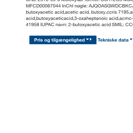
MFCD00067044 InChI nøgle: AJQOASGWDCBKCJ-
butoxyacetic acid,acetic acid, butoxy,ccris 7195,a
acid,butoxyaceticacid,3-oxaheptanoic acid,acm
41958 IUPAC navn: 2-butoxyacetic acid SMIL:
Pris og tilgængelighed
Tekniske data