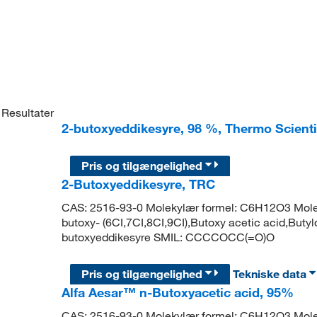
Resultater
2-butoxyeddikesyre, 98 %, Thermo Scienti
Pris og tilgængelighed
2-Butoxyeddikesyre, TRC
CAS: 2516-93-0 Molekylær formel: C6H12O3 Molek
butoxy- (6CI,7CI,8CI,9CI),Butoxy acetic acid,But
butoxyeddikesyre SMIL: CCCCOCC(=O)O
Pris og tilgængelighed
Tekniske data
Alfa Aesar™ n-Butoxyacetic acid, 95%
CAS: 2516-93-0 Molekylær formel: C6H12O3 Mole