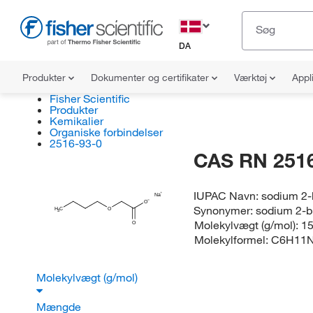
DA
Produkter
Dokumenter og certifikater
Værktøj
Appl
Fisher Scientific
Produkter
Kemikalier
Organiske forbindelser
2516-93-0
CAS RN 2516
IUPAC Navn:
sodium 2-
Na
O
Synonymer:
sodium 2-b
H
C
O
3
Molekylvægt (g/mol):
15
O
Molekylformel:
C6H11
Molekylvægt (g/mol)
Mængde