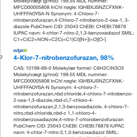
Molekylvægt (g/mol): 199.55 MDL nummer:
MFCD00005808 InChI nøgle: IGHBXJSNZCFXNK-
UHFFFAOYSA-N Synonym: 4-Chloro-7-
nitrobenzofurazan,4-Chloro-7-nitrobenzo-2-oxa-1, 3-
diazole PubChem CID: 25043 ChEBI: CHEBI:78878
IUPAC navn: 4-chlor-7-nitro-2,1,3-benzoxadiazol SMIL:
C1=C(C2=NON=C2C(=C1)Cl)[N+](=O)[O-]
4-Klor-7-nitrobenzofurazan, 98%
2
CAS: 10199-89-0 Molekylær formel: C6H2ClN3O3
Molekylvægt (g/mol): 199.55 MDL nummer:
MFCD00005808 InChI nøgle: IGHBXJSNZCFXNK-
UHFFFAOYSA-N Synonym: 4-chloro-7-
nitrobenzofurazan,nbd chloride,4-chloro-7-nitrobenzo-
2-oxa-1,3-diazole,nbd-cl,7-chloro-4-
nitrobenzofurazan,2,1,3-benzoxadiazole, 4-chloro-7-
nitro,nbd-chloride,nbd-c 1,1-chloro-4-
nitrobenzoxadiazole,4-nitro-7-chlorobenzofurazan
PubChem CID: 25043 ChEBI: CHEBI:78878 IUPAC
navn: 4-chlor-7-nitro-2,1,3-benzoxadiazol SMIL: