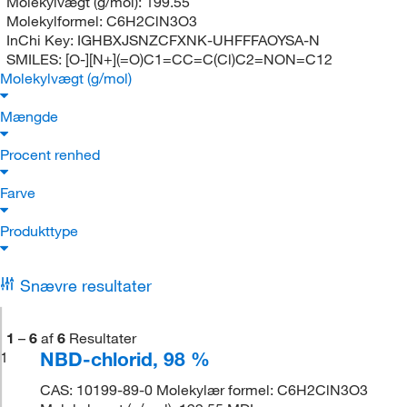
Molekylvægt (g/mol):
199.55
Molekylformel:
C6H2ClN3O3
InChi Key:
IGHBXJSNZCFXNK-UHFFFAOYSA-N
SMILES:
[O-][N+](=O)C1=CC=C(Cl)C2=NON=C12
Molekylvægt (g/mol)
Mængde
Procent renhed
Farve
Produkttype
Snævre resultater
1
–
6
af
6
Resultater
NBD-chlorid, 98 %
1
CAS: 10199-89-0 Molekylær formel: C6H2ClN3O3