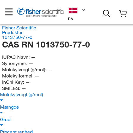
DA
Fisher Scientific
Produkter
1013750-77-0
CAS RN 1013750-77-0
IUPAC Navn:
—
Synonymer:
—
Molekylvægt (g/mol):
—
Molekylformel:
—
InChi Key:
—
SMILES:
—
Molekylvægt (g/mol)
Mængde
Grad
Procent renhed