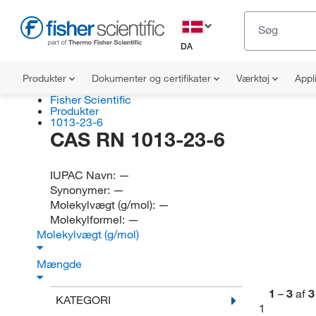
DA
Produkter
Dokumenter og certifikater
Værktøj
Appl
Fisher Scientific
Produkter
1013-23-6
CAS RN 1013-23-6
IUPAC Navn:
—
Synonymer:
—
Molekylvægt (g/mol):
—
Molekylformel:
—
Molekylvægt (g/mol)
Mængde
1
–
3
af
3
KATEGORI
1