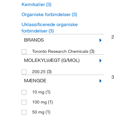
Kemikalier
(3)
Organiske forbindelser
(3)
Uklassificerede organiske
forbindelser
(3)
2
BRANDS
(3)
Toronto Research Chemicals
MOLEKYLVÆGT (G/MOL)
(3)
200.25
3
MÆNGDE
(1)
10 mg
(1)
100 mg
(1)
50 mg