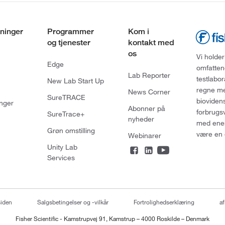
ninger
Programmer
Kom i
og tjenester
kontakt med
os
Vi holder
Edge
omfatten
Lab Reporter
testlabo
New Lab Start Up
regne med
News Corner
SureTRACE
bioviden
nger
Abonner på
forbrugs
SureTrace+
nyheder
med enes
Grøn omstilling
være en 
Webinarer
Unity Lab
Services
siden
Salgsbetingelser og -vilkår
Fortrolighedserklæring
af
Fisher Scientific - Kamstrupvej 91, Kamstrup – 4000 Roskilde – Denmark