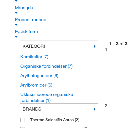
Mængde
Procent renhed
Fysisk form
1
–
3
af
3
KATEGORI
1
Kemikalier
(7)
Organiske forbindelser
(7)
Arylhalogenider
(6)
Arylbromider
(6)
Uklassificerede organiske
forbindelser
(1)
2
BRANDS
(3)
Thermo Scientific Acros