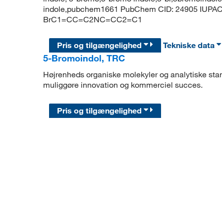
indole,pubchem1661 PubChem CID: 24905 IUPAC 
BrC1=CC=C2NC=CC2=C1
Pris og tilgængelighed
Tekniske data
5-Bromoindol, TRC
Højrenheds organiske molekyler og analytiske stand
muliggøre innovation og kommerciel succes.
Pris og tilgængelighed