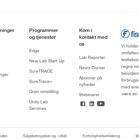
ninger
Programmer
Kom i
og tjenester
kontakt med
os
Vi holder
Edge
omfatten
Lab Reporter
testlabo
New Lab Start Up
regne med
News Corner
SureTRACE
bioviden
nger
Abonner på
forbrugs
SureTrace+
nyheder
med enes
Grøn omstilling
være en 
Webinarer
Unity Lab
Services
siden
Salgsbetingelser og -vilkår
Fortrolighedserklæring
af