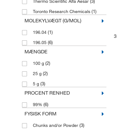
(3)
Thermo Scientific Alfa Aesar
(1)
Toronto Research Chemicals
MOLEKYLVÆGT (G/MOL)
(1)
196.04
3
(6)
196.05
MÆNGDE
(2)
100 g
(2)
25 g
(3)
5 g
PROCENT RENHED
(6)
99%
FYSISK FORM
(3)
Chunks and/or Powder