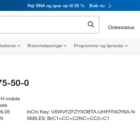
Fejr RNA og spar op til 35 %
Køb nu
Ordrestatus
ikationer
Brancheløsninger
Programmer og tjenester
75-50-0
H-indole
ole
6.05
InChi Key:
VXWVFZFZYXOBTA-UHFFFAOYSA-N
N
SMILES:
BrC1=CC=C2NC=CC2=C1