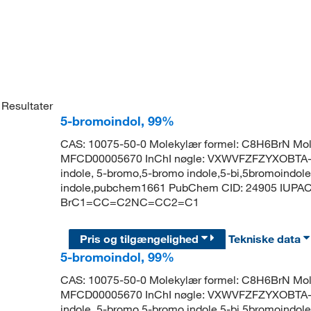
Resultater
5-bromoindol, 99%
CAS: 10075-50-0 Molekylær formel: C8H6BrN Mol
MFCD00005670 InChI nøgle: VXWVFZFZYXOBTA-
indole, 5-bromo,5-bromo indole,5-bi,5bromoindol
indole,pubchem1661 PubChem CID: 24905 IUPAC 
BrC1=CC=C2NC=CC2=C1
Pris og tilgængelighed
Tekniske data
5-bromoindol, 99%
CAS: 10075-50-0 Molekylær formel: C8H6BrN Mol
MFCD00005670 InChI nøgle: VXWVFZFZYXOBTA-
indole, 5-bromo,5-bromo indole,5-bi,5bromoindol