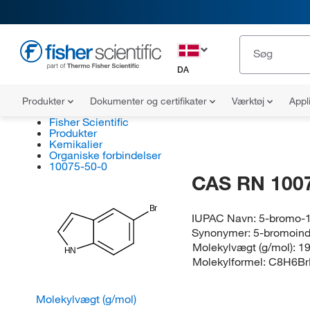
DA
Produkter
Dokumenter og certifikater
Værktøj
Appl
Fisher Scientific
Produkter
Kemikalier
Organiske forbindelser
10075-50-0
CAS RN 100
Br
IUPAC Navn:
5-bromo-1
Synonymer:
5-bromoind
Molekylvægt (g/mol):
19
HN
Molekylformel:
C8H6Br
Molekylvægt (g/mol)