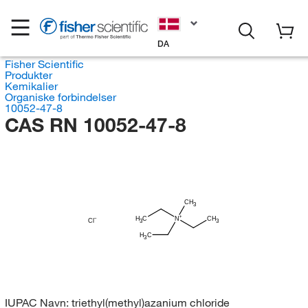
DA
Fisher Scientific
Produkter
Kemikalier
Organiske forbindelser
10052-47-8
CAS RN 10052-47-8
CH
3
H
C
N
CH
Cl
3
3
H
C
3
IUPAC Navn:
triethyl(methyl)azanium chloride