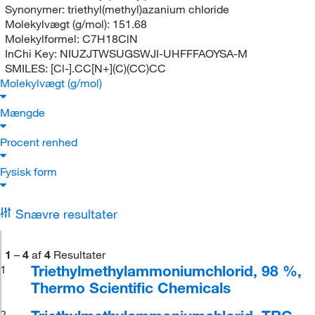
Synonymer:
triethyl(methyl)azanium chloride
Molekylvægt (g/mol):
151.68
Molekylformel:
C7H18ClN
InChi Key:
NIUZJTWSUGSWJI-UHFFFAOYSA-M
SMILES:
[Cl-].CC[N+](C)(CC)CC
Molekylvægt (g/mol)
Mængde
Procent renhed
Fysisk form
Snævre resultater
1
–
4
af
4
Resultater
Triethylmethylammoniumchlorid, 98 %,
1
Thermo Scientific Chemicals
2