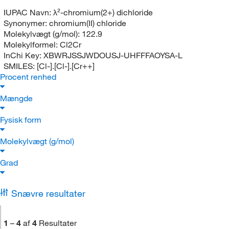
IUPAC Navn:
λ²-chromium(2+) dichloride
Synonymer:
chromium(II) chloride
Molekylvægt (g/mol):
122.9
Molekylformel:
Cl2Cr
InChi Key:
XBWRJSSJWDOUSJ-UHFFFAOYSA-L
SMILES:
[Cl-].[Cl-].[Cr++]
Procent renhed
Mængde
Fysisk form
Molekylvægt (g/mol)
Grad
Snævre resultater
1
–
4
af
4
Resultater