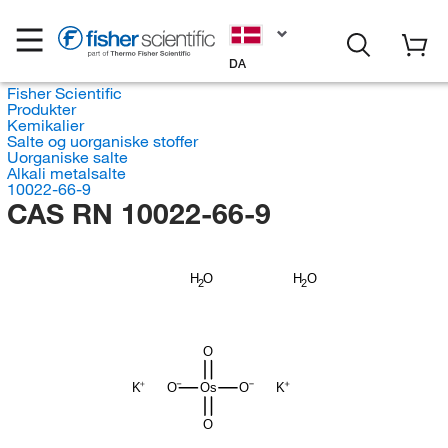
DA
Fisher Scientific
Produkter
Kemikalier
Salte og uorganiske stoffer
Uorganiske salte
Alkali metalsalte
10022-66-9
CAS RN 10022-66-9
H
H
O
O
2
2
O
K
O
Os
O
K
O