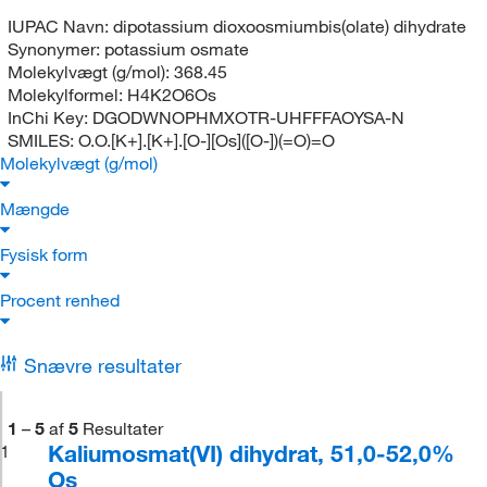
IUPAC Navn:
dipotassium dioxoosmiumbis(olate) dihydrate
Synonymer:
potassium osmate
Molekylvægt (g/mol):
368.45
Molekylformel:
H4K2O6Os
InChi Key:
DGODWNOPHMXOTR-UHFFFAOYSA-N
SMILES:
O.O.[K+].[K+].[O-][Os]([O-])(=O)=O
Molekylvægt (g/mol)
Mængde
Fysisk form
Procent renhed
Snævre resultater
1
–
5
af
5
Resultater
Kaliumosmat(VI) dihydrat, 51,0-52,0%
1
Os