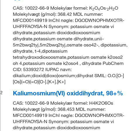
CAS: 10022-66-9 Molekylær formel: K
O
Os·
H
O
2
4
2
2
Molekylvægt (g/mol): 368.42 MDL nummer:
MFCD00149919 InChI nøgle: DGODWNOPHMXOTR-
UHFFFAOYSA-N Synonym: potassium osmate vi
dihydrate,potassium dioxidodioxoosmium
dihydrate,potassium osmate dihydrate,unii-
5m2bwq2tyj,5m2bwq2tyj,osmate oso42-, dipotassium,
dihydrate, t-4,dipotassium
tetrahydroxodioxoosmate,potassium osmate k2oso2
oh 4,potassium osmate k2oso4 , dihydrate PubChem
CID: 53393272 IUPAC navn:
dikalium;dioxid(dioxo)osmium;dihydrat SMIL: O.O.[O-]
[Os](=O)(=O)[O-].[K+].[K+]
Kaliumosmium(VI) oxiddihydrat, 98+%
2
CAS: 10022-66-9 Molekylær formel: H4K2O6Os
Molekylvægt (g/mol): 368.453 MDL nummer:
MFCD00149919 InChI nøgle: DGODWNOPHMXOTR-
UHFFFAOYSA-N Synonym: potassium osmate vi
dihydrate,potassium dioxidodioxoosmium