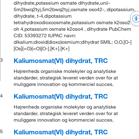
dihydrate,potassium osmate dihydrate,unii-
5m2bwq2tyj,5m2bwq2tyj,osmate oso42-, dipotassium,
dihydrate, t-4,dipotassium
tetrahydroxodioxoosmate,potassium osmate k2oso2
oh 4,potassium osmate k2oso4 , dihydrate PubChem
CID: 53393272 IUPAC navn:
dikalium;dioxid(dioxo)osmium;dihydrat SMIL: O.O.[O-]
[Os](=O)(=O)[O-].[K+].[K+]
Kaliumosmat(VI) dihydrat, TRC
3
Højrenheds organiske molekyler og analytiske
standarder, strategisk leveret verden over for at
muliggøre innovation og kommerciel succes.
Kaliumosmat(VI) dihydrat, TRC
4
Højrenheds organiske molekyler og analytiske
standarder, strategisk leveret verden over for at
muliggøre innovation og kommerciel succes.
Kaliumosmat(VI) dihydrat, TRC
5