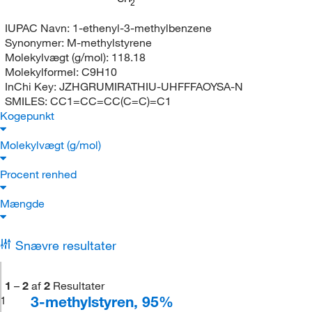
2
IUPAC Navn:
1-ethenyl-3-methylbenzene
Synonymer:
M-methylstyrene
Molekylvægt (g/mol):
118.18
Molekylformel:
C9H10
InChi Key:
JZHGRUMIRATHIU-UHFFFAOYSA-N
SMILES:
CC1=CC=CC(C=C)=C1
Kogepunkt
Molekylvægt (g/mol)
Procent renhed
Mængde
Snævre resultater
1
–
2
af
2
Resultater
3-methylstyren, 95%
1