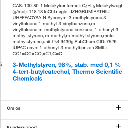
CAS: 100-80-1 Molekylær formel: C
H
Molekylvægt
9
10
(g/mol): 118.18 InChI nøgle: JZHGRUMIRATHIU-
UHFFFAOYSA-N Synonym: 3-methylstyrene,3-
vinyltoluene,1-methyl-3-vinylbenzene,m-
vinyltoluene,m-methylstyrene,benzene, 1-ethenyl-3-
methyl,styrene, m-methyl,m-methyl styrene,meta-
methylstyrene,unii-ffk4i9430g PubChem CID: 7529
IUPAC navn: 1-ethenyl-3-methylbenzen SMIL:
CC1=CC=CC(=C1)C=C
3-Methylstyren, 98%, stab. med 0,1 %
2
4-tert-butylcatechol, Thermo Scientific
Chemicals
Om os
Kundesupport