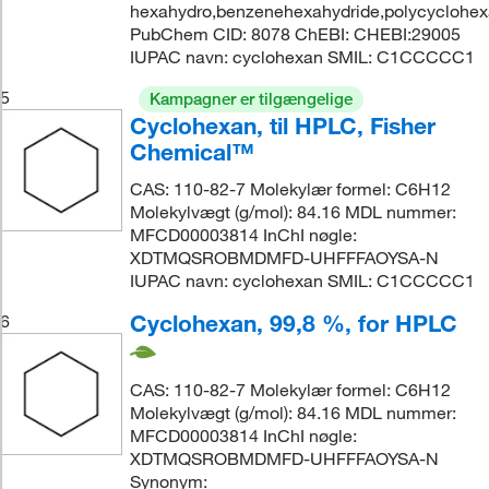
hexahydro,benzenehexahydride,polycyclohe
PubChem CID: 8078 ChEBI: CHEBI:29005
IUPAC navn: cyclohexan SMIL: C1CCCCC1
5
Kampagner er tilgængelige
Cyclohexan, til HPLC, Fisher
Chemical™
CAS: 110-82-7 Molekylær formel: C6H12
Molekylvægt (g/mol): 84.16 MDL nummer:
MFCD00003814 InChI nøgle:
XDTMQSROBMDMFD-UHFFFAOYSA-N
IUPAC navn: cyclohexan SMIL: C1CCCCC1
Cyclohexan, 99,8 %, for HPLC
6
CAS: 110-82-7 Molekylær formel: C6H12
Molekylvægt (g/mol): 84.16 MDL nummer:
MFCD00003814 InChI nøgle:
XDTMQSROBMDMFD-UHFFFAOYSA-N
Synonym: