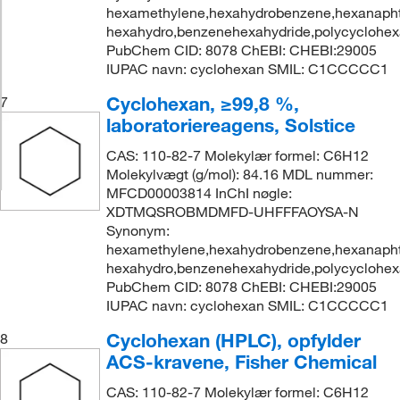
hexamethylene,hexahydrobenzene,hexanapht
hexahydro,benzenehexahydride,polycyclohe
PubChem CID: 8078 ChEBI: CHEBI:29005
IUPAC navn: cyclohexan SMIL: C1CCCCC1
Cyclohexan, ≥99,8 %,
7
laboratoriereagens, Solstice
CAS: 110-82-7 Molekylær formel: C6H12
Molekylvægt (g/mol): 84.16 MDL nummer:
MFCD00003814 InChI nøgle:
XDTMQSROBMDMFD-UHFFFAOYSA-N
Synonym:
hexamethylene,hexahydrobenzene,hexanapht
hexahydro,benzenehexahydride,polycyclohe
PubChem CID: 8078 ChEBI: CHEBI:29005
IUPAC navn: cyclohexan SMIL: C1CCCCC1
Cyclohexan (HPLC), opfylder
8
ACS-kravene, Fisher Chemical
CAS: 110-82-7 Molekylær formel: C6H12