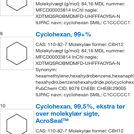
Molekylvægt (g/mol): 84.16 MDL nummer:
MFCD00003814 InChI nøgle:
XDTMQSROBMDMFD-UHFFFAOYSA-N
IUPAC navn: cyclohexan SMIL: C1CCCCC1
Cyclohexan, 99+%
9
CAS: 110-82-7 Molekylær formel: C6H12
Molekylvægt (g/mol): 84.16 MDL nummer:
MFCD00003814 InChI nøgle:
XDTMQSROBMDMFD-UHFFFAOYSA-N
Synonym:
hexamethylene,hexahydrobenzene,hexanapht
hexahydro,benzenehexahydride,polycyclohe
PubChem CID: 8078 ChEBI: CHEBI:29005
IUPAC navn: cyclohexan SMIL: C1CCCCC1
Cyclohexan, 99,5%, ekstra tør
10
over molekylær sigte,
AcroSeal™
CAS: 110-82-7 Molekylær formel: C6H12