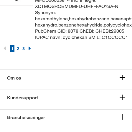
XDTMQSROBMDMFD-UHFFFAOYSA-N
Synonym:
hexamethylene,hexahydrobenzene,hexanapht
hexahydro,benzenehexahydride,polycyclohe
PubChem CID: 8078 ChEBI: CHEBI:29005
IUPAC navn: cyclohexan SMIL: C1CCCCC1
1
2
3
Om os
Kundesupport
Brancheløsninger