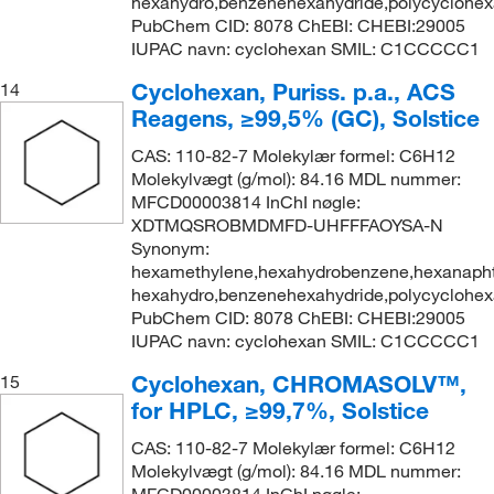
hexahydro,benzenehexahydride,polycyclohe
PubChem CID: 8078 ChEBI: CHEBI:29005
IUPAC navn: cyclohexan SMIL: C1CCCCC1
Cyclohexan, Puriss. p.a., ACS
14
Reagens, ≥99,5% (GC), Solstice
CAS: 110-82-7 Molekylær formel: C6H12
Molekylvægt (g/mol): 84.16 MDL nummer:
MFCD00003814 InChI nøgle:
XDTMQSROBMDMFD-UHFFFAOYSA-N
Synonym:
hexamethylene,hexahydrobenzene,hexanapht
hexahydro,benzenehexahydride,polycyclohe
PubChem CID: 8078 ChEBI: CHEBI:29005
IUPAC navn: cyclohexan SMIL: C1CCCCC1
Cyclohexan, CHROMASOLV™,
15
for HPLC, ≥99,7%, Solstice
CAS: 110-82-7 Molekylær formel: C6H12
Molekylvægt (g/mol): 84.16 MDL nummer:
MFCD00003814 InChI nøgle: