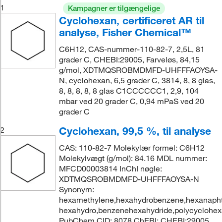
1
Kampagner er tilgængelige
Cyclohexan, certificeret AR til
analyse, Fisher Chemical™
C6H12, CAS-nummer-110-82-7, 2,5L, 81
grader C, CHEBI:29005, Farveløs, 84,15
g/mol, XDTMQSROBMDMFD-UHFFFAOYSA-
N, cyclohexan, 6,5 grader C, 3814, 8, 8 glas,
8, 8, 8, 8, 8 glas C1CCCCCC1, 2,9, 104
mbar ved 20 grader C, 0,94 mPaS ved 20
grader C
Cyclohexan, 99,5 %, til analyse
2
CAS: 110-82-7 Molekylær formel: C6H12
Molekylvægt (g/mol): 84.16 MDL nummer:
MFCD00003814 InChI nøgle:
XDTMQSROBMDMFD-UHFFFAOYSA-N
Synonym:
hexamethylene,hexahydrobenzene,hexanapht
hexahydro,benzenehexahydride,polycyclohe
PubChem CID: 8078 ChEBI: CHEBI:29005