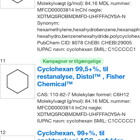
Molekylvægt (g/mol): 84.16 MDL nummer:
MFCD00003814 InChI nøgle:
XDTMQSROBMDMFD-UHFFFAOYSA-N
Synonym:
hexamethylene,hexahydrobenzene,hexanapht
hexahydro,benzenehexahydride,polycyclohe
PubChem CID: 8078 ChEBI: CHEBI:29005
IUPAC navn: cyclohexan SMIL: C1CCCCC1
11
Kampagner er tilgængelige
Cyclohexan 99,5+%, til
restanalyse, Distol™ , Fisher
Chemical™
CAS: 110-82-7 Molekylær formel: C6H12
Molekylvægt (g/mol): 84.16 MDL nummer:
MFCD00003814 InChI nøgle:
XDTMQSROBMDMFD-UHFFFAOYSA-N
IUPAC navn: cyclohexan SMIL: C1CCCCC1
Cyclohexan, 99+%, til
12