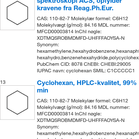
spektroskopi ACS, opfylder
kravene fra Reag.Ph.Eur.
CAS: 110-82-7 Molekylær formel: C6H12
Molekylvægt (g/mol): 84.16 MDL nummer:
MFCD00003814 InChI nøgle:
XDTMQSROBMDMFD-UHFFFAOYSA-N
Synonym:
hexamethylene,hexahydrobenzene,hexanapht
hexahydro,benzenehexahydride,polycyclohe
PubChem CID: 8078 ChEBI: CHEBI:29005
IUPAC navn: cyclohexan SMIL: C1CCCCC1
Cyclohexan, HPLC-kvalitet, 99%
13
min
CAS: 110-82-7 Molekylær formel: C6H12
Molekylvægt (g/mol): 84.16 MDL nummer:
MFCD00003814 InChI nøgle:
XDTMQSROBMDMFD-UHFFFAOYSA-N
Synonym:
hexamethylene,hexahydrobenzene,hexanapht