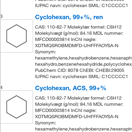
IUPAC navn: cyclohexan SMIL: C1CCCCC1
Cyclohexan, 99+%, ren
3
CAS: 110-82-7 Molekylær formel: C6H12
Molekylvægt (g/mol): 84.16 MDL nummer:
MFCD00003814 InChI nøgle:
XDTMQSROBMDMFD-UHFFFAOYSA-N
Synonym:
hexamethylene,hexahydrobenzene,hexanapht
hexahydro,benzenehexahydride,polycyclohe
PubChem CID: 8078 ChEBI: CHEBI:29005
IUPAC navn: cyclohexan SMIL: C1CCCCC1
Cyclohexan, ACS, 99+%
4
CAS: 110-82-7 Molekylær formel: C6H12
Molekylvægt (g/mol): 84.16 MDL nummer:
MFCD00003814 InChI nøgle:
XDTMQSROBMDMFD-UHFFFAOYSA-N
Synonym:
hexamethylene,hexahydrobenzene,hexanapht