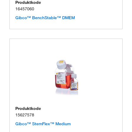
Produktkode
16457060
Gibco™ BenchStable™ DMEM
Produktkode
15627578
Gibco™ StemFlex™ Medium