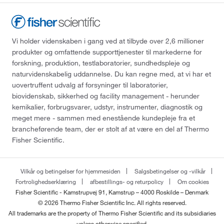
Vi holder videnskaben i gang ved at tilbyde over 2,6 millioner
produkter og omfattende supporttjenester til markederne for
forskning, produktion, testlaboratorier, sundhedspleje og
naturvidenskabelig uddannelse. Du kan regne med, at vi har et
uovertruffent udvalg af forsyninger til laboratorier,
biovidenskab, sikkerhed og facility management - herunder
kemikalier, forbrugsvarer, udstyr, instrumenter, diagnostik og
meget mere - sammen med enestående kundepleje fra et
brancheførende team, der er stolt af at være en del af Thermo
Fisher Scientific.
Vilkår og betingelser for hjemmesiden
Salgsbetingelser og -vilkår
Fortrolighedserklæring
afbestillings- og returpolicy
Om cookies
Fisher Scientific - Kamstrupvej 91, Kamstrup – 4000 Roskilde – Denmark
© 2026 Thermo Fisher Scientific Inc. All rights reserved.
All trademarks are the property of Thermo Fisher Scientific and its subsidiaries
unless otherwise specified.