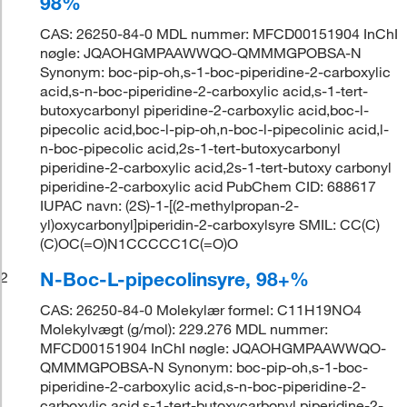
98%
CAS: 26250-84-0 MDL nummer: MFCD00151904 InChI
nøgle: JQAOHGMPAAWWQO-QMMMGPOBSA-N
Synonym: boc-pip-oh,s-1-boc-piperidine-2-carboxylic
acid,s-n-boc-piperidine-2-carboxylic acid,s-1-tert-
butoxycarbonyl piperidine-2-carboxylic acid,boc-l-
pipecolic acid,boc-l-pip-oh,n-boc-l-pipecolinic acid,l-
n-boc-pipecolic acid,2s-1-tert-butoxycarbonyl
piperidine-2-carboxylic acid,2s-1-tert-butoxy carbonyl
piperidine-2-carboxylic acid PubChem CID: 688617
IUPAC navn: (2S)-1-[(2-methylpropan-2-
yl)oxycarbonyl]piperidin-2-carboxylsyre SMIL: CC(C)
(C)OC(=O)N1CCCCC1C(=O)O
N-Boc-L-pipecolinsyre, 98+%
2
CAS: 26250-84-0 Molekylær formel: C11H19NO4
Molekylvægt (g/mol): 229.276 MDL nummer:
MFCD00151904 InChI nøgle: JQAOHGMPAAWWQO-
QMMMGPOBSA-N Synonym: boc-pip-oh,s-1-boc-
piperidine-2-carboxylic acid,s-n-boc-piperidine-2-
carboxylic acid,s-1-tert-butoxycarbonyl piperidine-2-