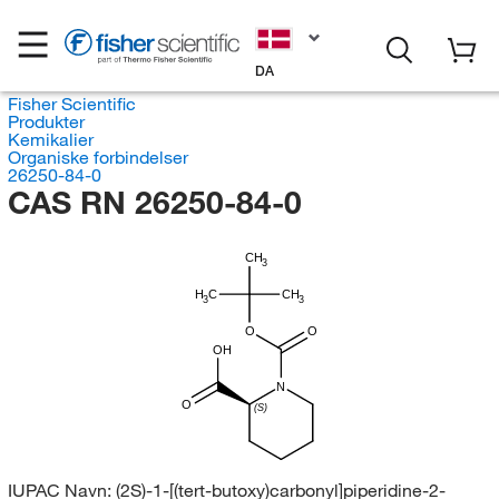
DA
Fisher Scientific
Produkter
Kemikalier
Organiske forbindelser
26250-84-0
CAS RN 26250-84-0
CH
3
H
C
CH
3
3
O
O
OH
N
O
(S)
IUPAC Navn:
(2S)-1-[(tert-butoxy)carbonyl]piperidine-2-