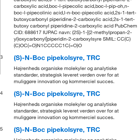
carboxylic acid,boc-l-pipecolic acid,boc-l-pip-oh,n-
boc-l-pipecolinic acid,l-n-boc-pipecolic acid,2s-1-tert-
butoxycarbonyl piperidine-2-carboxylic acid,2s-1-tert-
butoxy carbonyl piperidine-2-carboxylic acid PubChem
CID: 688617 IUPAC navn: (2S)-1-[(2-methylpropan-2-
yl)oxycarbonyl]piperidin-2-carboxylsyre SMIL: CC(C)
(C)OC(=O)N1CCCCC1C(=O)O
(S)-N-Boc pipekolsyre, TRC
3
Højrenheds organiske molekyler og analytiske
standarder, strategisk leveret verden over for at
muliggøre innovation og kommerciel succes.
(S)-N-Boc pipekolsyre, TRC
4
Højrenheds organiske molekyler og analytiske
standarder, strategisk leveret verden over for at
muliggøre innovation og kommerciel succes.
(S)-N-Boc pipekolsyre, TRC
5
Højrenheds organiske molekyler og analytiske