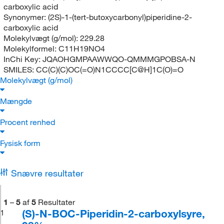
carboxylic acid
Synonymer:
(2S)-1-(tert-butoxycarbonyl)piperidine-2-
carboxylic acid
Molekylvægt (g/mol):
229.28
Molekylformel:
C11H19NO4
InChi Key:
JQAOHGMPAAWWQO-QMMMGPOBSA-N
SMILES:
CC(C)(C)OC(=O)N1CCCC[C@H]1C(O)=O
Molekylvægt (g/mol)
Mængde
Procent renhed
Fysisk form
Snævre resultater
1
–
5
af
5
Resultater
(S)-N-BOC-Piperidin-2-carboxylsyre,
1