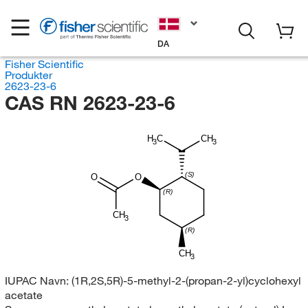
DA
Fisher Scientific
Produkter
2623-23-6
CAS RN 2623-23-6
H
C
CH
3
3
(S)
O
O
(R)
CH
3
(R)
CH
3
IUPAC Navn:
(1R,2S,5R)-5-methyl-2-(propan-2-yl)cyclohexyl
acetate