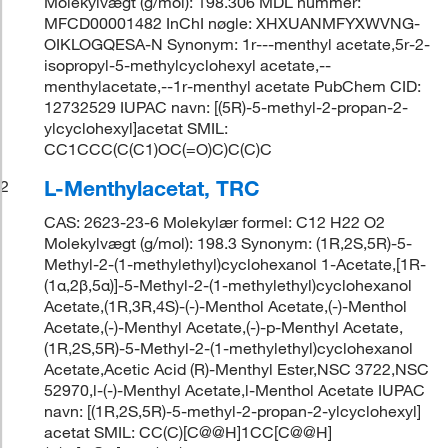
Molekylvægt (g/mol): 198.306 MDL nummer:
MFCD00001482 InChI nøgle: XHXUANMFYXWVNG-
OIKLOGQESA-N Synonym: 1r---menthyl acetate,5r-2-
isopropyl-5-methylcyclohexyl acetate,--
menthylacetate,--1r-menthyl acetate PubChem CID:
12732529 IUPAC navn: [(5R)-5-methyl-2-propan-2-
ylcyclohexyl]acetat SMIL:
CC1CCC(C(C1)OC(=O)C)C(C)C
L-Menthylacetat, TRC
2
CAS: 2623-23-6 Molekylær formel: C12 H22 O2
Molekylvægt (g/mol): 198.3 Synonym: (1R,2S,5R)-5-
Methyl-2-(1-methylethyl)cyclohexanol 1-Acetate,[1R-
(1α,2β,5α)]-5-Methyl-2-(1-methylethyl)cyclohexanol
Acetate,(1R,3R,4S)-(-)-Menthol Acetate,(-)-Menthol
Acetate,(-)-Menthyl Acetate,(-)-p-Menthyl Acetate,
(1R,2S,5R)-5-Methyl-2-(1-methylethyl)cyclohexanol
Acetate,Acetic Acid (R)-Menthyl Ester,NSC 3722,NSC
52970,l-(-)-Menthyl Acetate,l-Menthol Acetate IUPAC
navn: [(1R,2S,5R)-5-methyl-2-propan-2-ylcyclohexyl]
acetat SMIL: CC(C)[C@@H]1CC[C@@H]