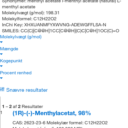
Synonymer:
menthyl acetate l-menthyl acetate (natural) L-
menthyl acetate
Molekylvægt (g/mol):
198.31
Molekylformel:
C12H22O2
InChi Key:
XHXUANMFYXWVNG-ADEWGFFLSA-N
SMILES:
CC(C)[C@@H]1CC[C@@H](C)C[C@H]1OC(C)=O
Molekylvægt (g/mol)
Mængde
Kogepunkt
Procent renhed
Snævre resultater
1
–
2
af
2
Resultater
(1R)-(-)-Menthylacetat, 98%
1
CAS: 2623-23-6 Molekylær formel: C12H22O2