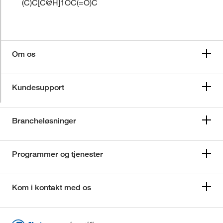
(C)C[C@H]1OC(=O)C
Om os
Kundesupport
Brancheløsninger
Programmer og tjenester
Kom i kontakt med os