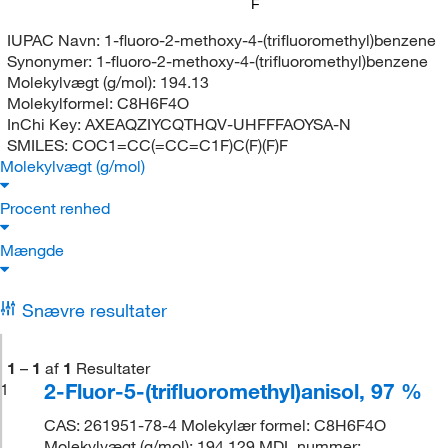
F
IUPAC Navn:
1-fluoro-2-methoxy-4-(trifluoromethyl)benzene
Synonymer:
1-fluoro-2-methoxy-4-(trifluoromethyl)benzene
Molekylvægt (g/mol):
194.13
Molekylformel:
C8H6F4O
InChi Key:
AXEAQZIYCQTHQV-UHFFFAOYSA-N
SMILES:
COC1=CC(=CC=C1F)C(F)(F)F
Molekylvægt (g/mol)
Procent renhed
Mængde
Snævre resultater
1
–
1
af
1
Resultater
2-Fluor-5-(trifluoromethyl)anisol, 97 %
1
CAS: 261951-78-4 Molekylær formel: C8H6F4O
Molekylvægt (g/mol): 194.129 MDL nummer: