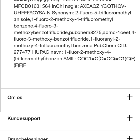
MFCD01631564 InChI nøgle: AXEAQZIYCQTHQV-
UHFFFAOYSA-N Synonym: 2-fluoro-5-trifluoromethyl
anisole,1-fluoro-2-methoxy-4-trifluoromethyl
benzene,4-fluoro-3-
methoxybenzotrifluoride,pubchem8275,acmc-1ceet,4-
fluoro-3-methoxy-benzotrifluoride,1-fluoranyl-2-
methoxy-4-trifluoromethyl benzene PubChem CID:
2774771 IUPAC navn: 1-fluor-2-methoxy-4-
(trifluormethyl)benzen SMIL: COC1=C(C=CC(=C1)C(F)
(F)F)F
Om os
Kundesupport
Brancheløsninger