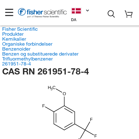
DA
Fisher Scientific
Produkter
Kemikalier
Organiske forbindelser
Benzenoider
Benzen og substituerede derivater
Trifluormethylbenzener
261951-78-4
CAS RN 261951-78-4
H
C
3
O
F
F
F