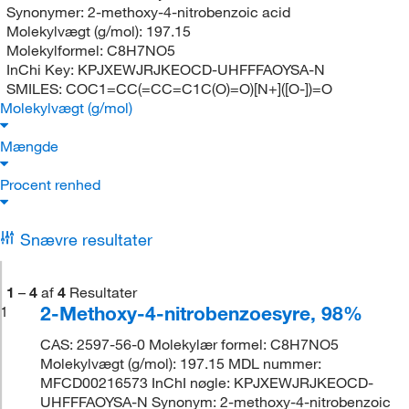
Synonymer:
2-methoxy-4-nitrobenzoic acid
Molekylvægt (g/mol):
197.15
Molekylformel:
C8H7NO5
InChi Key:
KPJXEWJRJKEOCD-UHFFFAOYSA-N
SMILES:
COC1=CC(=CC=C1C(O)=O)[N+]([O-])=O
Molekylvægt (g/mol)
Mængde
Procent renhed
Snævre resultater
1
–
4
af
4
Resultater
2-Methoxy-4-nitrobenzoesyre, 98%
1
CAS: 2597-56-0 Molekylær formel: C8H7NO5
Molekylvægt (g/mol): 197.15 MDL nummer:
MFCD00216573 InChI nøgle: KPJXEWJRJKEOCD-
UHFFFAOYSA-N Synonym: 2-methoxy-4-nitrobenzoic