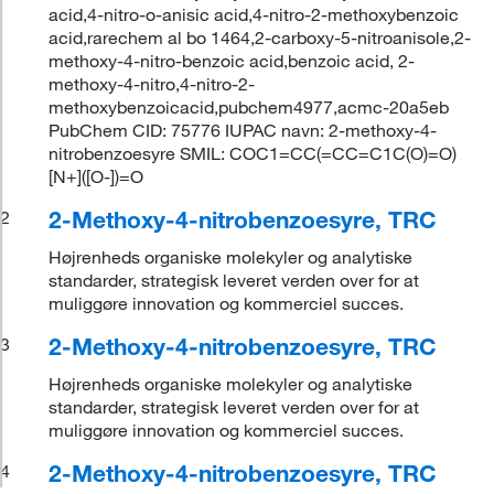
acid,4-nitro-o-anisic acid,4-nitro-2-methoxybenzoic
acid,rarechem al bo 1464,2-carboxy-5-nitroanisole,2-
methoxy-4-nitro-benzoic acid,benzoic acid, 2-
methoxy-4-nitro,4-nitro-2-
methoxybenzoicacid,pubchem4977,acmc-20a5eb
PubChem CID: 75776 IUPAC navn: 2-methoxy-4-
nitrobenzoesyre SMIL: COC1=CC(=CC=C1C(O)=O)
[N+]([O-])=O
2-Methoxy-4-nitrobenzoesyre, TRC
2
Højrenheds organiske molekyler og analytiske
standarder, strategisk leveret verden over for at
muliggøre innovation og kommerciel succes.
2-Methoxy-4-nitrobenzoesyre, TRC
3
Højrenheds organiske molekyler og analytiske
standarder, strategisk leveret verden over for at
muliggøre innovation og kommerciel succes.
2-Methoxy-4-nitrobenzoesyre, TRC
4