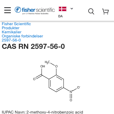
DA
Fisher Scientific
Produkter
Kemikalier
Organiske forbindelser
2597-56-0
CAS RN 2597-56-0
H
C
3
OH
O
O
O
N
O
IUPAC Navn:
2-methoxy-4-nitrobenzoic acid