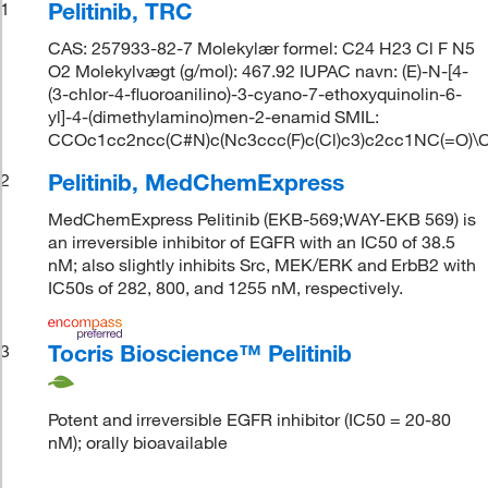
Pelitinib, TRC
1
CAS: 257933-82-7 Molekylær formel: C24 H23 Cl F N5
O2 Molekylvægt (g/mol): 467.92 IUPAC navn: (E)-N-[4-
(3-chlor-4-fluoroanilino)-3-cyano-7-ethoxyquinolin-6-
yl]-4-(dimethylamino)men-2-enamid SMIL:
CCOc1cc2ncc(C#N)c(Nc3ccc(F)c(Cl)c3)c2cc1NC(=O)
Pelitinib, MedChemExpress
2
MedChemExpress Pelitinib (EKB-569;WAY-EKB 569) is
an irreversible inhibitor of EGFR with an IC50 of 38.5
nM; also slightly inhibits Src, MEK/ERK and ErbB2 with
IC50s of 282, 800, and 1255 nM, respectively.
Tocris Bioscience™ Pelitinib
3
Potent and irreversible EGFR inhibitor (IC50 = 20-80
nM); orally bioavailable