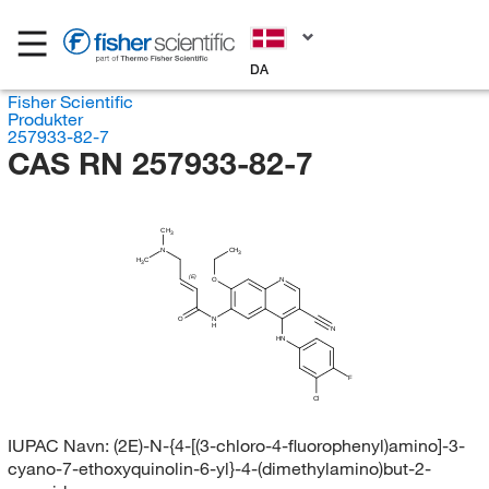
DA
Fisher Scientific
Produkter
257933-82-7
CAS RN 257933-82-7
CH
3
N
CH
3
H
C
3
(E)
O
N
O
N
H
N
HN
F
Cl
IUPAC Navn:
(2E)-N-{4-[(3-chloro-4-fluorophenyl)amino]-3-
cyano-7-ethoxyquinolin-6-yl}-4-(dimethylamino)but-2-