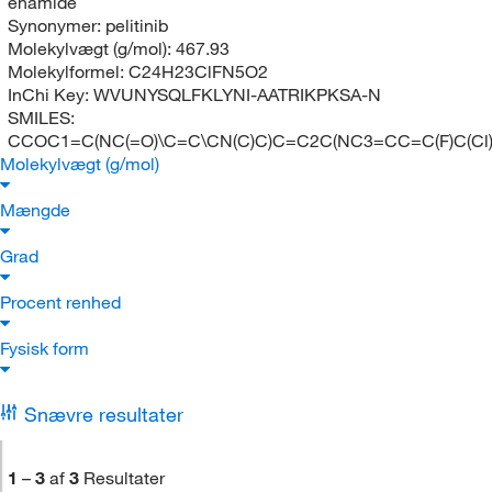
enamide
Synonymer:
pelitinib
Molekylvægt (g/mol):
467.93
Molekylformel:
C24H23ClFN5O2
InChi Key:
WVUNYSQLFKLYNI-AATRIKPKSA-N
SMILES:
CCOC1=C(NC(=O)\C=C\CN(C)C)C=C2C(NC3=CC=C(F)C(Cl
Molekylvægt (g/mol)
Mængde
Grad
Procent renhed
Fysisk form
Snævre resultater
1
–
3
af
3
Resultater