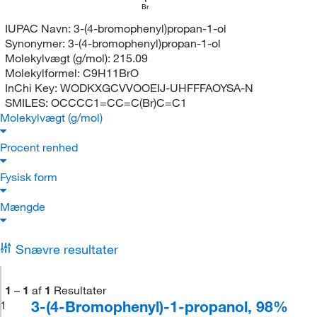
Br
IUPAC Navn:
3-(4-bromophenyl)propan-1-ol
Synonymer:
3-(4-bromophenyl)propan-1-ol
Molekylvægt (g/mol):
215.09
Molekylformel:
C9H11BrO
InChi Key:
WODKXGCVVOOEIJ-UHFFFAOYSA-N
SMILES:
OCCCC1=CC=C(Br)C=C1
Molekylvægt (g/mol)
Procent renhed
Fysisk form
Mængde
Snævre resultater
1
–
1
af
1
Resultater
3-(4-Bromophenyl)-1-propanol, 98%
1