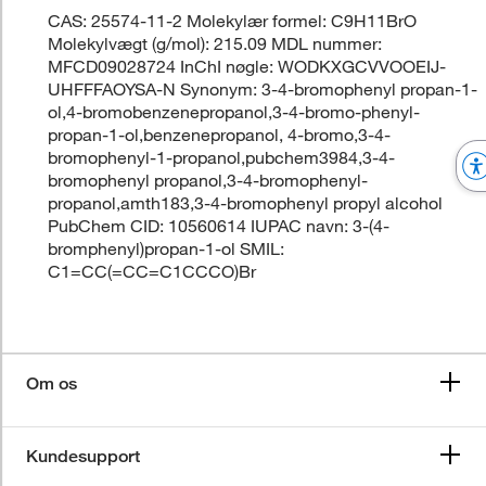
CAS: 25574-11-2 Molekylær formel: C9H11BrO
Molekylvægt (g/mol): 215.09 MDL nummer:
MFCD09028724 InChI nøgle: WODKXGCVVOOEIJ-
UHFFFAOYSA-N Synonym: 3-4-bromophenyl propan-1-
ol,4-bromobenzenepropanol,3-4-bromo-phenyl-
propan-1-ol,benzenepropanol, 4-bromo,3-4-
bromophenyl-1-propanol,pubchem3984,3-4-
bromophenyl propanol,3-4-bromophenyl-
propanol,amth183,3-4-bromophenyl propyl alcohol
PubChem CID: 10560614 IUPAC navn: 3-(4-
bromphenyl)propan-1-ol SMIL:
C1=CC(=CC=C1CCCO)Br
Om os
Kundesupport