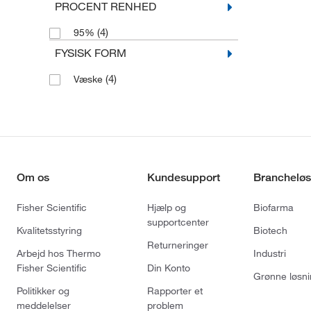
PROCENT RENHED
(4)
95%
FYSISK FORM
(4)
Væske
Om os
Kundesupport
Brancheløs
Fisher Scientific
Hjælp og
Biofarma
supportcenter
Kvalitetsstyring
Biotech
Returneringer
Arbejd hos Thermo
Industri
Fisher Scientific
Din Konto
Grønne løsni
Politikker og
Rapporter et
meddelelser
problem