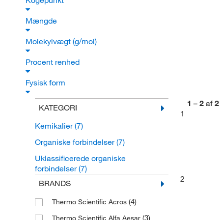
Kogepunkt
Mængde
Molekylvægt (g/mol)
Procent renhed
Fysisk form
1
–
2
af
2
KATEGORI
1
Kemikalier
(7)
Organiske forbindelser
(7)
Uklassificerede organiske
forbindelser
(7)
2
BRANDS
(4)
Thermo Scientific Acros
(3)
Thermo Scientific Alfa Aesar