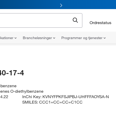
Ordrestatus
ikationer
Brancheløsninger
Programmer og tjenester
40-17-4
ylbenzene
zenes O-diethylbenzene
4.22
InChi Key:
KVNYFPKFSJIPBJ-UHFFFAOYSA-N
SMILES:
CCC1=CC=CC=C1CC