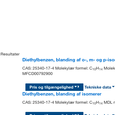
Resultater
Diethylbenzen, blanding af o-, m- og p-i
CAS: 25340-17-4 Molekylær formel: C
H
Moleky
10
14
MFCD00792900
Pris og tilgængelighed
Tekniske data
Diethylbenzen, blanding af isomerer
CAS: 25340-17-4 Molekylær formel: C
H
MDL n
10
14