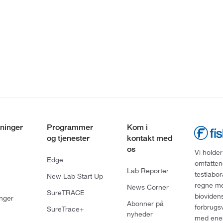
ninger
Programmer
Kom i
og tjenester
kontakt med
os
Vi holder
Edge
omfatten
Lab Reporter
testlabo
New Lab Start Up
regne med
News Corner
SureTRACE
bioviden
nger
Abonner på
forbrugs
SureTrace+
nyheder
med enes