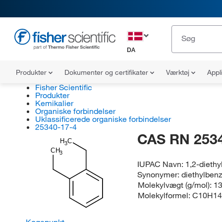
DA
Produkter
Dokumenter og certifikater
Værktøj
Appl
Fisher Scientific
Produkter
Kemikalier
Organiske forbindelser
Uklassificerede organiske forbindelser
25340-17-4
CAS RN 253
H
C
3
CH
3
IUPAC Navn:
1,2-dieth
Synonymer:
diethylben
Molekylvægt (g/mol):
13
Molekylformel:
C10H14