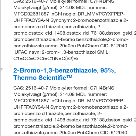
CAS: 2516-40-7 Molekylær formel: C7H4BrNS
Molekylvægt (g/mol): 214.08 MDL nummer:
MFCD02681887 InChI nøgle: DRLMMVPCYXFPEP-
UHFFFAOYSA-N Synonym: 2-bromobenzothiazole,2-
bromobenzo d thiazole,benzothiazole, 2-
bromo,dsstox_cid_1498,dsstox_rid_76188,dsstox_gsid_
bromobenzthiazole,2-bromo benzothiazole,2-bromo-
benzothiazole,acmc-20a0ou PubChem CID: 612040
IUPAC navn: 2-brom-1,3-benzothiazol SMIL:
C1=CC=C2C(=C1)N=C(S2)Br
2-Bromo-1,3-benzothiazole, 95%,
2
Thermo Scientific™
CAS: 2516-40-7 Molekylær formel: C7H4BrNS
Molekylvægt (g/mol): 214.08 MDL nummer:
MFCD02681887 InChI nøgle: DRLMMVPCYXFPEP-
UHFFFAOYSA-N Synonym: 2-bromobenzothiazole,2-
bromobenzo d thiazole,benzothiazole, 2-
bromo,dsstox_cid_1498,dsstox_rid_76188,dsstox_gsid_
bromobenzthiazole,2-bromo benzothiazole,2-bromo-
benzothiazole,acmc-20a0ou PubChem CID: 612040