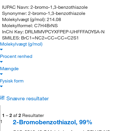
IUPAC Navn:
2-bromo-1,3-benzothiazole
Synonymer:
2-bromo-1,3-benzothiazole
Molekylvægt (g/mol):
214.08
Molekylformel:
C7H4BrNS
InChi Key:
DRLMMVPCYXFPEP-UHFFFAOYSA-N
SMILES:
BrC1=NC2=CC=CC=C2S1
Molekylvægt (g/mol)
Procent renhed
Mængde
Fysisk form
Snævre resultater
1
–
2
af
2
Resultater
2-Bromobenzothiazol, 99%
1