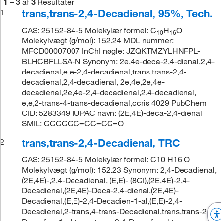
1
–
3
af
3
Resultater
trans,trans-2,4-Decadienal, 95%, Tech.
1
CAS: 25152-84-5 Molekylær formel: C
H
O
10
16
Molekylvægt (g/mol): 152.24 MDL nummer:
MFCD00007007 InChI nøgle: JZQKTMZYLHNFPL-
BLHCBFLLSA-N Synonym: 2e,4e-deca-2,4-dienal,2,4-
decadienal,e,e-2,4-decadienal,trans,trans-2,4-
decadienal,2,4-decadienal, 2e,4e,2e,4e-
decadienal,2e,4e-2,4-decadienal,2,4-decadienal,
e,e,2-trans-4-trans-decadienal,ccris 4029 PubChem
CID: 5283349 IUPAC navn: (2E,4E)-deca-2,4-dienal
SMIL: CCCCCC=CC=CC=O
trans,trans-2,4-Decadienal, TRC
2
CAS: 25152-84-5 Molekylær formel: C10 H16 O
Molekylvægt (g/mol): 152.23 Synonym: 2,4-Decadienal,
(2E,4E)-,2,4-Decadienal, (E,E)- (8CI),(2E,4E)-2,4-
Decadienal,(2E,4E)-Deca-2,4-dienal,(2E,4E)-
Decadienal,(E,E)-2,4-Decadien-1-al,(E,E)-2,4-
Decadienal,2-trans,4-trans-Decadienal,trans,trans-2,4-