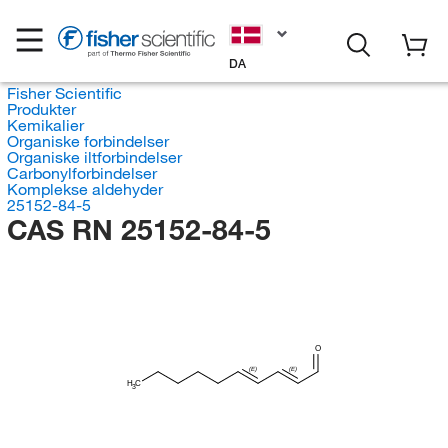
DA
Fisher Scientific
Produkter
Kemikalier
Organiske forbindelser
Organiske iltforbindelser
Carbonylforbindelser
Komplekse aldehyder
25152-84-5
CAS RN 25152-84-5
O
(E)
(E)
H
C
3