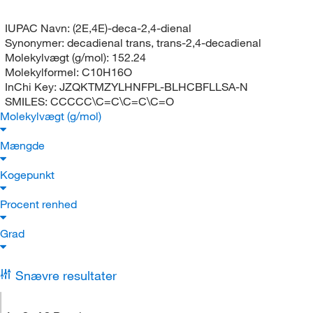
IUPAC Navn:
(2E,4E)-deca-2,4-dienal
Synonymer:
decadienal trans, trans-2,4-decadienal
Molekylvægt (g/mol):
152.24
Molekylformel:
C10H16O
InChi Key:
JZQKTMZYLHNFPL-BLHCBFLLSA-N
SMILES:
CCCCC\C=C\C=C\C=O
Molekylvægt (g/mol)
Mængde
Kogepunkt
Procent renhed
Grad
Snævre resultater