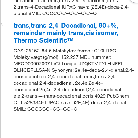
Decadien-1-al,trans,trans-2,4-Decadienal,trans-
2,trans-4-Decadienal IUPAC navn: (2E,4E)-deca-2,4-
dienal SMIL: CCCCC\C=C\C=C\C=O
trans,trans-2,4-Decadienal, 90+%,
3
remainder mainly trans,cis isomer,
Thermo Scientific™
CAS: 25152-84-5 Molekylær formel: C10H16O
Molekylvægt (g/mol): 152.237 MDL nummer:
MFCD00007007 InChI nøgle: JZQKTMZYLHNFPL-
BLHCBFLLSA-N Synonym: 2e,4e-deca-2,4-dienal,2,4-
decadienal,e,e-2,4-decadienal,trans,trans-2,4-
decadienal,2,4-decadienal, 2e,4e,2e,4e-
decadienal,2e,4e-2,4-decadienal,2,4-decadienal,
e,e,2-trans-4-trans-decadienal,ccris 4029 PubChem
CID: 5283349 IUPAC navn: (2E,4E)-deca-2,4-dienal
SMIL: CCCCCC=CC=CC=O