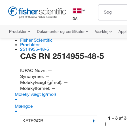
DA
Produkter
Dokumenter og certifikater
Værktøj
Appl
Fisher Scientific
Produkter
2514955-48-5
CAS RN 2514955-48-5
IUPAC Navn:
—
Synonymer:
—
Molekylvægt (g/mol):
—
Molekylformel:
—
Molekylvægt (g/mol)
Mængde
1
–
3
af
3
KATEGORI
1