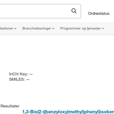
Ordrestatus
ikationer
Brancheløsninger
Programmer og tjenester
InChi Key:
—
SMILES:
—
Resultater
1,3-Bis(2-((benzyloxy)methyl)phenyl)isobe