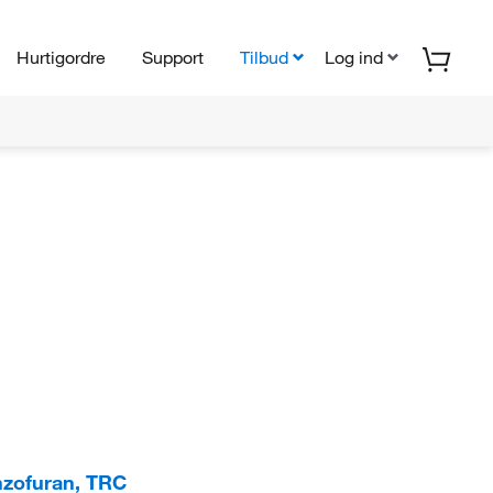
Hurtigordre
Support
Tilbud
Log ind
nzofuran, TRC