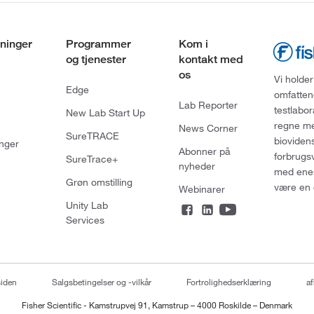
ninger
Programmer
Kom i
og tjenester
kontakt med
os
Vi holder
Edge
omfatten
Lab Reporter
testlabo
New Lab Start Up
regne med
News Corner
SureTRACE
bioviden
nger
Abonner på
forbrugs
SureTrace+
nyheder
med enes
Grøn omstilling
være en 
Webinarer
Unity Lab
Services
siden
Salgsbetingelser og -vilkår
Fortrolighedserklæring
af
Fisher Scientific - Kamstrupvej 91, Kamstrup – 4000 Roskilde – Denmark