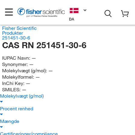
DA
Fisher Scientific
Produkter
251451-30-6
CAS RN 251451-30-6
IUPAC Navn:
—
Synonymer:
—
Molekylvægt (g/mol):
—
Molekylformel:
—
InChi Key:
—
SMILES:
—
Molekylvægt (g/mol)
Procent renhed
Mængde
Certificeringer/compliance