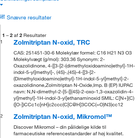
Snævre resultater
1
–
2
af
2
Resultater
Zolmitriptan N-oxid, TRC
1
CAS: 251451-30-6 Molekylær formel: C16 H21 N3 O3
Molekylvægt (g/mol): 303.36 Synonym: 2-
Oxazolidinone, 4-[[3-[2-(dimethyloxidoamino)ethyl]-1H-
indol-5-yl]methyl]-, (4S)-,(4S)-4-[[3-[2-
(Dimethyloxidoamino)ethyl]-1H-indol-5-yl]methyl]-2-
oxazolidinone,Zolmitriptan N-Oxide,Imp. B (EP) IUPAC
navn: N,N-dimethyl-2-[5-[[(4S)-2-oxo-1,3-oxazolidin-4-
yl]methyl]-1H-indol-3-yl]ethanaminoxid SMIL: C[N+](C)
([O-])CCc1c[nH]c2ccc(C[C@H]3COC(=O)N3)cc12
Zolmitriptan N-oxid, Mikromol™
2
Discover Mikromol – din pålidelige kilde til
farmaceutiske referencestandarder af høj kvalitet.