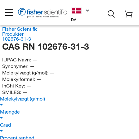
DA
Fisher Scientific
Produkter
102676-31-3
CAS RN 102676-31-3
IUPAC Navn:
—
Synonymer:
—
Molekylvægt (g/mol):
—
Molekylformel:
—
InChi Key:
—
SMILES:
—
Molekylvægt (g/mol)
Mængde
Grad
Procent renhed