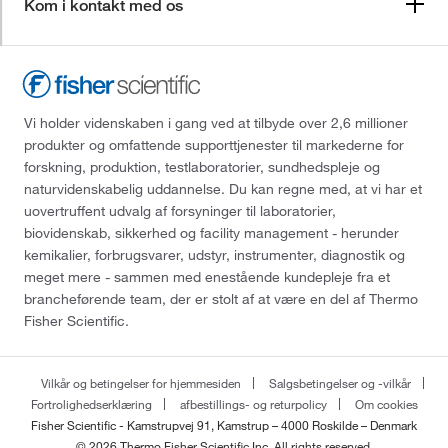
Kom i kontakt med os
Vi holder videnskaben i gang ved at tilbyde over 2,6 millioner
produkter og omfattende supporttjenester til markederne for
forskning, produktion, testlaboratorier, sundhedspleje og
naturvidenskabelig uddannelse. Du kan regne med, at vi har et
uovertruffent udvalg af forsyninger til laboratorier,
biovidenskab, sikkerhed og facility management - herunder
kemikalier, forbrugsvarer, udstyr, instrumenter, diagnostik og
meget mere - sammen med enestående kundepleje fra et
brancheførende team, der er stolt af at være en del af Thermo
Fisher Scientific.
Vilkår og betingelser for hjemmesiden
Salgsbetingelser og -vilkår
Fortrolighedserklæring
afbestillings- og returpolicy
Om cookies
Fisher Scientific - Kamstrupvej 91, Kamstrup – 4000 Roskilde – Denmark
© 2026 Thermo Fisher Scientific Inc. All rights reserved.