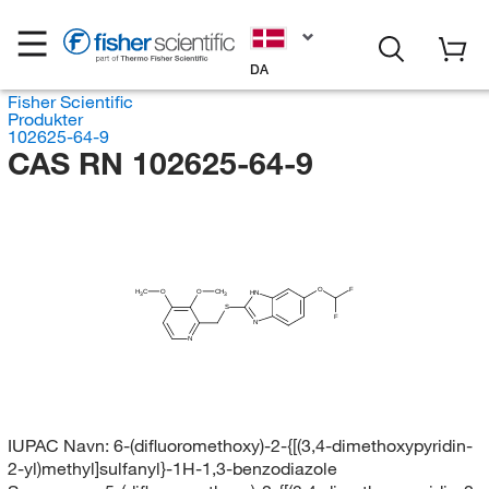
DA
Fisher Scientific
Produkter
102625-64-9
CAS RN 102625-64-9
O
F
H
C
O
O
CH
HN
3
3
S
F
N
N
IUPAC Navn:
6-(difluoromethoxy)-2-{[(3,4-dimethoxypyridin-
2-yl)methyl]sulfanyl}-1H-1,3-benzodiazole