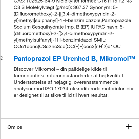
CAS: 102625-64-9 Molekylær formel: C16 H15 F2 N3
O3 S Molekylvægt (g/mol): 367.37 Synonym: 5-
(Difluoromethoxy)-2-[[(3,4-dimethoxypyridin-2-
yl)methyl]sulphanyl]-1H-benzimidazole,Pantoprazole
Sodium Sesquihydrate Imp. B (EP) IUPAC navn: 5-
(difluoromethoxy)-2-[(3,4-dimethoxypyridin-2-
yl)methylsulfanyl]-1H-benzimidazol SMIL:
COc1ccnc(CSc2nc3cc(OC(F)F)ccc3[nH]2)c1OC
Pantoprazol EP Urenhed B, Mikromol™
2
Discover Mikromol – din pålidelige kilde til
farmaceutiske referencestandarder af høj kvalitet.
Understøttelse af nøjagtig, overensstemmende
analyser med ISO 17034-akkrediterede materialer, der
er designet til at sikre tillid til hvert resultat.
Om os