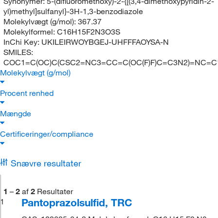
Synonymer:
5-(difluoromethoxy)-2-{[(3,4-dimethoxypyridin-2-
yl)methyl]sulfanyl}-3H-1,3-benzodiazole
Molekylvægt (g/mol):
367.37
Molekylformel:
C16H15F2N3O3S
InChi Key:
UKILEIRWOYBGEJ-UHFFFAOYSA-N
SMILES:
COC1=C(OC)C(CSC2=NC3=CC=C(OC(F)F)C=C3N2)=NC=C
Molekylvægt (g/mol)
Procent renhed
Mængde
Certificeringer/compliance
Snævre resultater
1
–
2
af
2
Resultater
Pantoprazolsulfid, TRC
1