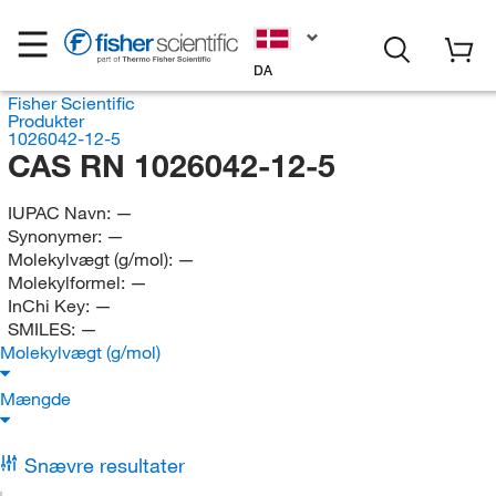
DA
Fisher Scientific
Produkter
1026042-12-5
CAS RN 1026042-12-5
IUPAC Navn:
—
Synonymer:
—
Molekylvægt (g/mol):
—
Molekylformel:
—
InChi Key:
—
SMILES:
—
Molekylvægt (g/mol)
Mængde
Snævre resultater