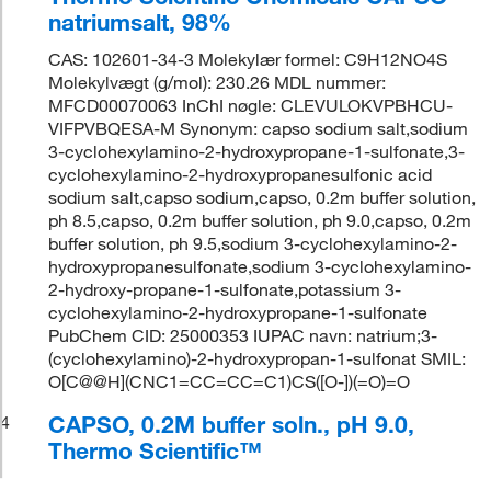
natriumsalt, 98%
CAS: 102601-34-3 Molekylær formel: C9H12NO4S
Molekylvægt (g/mol): 230.26 MDL nummer:
MFCD00070063 InChI nøgle: CLEVULOKVPBHCU-
VIFPVBQESA-M Synonym: capso sodium salt,sodium
3-cyclohexylamino-2-hydroxypropane-1-sulfonate,3-
cyclohexylamino-2-hydroxypropanesulfonic acid
sodium salt,capso sodium,capso, 0.2m buffer solution,
ph 8.5,capso, 0.2m buffer solution, ph 9.0,capso, 0.2m
buffer solution, ph 9.5,sodium 3-cyclohexylamino-2-
hydroxypropanesulfonate,sodium 3-cyclohexylamino-
2-hydroxy-propane-1-sulfonate,potassium 3-
cyclohexylamino-2-hydroxypropane-1-sulfonate
PubChem CID: 25000353 IUPAC navn: natrium;3-
(cyclohexylamino)-2-hydroxypropan-1-sulfonat SMIL:
O[C@@H](CNC1=CC=CC=C1)CS([O-])(=O)=O
CAPSO, 0.2M buffer soln., pH 9.0,
4
Thermo Scientific™