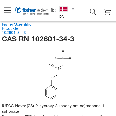
DA
Fisher Scientific
Produkter
102601-34-3
CAS RN 102601-34-3
O
O
S
O
HO
(S)
HN
IUPAC Navn:
(2S)-2-hydroxy-3-(phenylamino)propane-1-
sulfonate