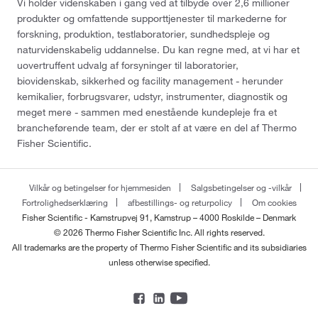
Vi holder videnskaben i gang ved at tilbyde over 2,6 millioner
produkter og omfattende supporttjenester til markederne for
forskning, produktion, testlaboratorier, sundhedspleje og
naturvidenskabelig uddannelse. Du kan regne med, at vi har et
uovertruffent udvalg af forsyninger til laboratorier,
biovidenskab, sikkerhed og facility management - herunder
kemikalier, forbrugsvarer, udstyr, instrumenter, diagnostik og
meget mere - sammen med enestående kundepleje fra et
brancheførende team, der er stolt af at være en del af Thermo
Fisher Scientific.
Vilkår og betingelser for hjemmesiden
Salgsbetingelser og -vilkår
Fortrolighedserklæring
afbestillings- og returpolicy
Om cookies
Fisher Scientific - Kamstrupvej 91, Kamstrup – 4000 Roskilde – Denmark
© 2026 Thermo Fisher Scientific Inc. All rights reserved.
All trademarks are the property of Thermo Fisher Scientific and its subsidiaries
unless otherwise specified.