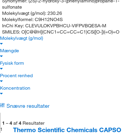
Synonymer:
(2S)-2-hydroxy-3-(phenylamino)propane-1-
sulfonate
Molekylvægt (g/mol):
230.26
Molekylformel:
C9H12NO4S
InChi Key:
CLEVULOKVPBHCU-VIFPVBQESA-M
SMILES:
O[C@@H](CNC1=CC=CC=C1)CS([O-])(=O)=O
Molekylvægt (g/mol)
Mængde
Fysisk form
Procent renhed
Koncentration
Snævre resultater
1
–
4
af
4
Resultater
Thermo Scientific Chemicals CAPSO
1