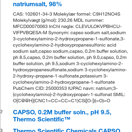
natriumsalt, 98%
CAS: 102601-34-3 Molekylær formel: C9H12NO4S
Molekylvægt (g/mol): 230.26 MDL nummer:
MFCD00070063 InChI nøgle: CLEVULOKVPBHCU-
VIFPVBQESA-M Synonym: capso sodium salt,sodium
3-cyclohexylamino-2-hydroxypropane-1-sulfonate,3-
cyclohexylamino-2-hydroxypropanesulfonic acid
sodium salt,capso sodium,capso, 0.2m buffer solution,
ph 8.5,capso, 0.2m buffer solution, ph 9.0,capso, 0.2m
buffer solution, ph 9.5,sodium 3-cyclohexylamino-2-
hydroxypropanesulfonate,sodium 3-cyclohexylamino-
2-hydroxy-propane-1-sulfonate,potassium 3-
cyclohexylamino-2-hydroxypropane-1-sulfonate
PubChem CID: 25000353 IUPAC navn: natrium;3-
(cyclohexylamino)-2-hydroxypropan-1-sulfonat SMIL:
O[C@@H](CNC1=CC=CC=C1)CS([O-])(=O)=O
CAPSO, 0.2M buffer soln., pH 9.5,
2
Thermo Scientific™
Thermo Scientific Chemicals CAPSO
3